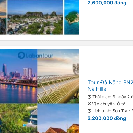
2,600,000
đồng
Tour Đà Nẵng 3N2
Nà Hills
Thời gian: 3 ngày 2
Vận chuyển: Ô tô
Lịch trình: Sơn Trà -
2,200,000
đồng