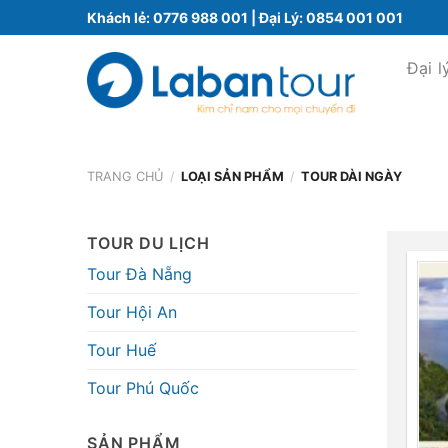
Bỏ
Khách lẻ:
0776 988 001
| Đại Lý:
0854 001 001
qua
nội
Đại l
dung
TRANG CHỦ
/
LOẠI SẢN PHẨM
/
TOUR DÀI NGÀY
TOUR DU LỊCH
Tour Đà Nẵng
Tour Hội An
Tour Huế
Tour Phú Quốc
SẢN PHẨM