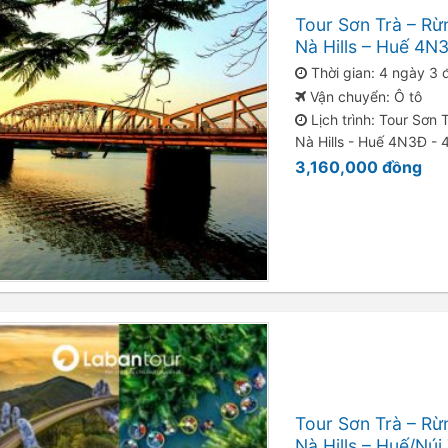
Tour Sơn Trà – Rừ
Nà Hills – Huế 4
Thời gian: 4 ngày 3
Vận chuyển: Ô tô
Lịch trình: Tour Sơn
Nà Hills - Huế 4N3Đ -
3,160,000
đồng
Tour Sơn Trà – Rừ
Nà Hills – Huế/Nú