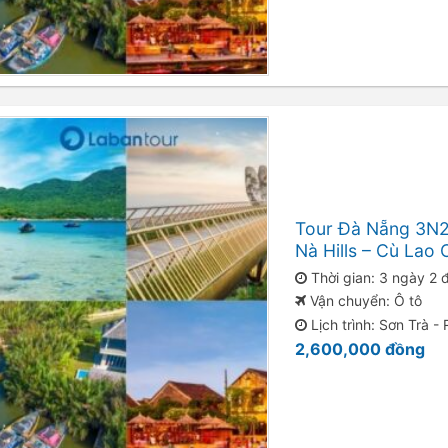
Tour Đà Nẵng 3N2
Nà Hills – Cù Lao
Thời gian: 3 ngày 2
Vận chuyển: Ô tô
Lịch trình: Sơn Trà -
2,600,000
đồng