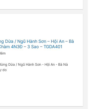
ng Dừa / Ngũ Hành Sơn – Hội An – Bà
o Chàm 4N3Đ – 3 Sao – TGDA401
 đêm
- Rừng Dừa / Ngũ Hành Sơn - Hội An - Bà Nà
Tự do