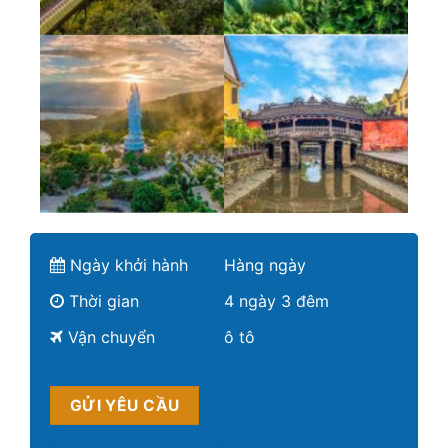
Ngày khởi hành
Hàng ngày
Thời gian
4 ngày 3 đêm
Vận chuyển
ô tô
Giá từ:
2.800.000 ₫
GỬI YÊU CẦU