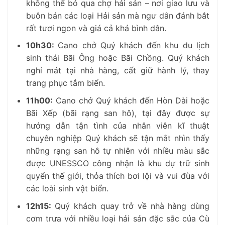
không thể bỏ qua
chợ hải sản
–
nơi giao lưu và
buôn bán các loại Hải sản mà ngư dân đánh bắt
rất tươi ngon và giá cả khá bình dân.
10h30:
Cano chở Quý khách đến khu du lịch
sinh thái Bãi Ông hoặc Bãi Chồng. Quý khách
nghỉ mát tại nhà hàng, cất giữ hành lý, thay
trang phục tắm biển.
11h00:
Cano chở Quý khách đến Hòn Dài hoặc
Bãi Xếp (bãi rạng san hô), tại đây được sự
hướng dẫn tận tình của nhân viên kĩ thuật
chuyên nghiệp Quý khách sẽ tận mắt nhìn thấy
những rạng san hô tự nhiên với nhiều màu sắc
được UNESSCO công nhận là khu dự trữ sinh
quyển thế giới, thỏa thích bơi lội và vui đùa với
các loài sinh vật biển.
12h15
:
Quý khách quay trở về nhà hàng dùng
cơm trưa với nhiều loại hải sản đặc sắc của Cù