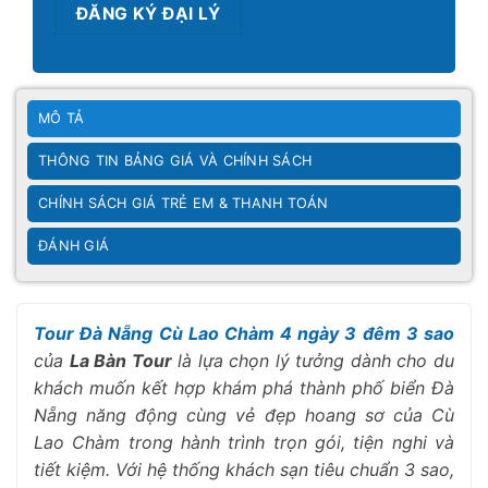
ĐĂNG KÝ ĐẠI LÝ
MÔ TẢ
THÔNG TIN BẢNG GIÁ VÀ CHÍNH SÁCH
CHÍNH SÁCH GIÁ TRẺ EM & THANH TOÁN
ĐÁNH GIÁ
Tour Đà Nẵng Cù Lao Chàm 4 ngày 3 đêm 3 sao
của
La Bàn Tour
là lựa chọn lý tưởng dành cho du
khách muốn kết hợp khám phá thành phố biển Đà
Nẵng năng động cùng vẻ đẹp hoang sơ của Cù
Lao Chàm trong hành trình trọn gói, tiện nghi và
tiết kiệm. Với hệ thống khách sạn tiêu chuẩn 3 sao,