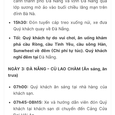
cảnh thành phố Đà Nẵng và vịnh Đà Nẵng qua
lớp sương mờ ảo vào buổi chiều lãng mạn trên
đỉnh Bà Nà.
15h30
:
Đón tuyến cáp treo xuống núi, xe đưa
Quý khách quay về Đà Nẵng.
Tối:
Quý khách tự do vui chơi, ăn uống khám
phá cầu Rồng, cầu Tình Yêu, cầu sông Hàn,
Sunwheel về đêm (Chi phí tự túc). Quý khách
nghỉ đêm tại
Đà Nẵng.
NGÀY 3: ĐÀ NẴNG – CÙ LAO CHÀM
(Ăn sáng, ăn
trưa)
07h00:
Quý khách ăn sáng tại nhà hàng của
khách sạn.
07h45-08h15:
Xe và hướng dẫn viên đón Quý
khách tại khách sạn di chuyển đến Cảng Cửa