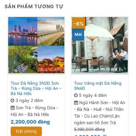
SẢN PHẨM TƯƠNG TỰ
-6%
Mới
Tour Đà Nẵng 3N2Đ Sơn
Tour trăng mật Đà Nẵng
Trà – Rừng Dừa – Hội An –
5N4Đ
Bà Nà Hills
5 ngày 4 đêm
3 ngày 2 đêm
Ngũ Hành Sơn - Hội An
Sơn Trà - Rừng Dừa -
- Bà Nà - Huế - Núi Thần
Hội An - Bà Nà Hills
Tài - Cù Lao Chàm/Lặn
2,200,000
đồng
ngắm san hô Sơn Trà
5,190,000
đồng
Đặt phòng