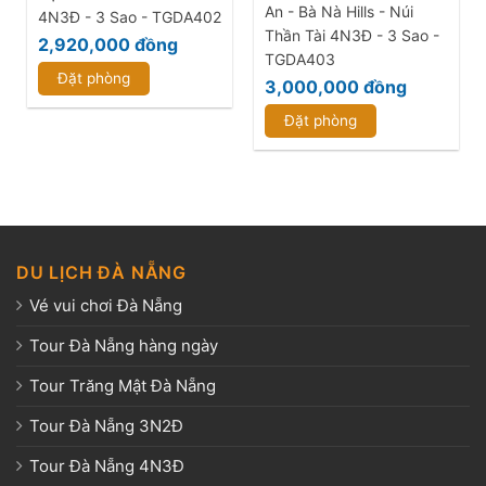
An - Bà Nà Hills - Núi
4N3Đ - 3 Sao - TGDA402
Thần Tài 4N3Đ - 3 Sao -
2,920,000
đồng
TGDA403
Đặt phòng
3,000,000
đồng
Đặt phòng
DU LỊCH ĐÀ NẴNG
Vé vui chơi Đà Nẵng
Tour Đà Nẵng hàng ngày
Tour Trăng Mật Đà Nẵng
Tour Đà Nẵng 3N2Đ
Tour Đà Nẵng 4N3Đ