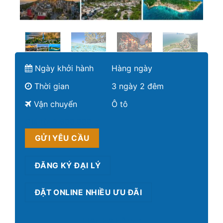
Ngày khởi hành
Hàng ngày
Thời gian
3 ngày 2 đêm
Vận chuyển
Ô tô
Giá từ:
2.600.000 ₫
GỬI YÊU CẦU
ĐĂNG KÝ ĐẠI LÝ
ĐẶT ONLINE NHIỀU ƯU ĐÃI
Liên hệ hỗ trợ