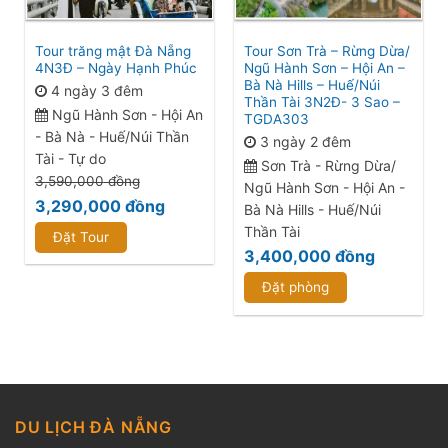
Tour trăng mật Đà Nẵng
Tour Sơn Trà – Rừng Dừa/
4N3Đ – Ngày Hạnh Phúc
Ngũ Hành Sơn – Hội An –
Bà Nà Hills – Huế/Núi
4 ngày 3 đêm
Thần Tài 3N2Đ- 3 Sao –
Ngũ Hành Sơn - Hội An
TGDA303
- Bà Nà - Huế/Núi Thần
3 ngày 2 đêm
Tài - Tự do
Sơn Trà - Rừng Dừa/
3,590,000
đồng
Ngũ Hành Sơn - Hội An -
3,290,000
đồng
Bà Nà Hills - Huế/Núi
Thần Tài
Đặt Tour
3,400,000
đồng
Đặt phòng
DU LỊCH ĐÀ NẴNG