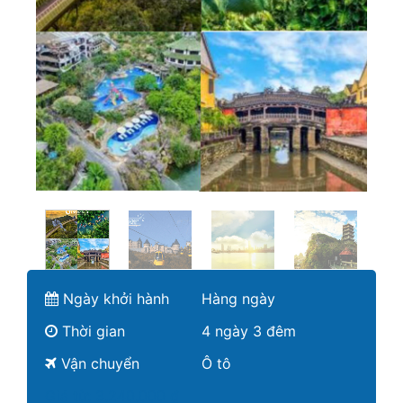
Ngày khởi hành
Hàng ngày
Thời gian
4 ngày 3 đêm
Vận chuyển
Ô tô
Giá từ:
3.240.000 ₫