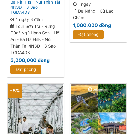
Bà Nà Hills – Núi Thần Tài
1 ngày
4N3Đ – 3 Sao –
Đà Nẵng - Cù Lao
TGDA403
Chàm
4 ngày 3 đêm
1,600,000
đồng
Tour Sơn Trà - Rừng
Dừa/ Ngũ Hành Sơn - Hội
Đặt phòng
An - Bà Nà Hills - Núi
Thần Tài 4N3Đ - 3 Sao -
TGDA403
3,000,000
đồng
Đặt phòng
-8%