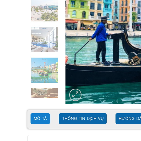
MÔ TẢ
THÔNG TIN DỊCH VỤ
HƯỚNG DẪ