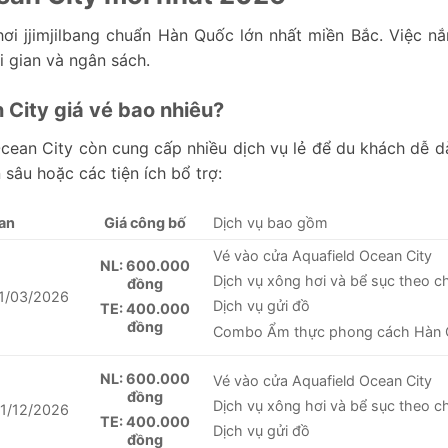
ơi jjimjilbang chuẩn Hàn Quốc lớn nhất miền Bắc. Việc n
i gian và ngân sách.
n City giá vé bao nhiêu?
Ocean City còn cung cấp nhiều dịch vụ lẻ để du khách dễ d
sâu hoặc các tiện ích bổ trợ:
ian
Giá công bố
Dịch vụ bao gồm
Vé vào cửa Aquafield Ocean City
NL: 600.000
Dịch vụ xông hơi và bể sục theo c
đồng
31/03/2026
Dịch vụ gửi đồ
TE: 400.000
đồng
Combo Ẩm thực phong cách Hàn
NL: 600.000
Vé vào cửa Aquafield Ocean City
đồng
Dịch vụ xông hơi và bể sục theo c
31/12/2026
TE: 400.000
Dịch vụ gửi đồ
đồng