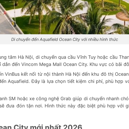
Di chuyển đến Aquafield Ocean City với nhiều hình thức
ung tâm Hà Nội, di chuyển qua cầu Vĩnh Tuy hoặc cầu Thanh 
hỉ dẫn đến Vincom Mega Mall Ocean City. Khu vực có bãi đỗ 
n VinBus kết nối từ nội thành Hà Nội đến khu đô thị Ocea
 đến Aquafield. Đây là lựa chọn tiết kiệm chi phí, phù hợp
Xanh SM hoặc xe công nghệ Grab giúp di chuyển nhanh chón
 sẽ đưa đón tận nơi. Hình thức này đặc biệt phù hợp với 
cean City mới nhất 2026