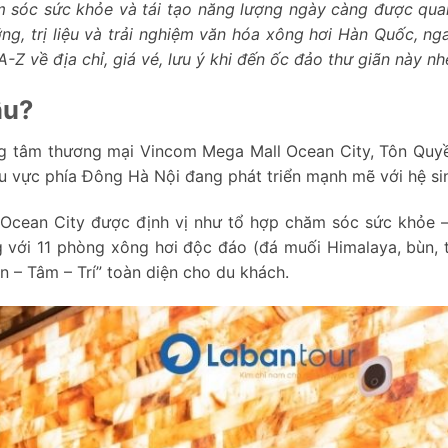
m sóc sức khỏe và tái tạo năng lượng ngày càng được qua
g, trị liệu và trải nghiệm văn hóa xông hơi Hàn Quốc, nga
A-Z về địa chỉ, giá vé, lưu ý khi đến ốc đảo thư giãn này nh
âu?
ung tâm thương mại Vincom Mega Mall Ocean City, Tôn Quyề
hu vực phía Đông Hà Nội đang phát triển mạnh mẽ với hệ sin
d Ocean City được định vị như tổ hợp chăm sóc sức khỏe 
 với 11 phòng xông hơi độc đáo (đá muối Himalaya, bùn, th
 – Tâm – Trí” toàn diện cho du khách.