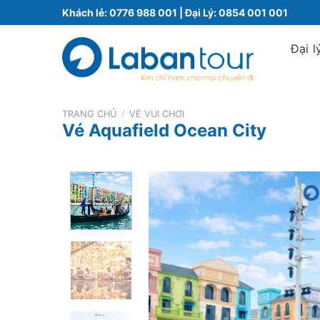
Bỏ
Khách lẻ:
0776 988 001
| Đại Lý:
0854 001 001
qua
nội
Đại l
dung
TRANG CHỦ
/
VÉ VUI CHƠI
Vé Aquafield Ocean City