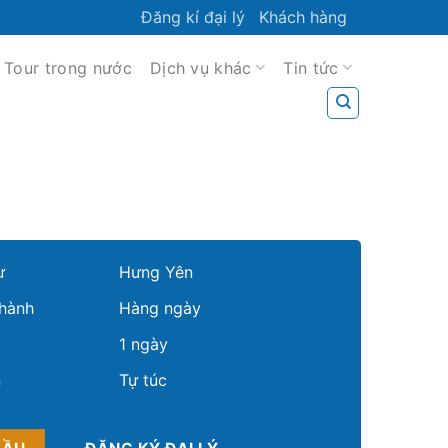
Đăng kí đại lý
Khách hàng
Tour trong nước
Dịch vụ khác
Tin tức
ừ
Hưng Yên
hành
Hàng ngày
1 ngày
n
Tự túc
00 ₫