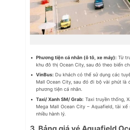
Phương tiện cá nhân (ô tô, xe máy):
Từ tr
khu đô thị Ocean City, sau đó theo biển c
VinBus:
Du khách có thể sử dụng các tuyế
Mall Ocean City, sau đó đi bộ vài phút là
phương tiện cá nhân.
Taxi/ Xanh SM/ Grab:
Taxi truyền thống, 
Mega Mall Ocean City – Aquafield, tài xế
nhiều hành lý.
3. Bảng giá vé Aquafield O