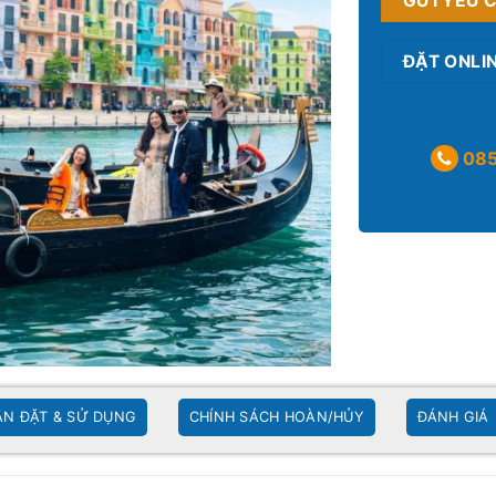
GỬI YÊU 
ĐẶT ONLI
085
N ĐẶT & SỬ DỤNG
CHÍNH SÁCH HOÀN/HỦY
ĐÁNH GIÁ