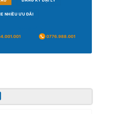
CẦU
ĐĂNG KÝ ĐẠI LÝ
NE NHIỀU ƯU ĐÃI
Liên hệ hỗ trợ
4.001.001
0776.988.001