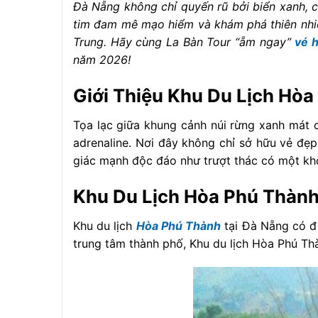
Đà Nẵng không chỉ quyến rũ bởi biển xanh, 
tim đam mê mạo hiểm và khám phá thiên nhiên
Trung. Hãy cùng La Bàn Tour “ẵm ngay”
vé 
năm 2026!
Giới Thiệu Khu Du Lịch Hò
Tọa lạc giữa khung cảnh núi rừng xanh mát 
adrenaline. Nơi đây không chỉ sở hữu vẻ đẹp
giác mạnh độc đáo như trượt thác có một khô
Khu Du Lịch Hòa Phú Thành
Khu du lịch
Hòa Phú Thành
tại Đà Nẵng có đ
trung tâm thành phố, Khu du lịch Hòa Phú Thà