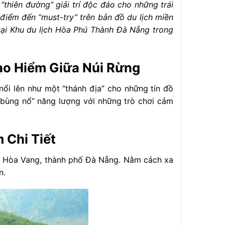
 “thiên đường” giải trí độc đáo cho những trái
điểm đến “must-try” trên bản đồ du lịch miền
tại Khu du lịch Hòa Phú Thành Đà Nẵng trong
ạo Hiểm Giữa Núi Rừng
ổi lên như một “thánh địa” cho những tín đồ
 “bùng nổ” năng lượng với những trò chơi cảm
 Chi Tiết
ện Hòa Vang, thành phố Đà Nẵng. Nằm cách xa
n.