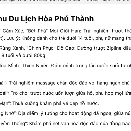
Khu Du Lịch Hòa Phú Thành
 Cảm Xúc, “Bứt Phá” Mọi Giới Hạn: Trải nghiệm trượt th
út). Lưu ý: Không dành cho trẻ dưới 14 tuổi, phụ nữ mang t
Rừng Xanh, “Chinh Phục” Độ Cao: Đường trượt Zipline đầ
 8 tuổi và dưới 80kg.
òa Mình” Thiên Nhiên: Đắm mình trong làn nước suối tự n
ái”: Trải nghiệm massage chân độc đáo với hàng ngàn chú 
ái”: Trò chơi trượt nước uốn lượn giữa hồ, phù hợp mọi lứa
 Mạn”: Thuê xuồng khám phá vẻ đẹp hồ nước.
ng Nhớ”: Địa điểm lý tưởng cho hoạt động dã ngoại giữa núi
ruyền Thống”: Khám phá nét văn hóa độc đáo của đồng bào