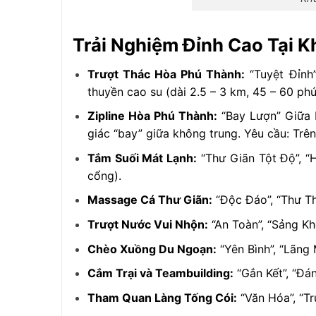
Trải Nghiệm Đỉnh Cao Tại 
Trượt Thác Hòa Phú Thành:
“Tuyệt Đỉnh”
thuyền cao su (dài 2.5 – 3 km, 45 – 60 ph
Zipline Hòa Phú Thành:
“Bay Lượn” Giữa 
giác “bay” giữa không trung. Yêu cầu: Trên
Tắm Suối Mát Lạnh:
“Thư Giãn Tột Độ”, “H
cổng).
Massage Cá Thư Giãn:
“Độc Đáo”, “Thư Th
Trượt Nước Vui Nhộn:
“An Toàn”, “Sảng Kho
Chèo Xuồng Du Ngoạn:
“Yên Bình”, “Lãng
Cắm Trại và Teambuilding:
“Gắn Kết”, “Đá
Tham Quan Làng Tống Cói:
“Văn Hóa”, “T