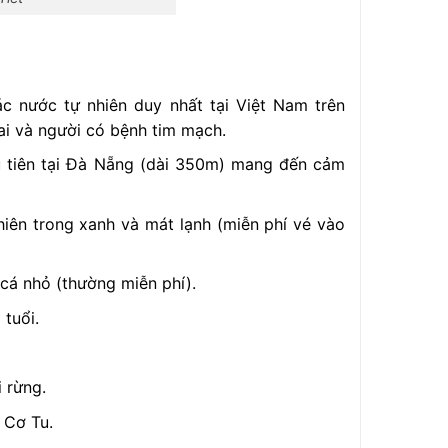
ác nước tự nhiên duy nhất tại Việt Nam trên
hai và người có bệnh tim mạch.
u tiên tại Đà Nẵng (dài 350m) mang đến cảm
hiên trong xanh và mát lạnh (miễn phí vé vào
cá nhỏ (thường miễn phí).
 tuổi.
 rừng.
 Cơ Tu.