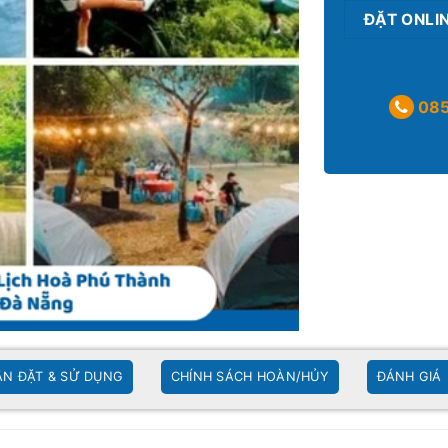
ĐẶT ONLI
085
N ĐẶT & SỬ DỤNG
CHÍNH SÁCH HOÀN/HỦY
ĐÁNH GIÁ