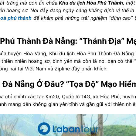
cát trắng mà còn ẩn chứa
Khu du lịch Hòa Phú Thành
, một
 hoang sơ. Nơi đây đang ngày càng khẳng định vị thế là 
hoà phú thành
để khám phá những trải nghiệm “đỉnh cao” 
a Phú Thành Đà Nẵng: “Thánh Địa” M
của huyện Hòa Vang, Khu du lịch Hòa Phú Thành Đà Nẵng n
 thiên nhiên hoang sơ, bình yên mà còn là nơi bạn có thể
ng hai tại Việt Nam và Zipline đầy phấn khích.
 Đà Nẵng Ở Đâu? “Tọa Độ” Mạo Hiểm
ịa chỉ chính xác tại: Km20, Quốc lộ 14G, xã Hòa Phú, huy
nh mang đến không gian yên tĩnh và gần gũi với thiên nhiê