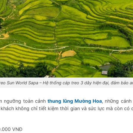
reo Sun World Sapa – Hệ thống cáp treo 3 dây hiện đại, đảm bảo a
iêm ngưỡng toàn cảnh
thung lũng Mường Hoa
, những cánh
 khách không chỉ tiết kiệm thời gian và sức lực mà còn có
0.000 VNĐ