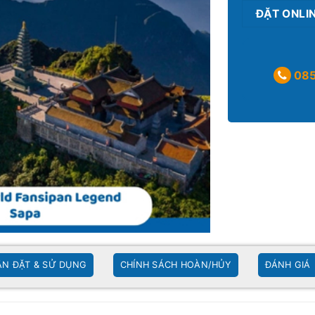
ĐẶT ONLI
085
N ĐẶT & SỬ DỤNG
CHÍNH SÁCH HOÀN/HỦY
ĐÁNH GIÁ