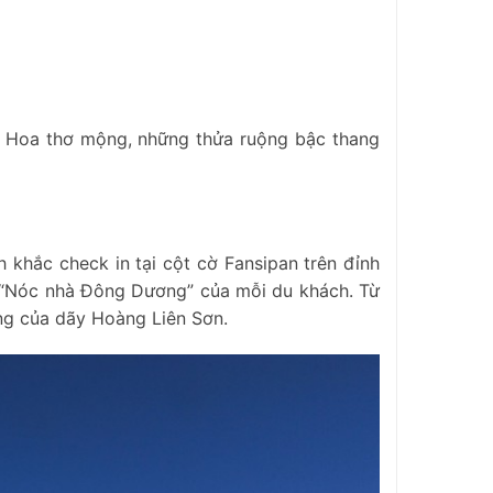
g Hoa thơ mộng, những thửa ruộng bậc thang
 khắc check in tại cột cờ Fansipan trên đỉnh
ục “Nóc nhà Đông Dương” của mỗi du khách. Từ
ưng của dãy Hoàng Liên Sơn.