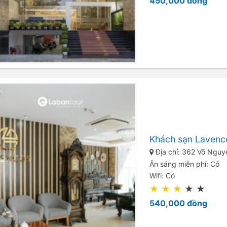
450,000
đồng
Khách sạn Lavenc
Địa chỉ: 362 Võ Nguy
Ăn sáng miễn phí: Có
Wifi: Có
★
★
★
★
★
540,000
đồng