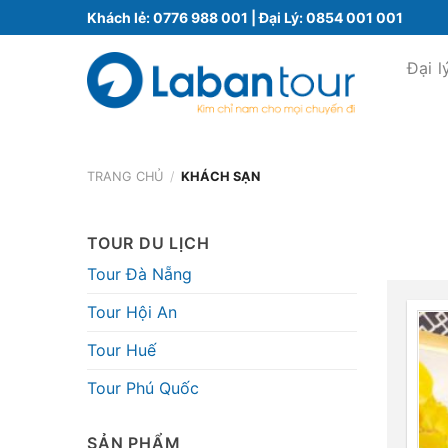
Bỏ
Khách lẻ:
0776 988 001
| Đại Lý:
0854 001 001
qua
nội
Đại l
dung
TRANG CHỦ
/
KHÁCH SẠN
TOUR DU LỊCH
Tour Đà Nẵng
Tour Hội An
Tour Huế
Tour Phú Quốc
SẢN PHẨM