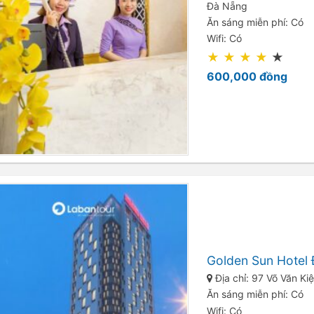
Đà Nẵng
Ăn sáng miễn phí: Có
Wifi: Có
★
★
★
★
★
600,000
đồng
Golden Sun Hotel
Địa chỉ: 97 Võ Văn Ki
Ăn sáng miễn phí: Có
Wifi: Có