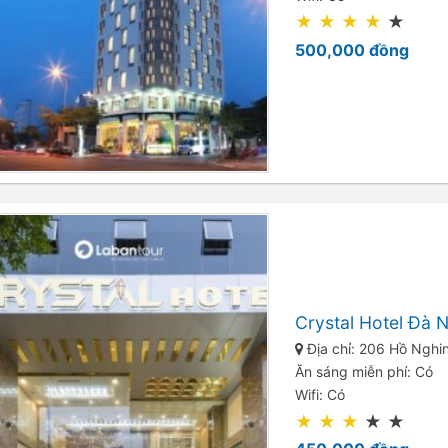
★
★
★
★
★
500,000
đồng
Crystal Hotel Đà 
Địa chỉ: 206 Hồ Nghi
Ăn sáng miễn phí: Có
Wifi: Có
★
★
★
★
★