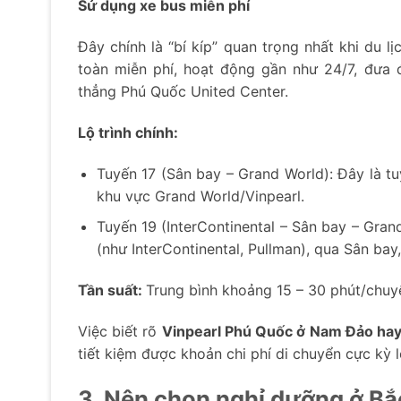
Sử dụng xe bus miễn phí
Đây chính là “bí kíp” quan trọng nhất khi du 
toàn miễn phí, hoạt động gần như 24/7, đưa
thẳng Phú Quốc United Center.
Lộ trình chính:
Tuyến 17 (Sân bay – Grand World): Đây là t
khu vực Grand World/Vinpearl.
Tuyến 19 (InterContinental – Sân bay – Gra
(như InterContinental, Pullman), qua Sân ba
Tần suất:
Trung bình khoảng 15 – 30 phút/chu
Việc biết rõ
Vinpearl Phú Quốc ở Nam Đảo ha
tiết kiệm được khoản chi phí di chuyển cực kỳ l
3. Nên chọn nghỉ dưỡng ở B