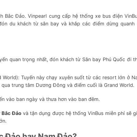
lịch Bắc Đảo. Vinpearl cung cấp hệ thống xe bus điện VinB
 đón du khách từ sân bay và khắp các điểm dừng quanh
uyến quan trọng nhất, đón khách từ Sân bay Phú Quốc đi t
nd World): Tuyến này chạy xuyên suốt từ các resort lớn ở 
y, qua trung tâm Dương Đông và điểm cuối là Grand World.
yến vào ban ngày và thưa hơn vào ban đêm.
y Bắc Đảo
và tận dụng được hệ thống VinBus miễn phí sẽ g
ớn.
ắc Đảo hay Nam Đảo?