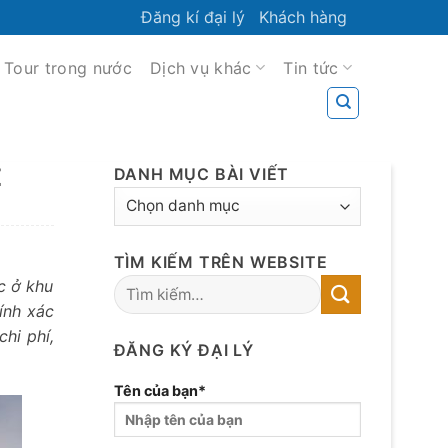
Đăng kí đại lý
Khách hàng
Tour trong nước
Dịch vụ khác
Tin tức
Z
DANH MỤC BÀI VIẾT
DANH
MỤC
BÀI
TÌM KIẾM TRÊN WEBSITE
VIẾT
c ở khu
ính xác
hi phí,
ĐĂNG KÝ ĐẠI LÝ
Tên của bạn*