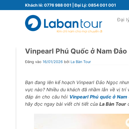
Bỏ
Khách lẻ:
0776 988 001
| Đại Lý:
0854 001 001
qua
nội
Đại l
dung
Vinpearl Phú Quốc ở Nam Đảo ha
Đăng vào
16/01/2026
bởi
La Bàn Tour
Bạn đang lên kế hoạch Vinpearl Đảo Ngọc nhưng
vực nào? Nhiều du khách đã nhầm lẫn về vị trí 
đáp án cho câu hỏi
Vinpearl Phú quốc ở Nam 
hãy đọc ngay bài viết chi tiết của
La Bàn Tour
d