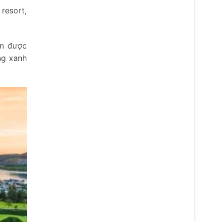
 resort,
ển được
ng xanh