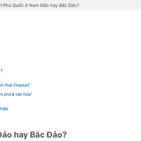
arl Phú Quốc ở Nam Đảo hay Bắc Đảo?
o?
nh thái Vinpearl”
m phá & văn hóa”
khảo
Đảo hay Bắc Đảo?