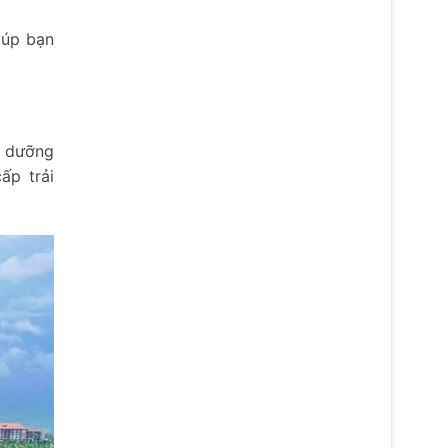
iúp bạn
ỉ dưỡng
ấp trải