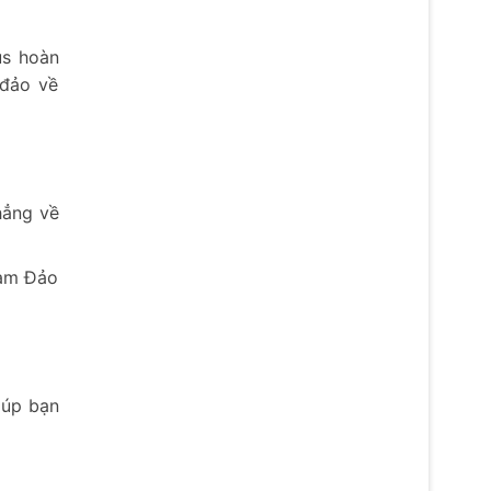
us hoàn
 đảo về
hẳng về
Nam Đảo
iúp bạn