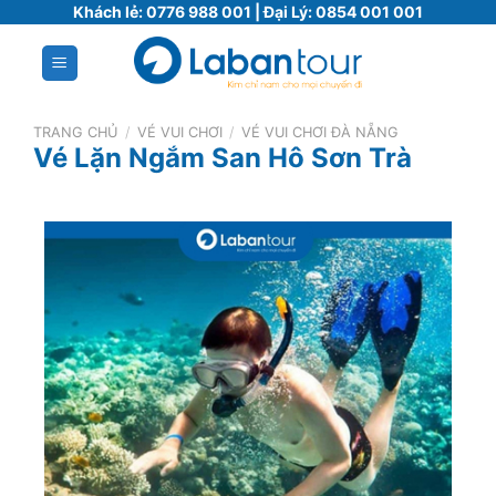
Bỏ
Khách lẻ:
0776 988 001
| Đại Lý:
0854 001 001
qua
nội
dung
TRANG CHỦ
/
VÉ VUI CHƠI
/
VÉ VUI CHƠI ĐÀ NẴNG
Vé Lặn Ngắm San Hô Sơn Trà