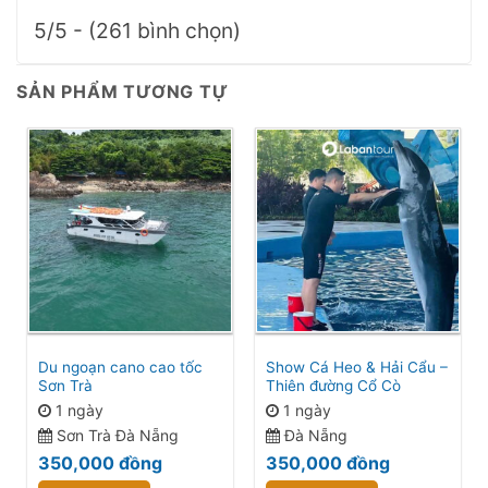
5/5 - (261 bình chọn)
SẢN PHẨM TƯƠNG TỰ
Du ngoạn cano cao tốc
Show Cá Heo & Hải Cẩu –
Sơn Trà
Thiên đường Cổ Cò
1 ngày
1 ngày
Sơn Trà Đà Nẵng
Đà Nẵng
350,000
đồng
350,000
đồng