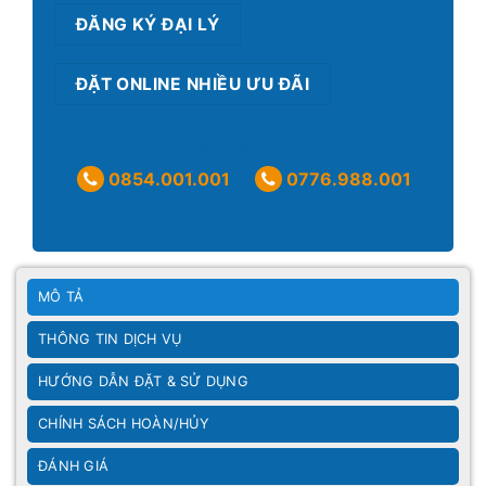
ĐĂNG KÝ ĐẠI LÝ
ĐẶT ONLINE NHIỀU ƯU ĐÃI
Liên hệ hỗ trợ
0854.001.001
0776.988.001
MÔ TẢ
THÔNG TIN DỊCH VỤ
HƯỚNG DẪN ĐẶT & SỬ DỤNG
CHÍNH SÁCH HOÀN/HỦY
ĐÁNH GIÁ