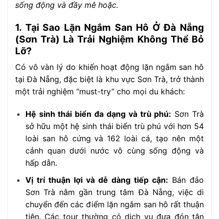
sống động và đầy mê hoặc.
1. Tại Sao Lặn Ngắm San Hô Ở Đà Nẵng
(Sơn Trà) Là Trải Nghiệm Không Thể Bỏ
Lỡ?
Có vô vàn lý do khiến hoạt động lặn ngắm san hô
tại Đà Nẵng, đặc biệt là khu vực Sơn Trà, trở thành
một trải nghiệm “must-try” cho mọi du khách:
Hệ sinh thái biển đa dạng và trù phú:
Sơn Trà
sở hữu một hệ sinh thái biển trù phú với hơn 54
loài san hô cứng và 162 loài cá, tạo nên một
cảnh quan dưới nước vô cùng sống động và
hấp dẫn.
Vị trí thuận lợi và dễ dàng tiếp cận:
Bán đảo
Sơn Trà nằm gần trung tâm Đà Nẵng, việc di
chuyển đến các điểm lặn ngắm san hô rất thuận
tiện. Các tour thường có dịch vụ đưa đón tận