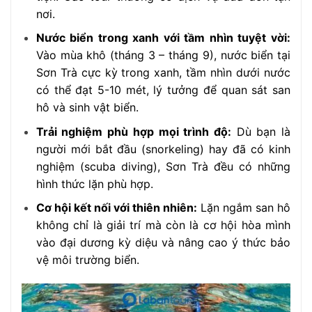
nơi.
Nước biển trong xanh với tầm nhìn tuyệt vời:
Vào mùa khô (tháng 3 – tháng 9), nước biển tại
Sơn Trà cực kỳ trong xanh, tầm nhìn dưới nước
có thể đạt 5-10 mét, lý tưởng để quan sát san
hô và sinh vật biển.
Trải nghiệm phù hợp mọi trình độ:
Dù bạn là
người mới bắt đầu (snorkeling) hay đã có kinh
nghiệm (scuba diving), Sơn Trà đều có những
hình thức lặn phù hợp.
Cơ hội kết nối với thiên nhiên:
Lặn ngắm san hô
không chỉ là giải trí mà còn là cơ hội hòa mình
vào đại dương kỳ diệu và nâng cao ý thức bảo
vệ môi trường biển.