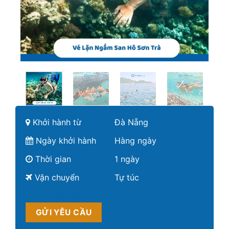
Khởi hành từ
Đà Nẵng
Ngày khởi hành
Hàng ngày
Thời gian
1 ngày
Vận chuyển
Tự túc
Giá từ:
450.000 ₫
GỬI YÊU CẦU