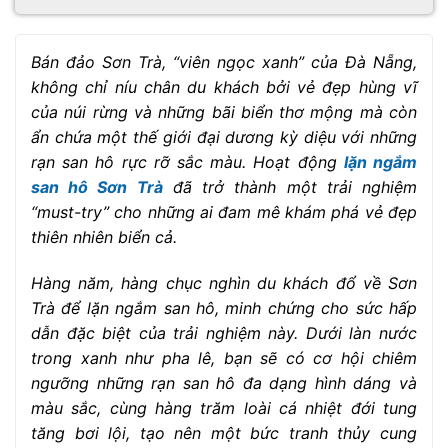
Bán đảo Sơn Trà, “viên ngọc xanh” của Đà Nẵng,
không chỉ níu chân du khách bởi vẻ đẹp hùng vĩ
của núi rừng và những bãi biển thơ mộng mà còn
ẩn chứa một thế giới đại dương kỳ diệu với những
rạn san hô rực rỡ sắc màu. Hoạt động
lặn ngắm
san hô Sơn Trà
đã trở thành một trải nghiệm
“must-try” cho những ai đam mê khám phá vẻ đẹp
thiên nhiên biển cả.
Hàng năm, hàng chục nghìn du khách đổ về Sơn
Trà để lặn ngắm san hô, minh chứng cho sức hấp
dẫn đặc biệt của trải nghiệm này. Dưới làn nước
trong xanh như pha lê, bạn sẽ có cơ hội chiêm
ngưỡng những rạn san hô đa dạng hình dáng và
màu sắc, cùng hàng trăm loài cá nhiệt đới tung
tăng bơi lội, tạo nên một bức tranh thủy cung