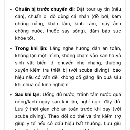
Chuẩn bị trước chuyến đi:
Đặt tour uy tín (nếu
cần), chuẩn bị đồ dùng cá nhân (đồ bơi, kem
chống nắng, khăn tắm, kính râm, máy ảnh
chống nước, thuốc say sóng), đảm bảo sức
khỏe tốt.
Trong khi lặn:
Lắng nghe hướng dẫn an toàn,
không lặn một mình, không chạm vào san hô và
sinh vật biển, di chuyển nhẹ nhàng, thường
xuyên kiểm tra thiết bị (với scuba diving), báo
hiệu nếu có vấn đề, không cố gắng lặn quá sâu
khi chưa có kinh nghiệm.
Sau khi lặn:
Uống đủ nước, tránh tắm nước quá
nóng/lạnh ngay sau khi lặn, nghỉ ngơi đầy đủ.
Lưu ý thời gian chờ an toàn trước khi bay (với
scuba diving). Theo dõi cơ thể và tìm kiếm trợ
giúp y tế nếu có dấu hiệu bất thường. Lưu giữ