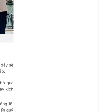
 đây sẽ
ảo:
 bỏ qua
ầy kịch
ổng lồ,
iển quý