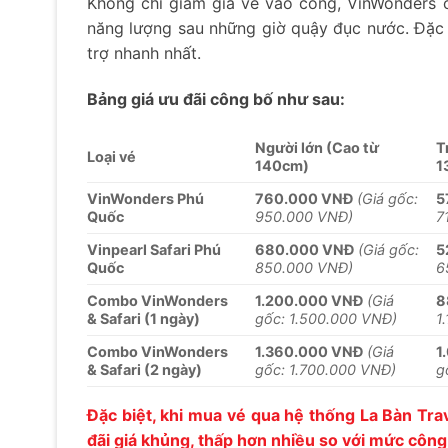
Không chỉ giảm giá vé vào cổng, VinWonders 
năng lượng sau những giờ quậy đục nước. Đặc b
trợ nhanh nhất.
Bảng giá ưu đãi công bố như sau:
Người lớn (Cao từ
T
Loại vé
140cm)
1
VinWonders Phú
760.000 VNĐ
(Giá gốc:
5
Quốc
950.000 VNĐ)
7
Vinpearl Safari Phú
680.000 VNĐ
(Giá gốc:
5
Quốc
850.000 VNĐ)
6
Combo VinWonders
1.200.000 VNĐ
(Giá
8
& Safari (1 ngày)
gốc: 1.500.000 VNĐ)
1
Combo VinWonders
1.360.000 VNĐ
(Giá
1
& Safari (2 ngày)
gốc: 1.700.000 VNĐ)
g
Đặc biệt, khi mua vé qua hệ thống La Bàn Tra
đãi giá khủng, thấp hơn nhiều so với mức cô