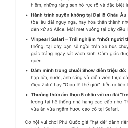
hiếm, những rặng san hô rực rỡ và đặc biệt 
Hành trình xuyên không tại Đại lộ Châu Âu 
tòa lâu đài nguy nga, hay hóa thân thành n
đến xứ sở Alice. Mỗi mét vuông tại đây đều 
Vinpearl Safari – Trải nghiệm “nhốt người t
thống, tại đây bạn sẽ ngồi trên xe bus ch
giác trắng ngay sát vách kính. Cảm giác đư
quên.
Đắm mình trong chuỗi Show diễn triệu đô:
hợp lửa, nước, ánh sáng và diễn viên thực c
điệu Zulu” hay “Giao lộ thế giới” diễn ra liên
Thưởng thức ẩm thực 5 châu với ưu đãi “fre
lượng tại hệ thống nhà hàng cao cấp như Th
vừa ăn vừa ngắm hươu cao cổ tại Safari.
Cơ hội vui chơi Phú Quốc giá “hạt dẻ” dành r