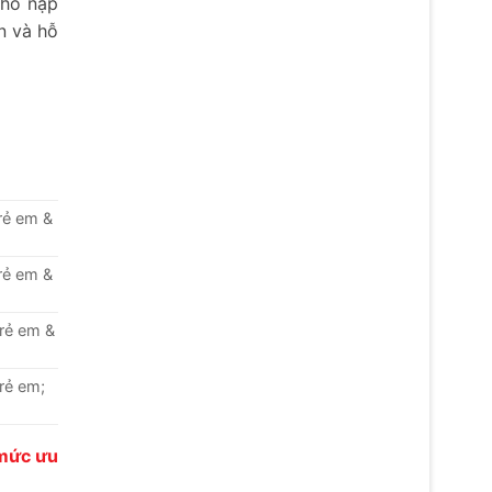
 hồ nạp
n và hỗ
rẻ em &
rẻ em &
trẻ em &
rẻ em;
 mức ưu