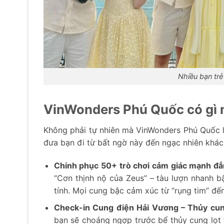
Nhiều bạn trẻ
VinWonders Phú Quốc có gì 
Không phải tự nhiên mà VinWonders Phú Quốc lạ
đưa bạn đi từ bất ngờ này đến ngạc nhiên khác 
Chinh phục 50+ trò chơi cảm giác mạnh đẳn
“Cơn thịnh nộ của Zeus” – tàu lượn nhanh bậ
tính. Mọi cung bậc cảm xúc từ “rụng tim” đến
Check-in Cung điện Hải Vương – Thủy cung
bạn sẽ choáng ngợp trước bể thủy cung lọt t