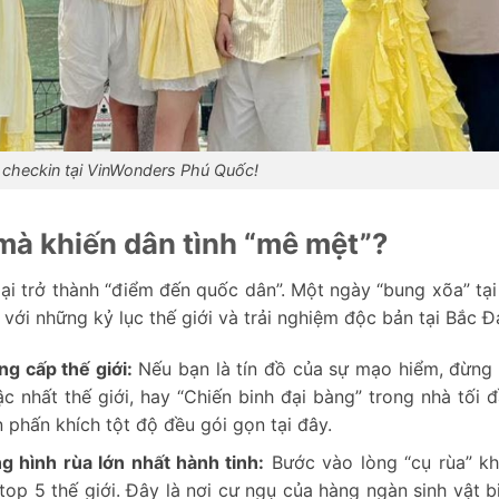
 checkin tại VinWonders Phú Quốc!
mà khiến dân tình “mê mệt”?
i trở thành “điểm đến quốc dân”. Một ngày “bung xõa” tại
với những kỷ lục thế giới và trải nghiệm độc bản tại Bắc Đ
g cấp thế giới:
Nếu bạn là tín đồ của sự mạo hiểm, đừng
c nhất thế giới, hay “Chiến binh đại bàng” trong nhà tối đ
 phấn khích tột độ đều gói gọn tại đây.
 hình rùa lớn nhất hành tinh:
Bước vào lòng “cụ rùa” kh
op 5 thế giới. Đây là nơi cư ngụ của hàng ngàn sinh vật b