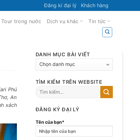
Đăng kí đại lý
Khách hàng
Tour trong nước
Dịch vụ khác
Tin tức
DANH MỤC BÀI VIẾT
DANH
MỤC
BÀI
TÌM KIẾM TRÊN WEBSITE
VIẾT
ari Phú
Thơ, An
nh xách
ĐĂNG KÝ ĐẠI LÝ
Tên của bạn*