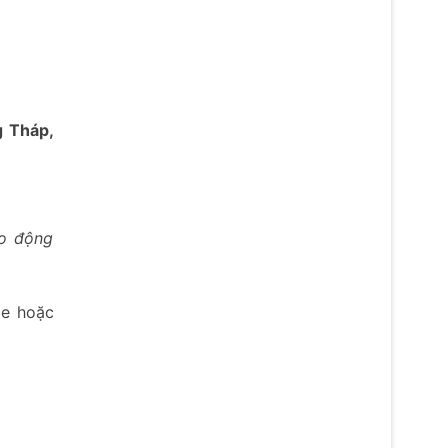
g Tháp,
ao động
xe hoặc