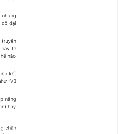
i những
 cổ đại
 truyền
 hay tê
thể nào
iện kết
như “Vũ
ạp năng
on) hay
ng chần