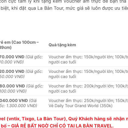
còn cực tâm lý khi tặng kèm voucher ẩm thực để bạn tha
iệt, khi đặt qua La Bàn Tour, mức giá sẽ luôn được ưu tiê
rẻ em (Cao 100cm –
Quà tặng kèm
39cm)
70.000 VNĐ
(Giá gốc:
Voucher ẩm thực: 150k/người lớn; 100k/t
10.000 VNĐ)
người cao tuổi
20.000 VNĐ
(Giá gốc:
Voucher ẩm thực: 150k/người lớn; 100k/t
50.000 VNĐ)
người cao tuổi
80.000 VNĐ
(Giá gốc:
Voucher ẩm thực: 200k/người lớn; 100k/
.100.000 VNĐ)
người cao tuổi
.040.000 VNĐ
(Giá
Voucher ẩm thực: 250k/người lớn; 150k/t
ốc: 1.300.000 VNĐ)
Vé Daily Tour Grand World (350k)
vel (vntix, Tixgo, La Bàn Tour), Quý Khách hàng sẽ nhận
ng bố – GIÁ RẺ BẤT NGỜ CHỈ CÓ TẠI LA BÀN TRAVEL.