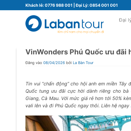
Bỏ
Khách lẻ:
0776 988 001
| Đại Lý:
0854 001 001
qua
nội
Đại l
dung
VinWonders Phú Quốc ưu đãi hờ
Đăng vào
08/04/2026
bởi
La Bàn Tour
Tin vui “chấn động” cho hội anh em miền Tây 
Quốc tung ưu đãi cực hời dành riêng cho bà 
Giang, Cà Mau. Với mức giá rẻ hơn tới 50% kèm 
vali lên và đi Phú Quốc ngay thôi. Liên hệ ngay