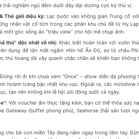
là trải nghiệm ngủ đêm dưới đáy đại dương cực kỳ thú vị.
& Thế giới diệu kỳ:
Lạc bước vào không gian Trung cổ vớ
hững nhân vật cổ tích trong các phân khu chủ đề từ Hy Lạp
là một góc sống ảo “triệu view” cho hội mê chụp ảnh.
hả thú” độc nhất vô nhị:
Khác biệt hoàn toàn với vườn thú
uyên dụng để tận mắt ngắm nhìn hổ Ấn Độ, sư tử châu Phi
ợc thú hoang dã vây quanh chắc chắn sẽ khiến bạn không 
Đừng rời đi khi chưa xem “Once” – show diễn đa phương t
ảnh hoành tráng bậc nhất khu vực. Ngoài ra, các minishow 
 tục, tạo nên không khí lễ hội sôi động suốt cả ngày.
e”:
Với voucher ẩm thực tặng kèm, bạn có thể thỏa sức n
e Gateway (buffet phong phú), Seahorse (hải sản tươi ng
iêng cho bà con miền Tây đang nằm ngay trong tầm tay. Đừ