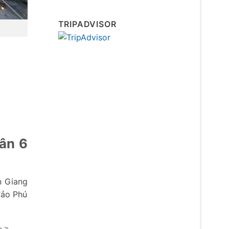
TRIPADVISOR
ân 6
n Giang
đảo Phú