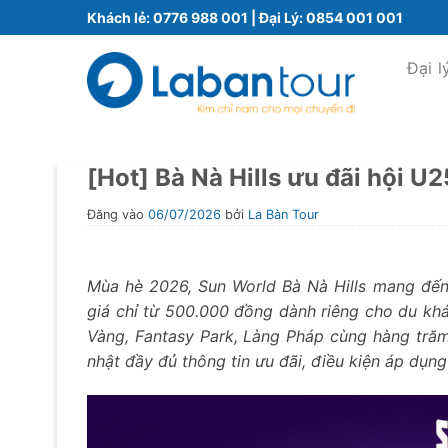
Bỏ
Khách lẻ:
0776 988 001
| Đại Lý:
0854 001 001
qua
nội
Đại l
dung
[Hot] Bà Nà Hills ưu đãi hội U2
Đăng vào
06/07/2026
bởi
La Bàn Tour
Mùa hè 2026, Sun World Bà Nà Hills mang đến 
giá chỉ từ 500.000 đồng dành riêng cho du khá
Vàng, Fantasy Park, Làng Pháp cùng hàng trăm 
nhật đầy đủ thông tin ưu đãi, điều kiện áp dụn