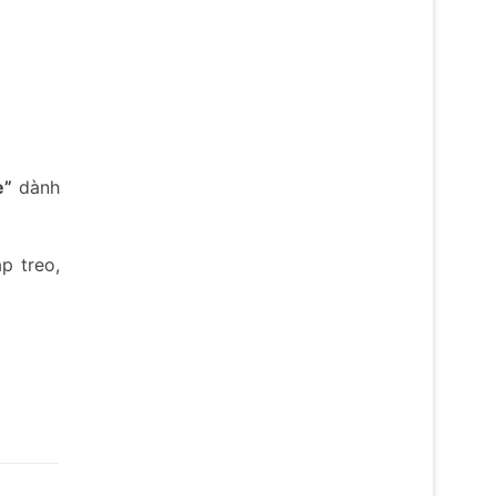
e”
dành
p treo,