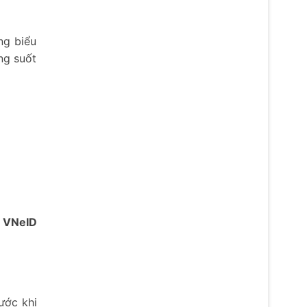
ng biểu
ng suốt
n
VNeID
ước khi