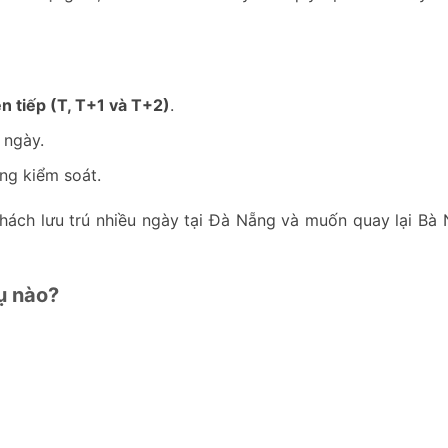
ên tiếp (T, T+1 và T+2)
.
 ngày.
ổng kiểm soát.
ách lưu trú nhiều ngày tại Đà Nẵng và muốn quay lại Bà N
ụ nào?