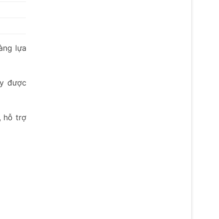
àng lựa
ây được
, hỗ trợ