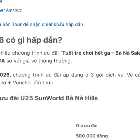
vé
her Ẩm thực
La Bàn Tour để nhận chiết khấu hấp dẫn
6 có gì hấp dẫn?
iều chương trình ưu đãi “
Tuổi trẻ chơi hết ga – Bà Nà Sal
ỬA
so với giá vé thông thường.
2026
, chương trình ưu đãi áp dụng ở 3 gói dịch vụ: Vé cá
reo + Voucher ẩm thực.
h ưu đãi U25 SunWorld Bà Nà Hills
Giá ưu đãi
500.000 đồng