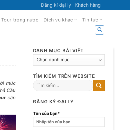
Đăng kí đại lý
Khách hàng
Tour trong nước
Dịch vụ khác
Tin tức
DANH MỤC BÀI VIẾT
DANH
MỤC
BÀI
TÌM KIẾM TRÊN WEBSITE
VIẾT
với mức
phá Cầu
our
cập
ĐĂNG KÝ ĐẠI LÝ
Tên của bạn*