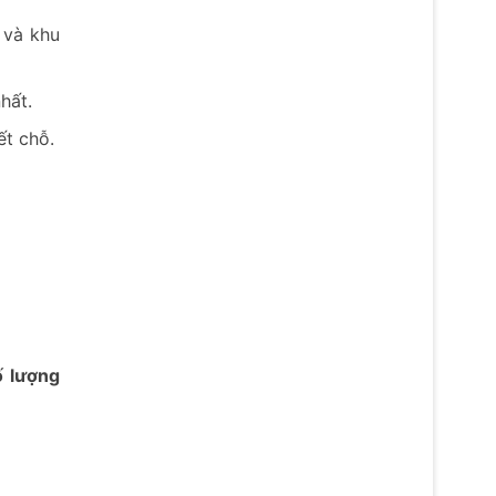
 và khu
hất.
ết chỗ.
ố lượng