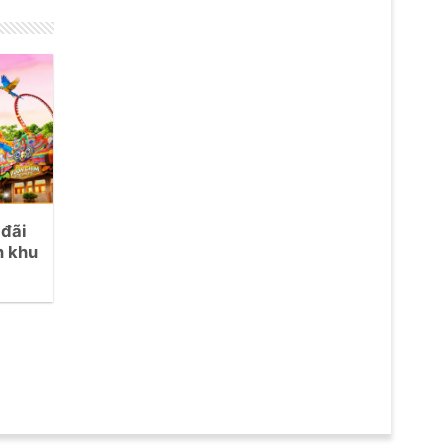
 đãi
n khu