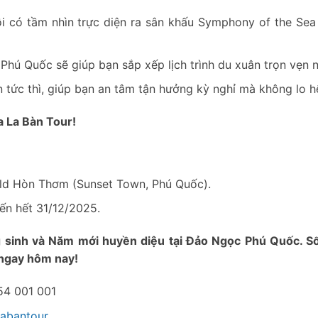
i có tầm nhìn trực diện ra sân khấu Symphony of the Sea
hú Quốc sẽ giúp bạn sắp xếp lịch trình du xuân trọn vẹn n
 tức thì, giúp bạn an tâm tận hưởng kỳ nghỉ mà không lo h
a La Bàn Tour!
rld Hòn Thơm (Sunset Town, Phú Quốc).
ến hết 31/12/2025.
g sinh và Năm mới huyền diệu tại Đảo Ngọc Phú Quốc. S
r ngay hôm nay!
854 001 001
labantour