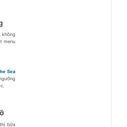
g
g không
et menu
he Sea
 ngưỡng
c.
Rỡ
thì bữa