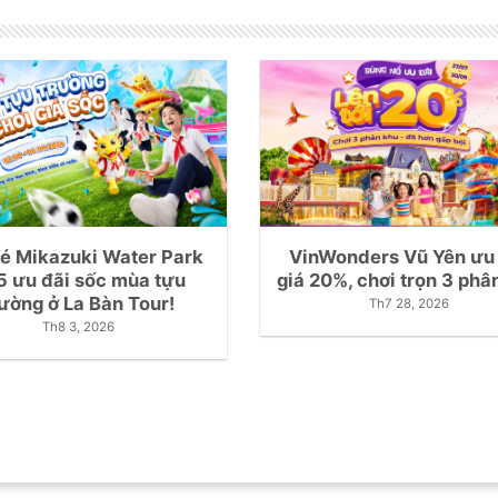
vé Mikazuki Water Park
VinWonders Vũ Yên ưu
5 ưu đãi sốc mùa tựu
giá 20%, chơi trọn 3 phâ
rường ở La Bàn Tour!
Th7 28, 2026
Th8 3, 2026