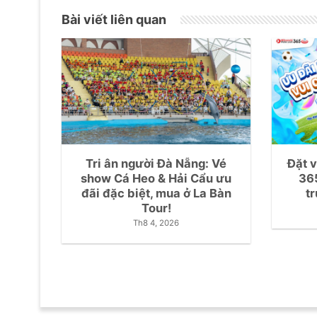
Bài viết liên quan
Tri ân người Đà Nẵng: Vé
Đặt 
show Cá Heo & Hải Cẩu ưu
36
đãi đặc biệt, mua ở La Bàn
t
Tour!
Th8 4, 2026