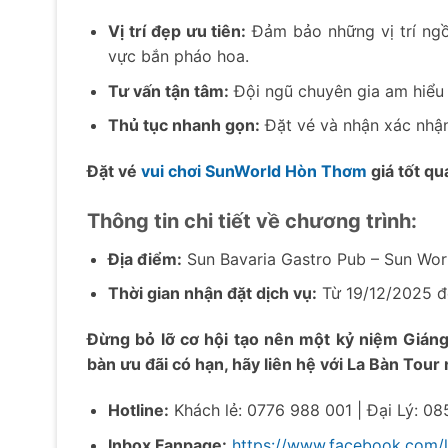
Vị trí đẹp ưu tiên:
Đảm bảo những vị trí ngồ
vực bắn pháo hoa.
Tư vấn tận tâm:
Đội ngũ chuyên gia am hiểu P
Thủ tục nhanh gọn:
Đặt vé và nhận xác nhận
Đặt vé
vui chơi SunWorld Hòn Thơm
giá tốt qu
Thông tin chi tiết về chương trình:
Địa điểm:
Sun Bavaria Gastro Pub – Sun Wo
Thời gian nhận đặt dịch vụ:
Từ 19/12/2025 đ
Đừng bỏ lỡ cơ hội tạo nên một kỷ niệm Gián
bàn ưu đãi có hạn, hãy liên hệ với La Bàn Tou
Hotline:
Khách lẻ: 0776 988 001 | Đại Lý: 0
Inbox Fanpage:
https://www.facebook.com/