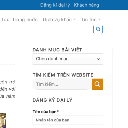
Đăng kí đại lý
Khách hàng
Tour trong nước
Dịch vụ khác
Tin tức
DANH MỤC BÀI VIẾT
DANH
MỤC
BÀI
TÌM KIẾM TRÊN WEBSITE
VIẾT
còn trở
đến với
của năm
ĐĂNG KÝ ĐẠI LÝ
Tên của bạn*