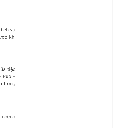
dịch vụ
ước khi
ữa tiệc
o Pub –
h trong
à những