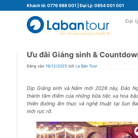
Bỏ
Khách lẻ:
0776 988 001
| Đại Lý:
0854 001 001
qua
nội
Đại l
dung
Ưu đãi Giáng sinh & Countdow
Đăng vào
19/12/2025
bởi
La Bàn Tour
Dịp Giáng sinh và Năm mới 2026 này, Đảo Ng
thành tâm điểm của những bữa tiệc xa hoa bậc
thiên đường ẩm thực và nghệ thuật tại Sun B
mới rực rỡ.