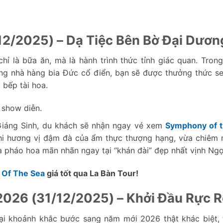
12/2025) – Dạ Tiệc Bên Bờ Đại Dươn
hỉ là bữa ăn, mà là hành trình thức tỉnh giác quan. Tron
g nhà hàng bia Đức cổ điển, bạn sẽ được thưởng thức s
 bếp tài hoa.
 show diễn.
iáng Sinh, du khách sẽ nhận ngay vé xem
Symphony of t
nhi hương vị đậm đà của ẩm thực thượng hạng, vừa chiêm
à pháo hoa mãn nhãn ngay tại “khán đài” đẹp nhất vịnh Ngọ
 Of The Sea
giá tốt qua La Bàn Tour!
026 (31/12/2025) – Khởi Đầu Rực 
ại khoảnh khắc bước sang năm mới 2026 thật khác biệt, 