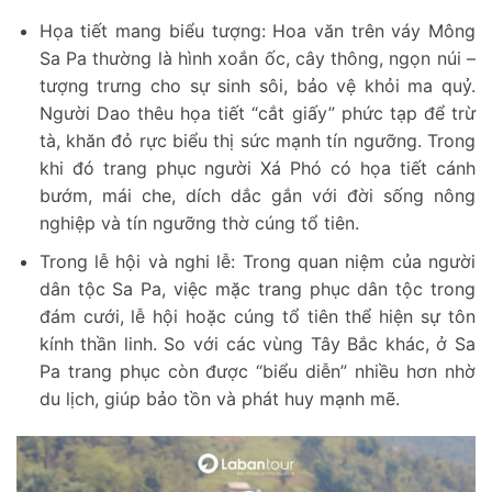
Họa tiết mang biểu tượng: Hoa văn trên váy Mông
Sa Pa thường là hình xoắn ốc, cây thông, ngọn núi –
tượng trưng cho sự sinh sôi, bảo vệ khỏi ma quỷ.
Người Dao thêu họa tiết “cắt giấy” phức tạp để trừ
tà, khăn đỏ rực biểu thị sức mạnh tín ngưỡng. Trong
khi đó trang phục người Xá Phó có họa tiết cánh
bướm, mái che, dích dắc gắn với đời sống nông
nghiệp và tín ngưỡng thờ cúng tổ tiên.
Trong lễ hội và nghi lễ: Trong quan niệm của người
dân tộc Sa Pa, việc mặc trang phục dân tộc trong
đám cưới, lễ hội hoặc cúng tổ tiên thể hiện sự tôn
kính thần linh. So với các vùng Tây Bắc khác, ở Sa
Pa trang phục còn được “biểu diễn” nhiều hơn nhờ
du lịch, giúp bảo tồn và phát huy mạnh mẽ.