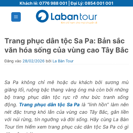
Bỏ
Khách lẻ:
0776 988 001
| Đại Lý:
0854 001 001
qua
nội
dung
Trang phục dân tộc Sa Pa: Bản sắc
văn hóa sống của vùng cao Tây Bắc
Đăng vào
28/02/2026
bởi
La Bàn Tour
Sa Pa không chỉ mê hoặc du khách bởi sương mù
giăng lối, ruộng bậc thang vàng óng mà còn bởi những
bộ trang phục dân tộc rực rỡ như bức tranh sống
động.
Trang phục dân tộc Sa Pa
là “linh hồn” làm nên
nét đặc trưng khó lẫn của vùng cao Tây Bắc, gắn liền
với núi rừng, tín ngưỡng và đời sống. Hãy cùng La Bàn
Tour tìm hiểm xem trang phục các dân tộc Sa Pa có gì