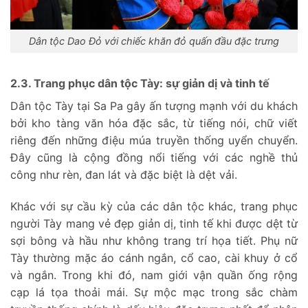
Dân tộc Dao Đỏ với chiếc khăn đỏ quấn đầu đặc trưng
2.3. Trang phục dân tộc Tày: sự giản dị và tinh tế
Dân tộc Tày tại Sa Pa gây ấn tượng mạnh với du khách
bởi kho tàng văn hóa đặc sắc, từ tiếng nói, chữ viết
riêng đến những điệu múa truyền thống uyển chuyển.
Đây cũng là cộng đồng nổi tiếng với các nghề thủ
công như rèn, đan lát và đặc biệt là dệt vải.
Khác với sự cầu kỳ của các dân tộc khác, trang phục
người Tày mang vẻ đẹp giản dị, tinh tế khi được dệt từ
sợi bông và hầu như không trang trí họa tiết. Phụ nữ
Tày thường mặc áo cánh ngắn, cổ cao, cài khuy ở cổ
và ngắn. Trong khi đó, nam giới vận quần ống rộng
cạp lá tọa thoải mái. Sự mộc mạc trong sắc chàm