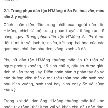
2.1. Trang phục dân tộc H’Mông ở Sa Pa: hoa văn, màu
sắc & ý nghĩa
Cách nhận diện đặc trưng nhất của người dân tộc
H’Mông chính là bộ trang phục truyền thống rực rỡ
hàng ngày.
Trang phục dân tộc H’Mông Sa Pa
được
dệt tỉ mỉ từ vải lanh tự nhiên, kết hợp hài hòa của các
gam màu chủ đạo như đen, vàng, xanh và đỏ.
Phụ nữ dân tộc H’Mông thường mặc áo tứ thân xẻ
ngực phóng khoáng, cổ hình chữ V, gấu áo được giấu
tinh tế vào trong váy. Điểm nhấn nằm ở phần tay áo và
các đường viền thân được thêu thùa hoa văn hình học
như hình vuông, hình thoi hay hình xoáy ốc vô cùng
cầu kỳ.
Trong khi đó, đàn ông H’Mông thường mặc kiểu áo
ngắn tay rộng, thắt lưng vải và khăn chít đầu độc đáo.