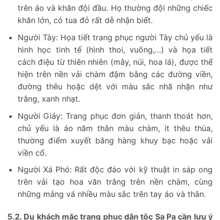
trên áo và khăn đội đầu. Họ thường đội những chiếc
khăn lớn, có tua đỏ rất dễ nhận biết.
Người Tày: Họa tiết trang phục người Tày chủ yếu là
hình học tinh tế (hình thoi, vuông,…) và họa tiết
cách điệu từ thiên nhiên (mây, núi, hoa lá), được thể
hiện trên nền vải chàm đậm bằng các đường viền,
đường thêu hoặc dệt với màu sắc nhã nhặn như
trắng, xanh nhạt.
Người Giáy: Trang phục đơn giản, thanh thoát hơn,
chủ yếu là áo năm thân màu chàm, ít thêu thùa,
thường điểm xuyết bằng hàng khuy bạc hoặc vải
viền cổ.
Người Xá Phó: Rất độc đáo với kỹ thuật in sáp ong
trên vải tạo hoa văn trắng trên nền chàm, cùng
những mảng vá nhiều màu sắc trên tay áo và thân.
5.2. Du khách mặc trang phục dân tộc Sa Pa cần lưu ý