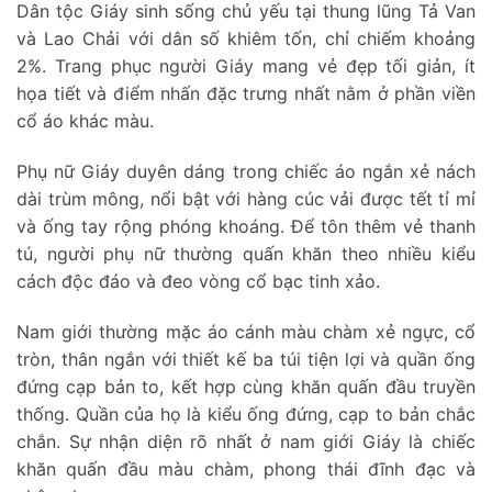
Dân tộc Giáy sinh sống chủ yếu tại thung lũng Tả Van
và Lao Chải với dân số khiêm tốn, chỉ chiếm khoảng
2%. Trang phục người Giáy mang vẻ đẹp tối giản, ít
họa tiết và điểm nhấn đặc trưng nhất nằm ở phần viền
cổ áo khác màu.
Phụ nữ Giáy duyên dáng trong chiếc áo ngắn xẻ nách
dài trùm mông, nổi bật với hàng cúc vải được tết tỉ mỉ
và ống tay rộng phóng khoáng. Để tôn thêm vẻ thanh
tú, người phụ nữ thường quấn khăn theo nhiều kiểu
cách độc đáo và đeo vòng cổ bạc tinh xảo.
Nam giới thường mặc áo cánh màu chàm xẻ ngực, cổ
tròn, thân ngắn với thiết kế ba túi tiện lợi và quần ống
đứng cạp bản to, kết hợp cùng khăn quấn đầu truyền
thống. Quần của họ là kiểu ống đứng, cạp to bản chắc
chắn. Sự nhận diện rõ nhất ở nam giới Giáy là chiếc
khăn quấn đầu màu chàm, phong thái đĩnh đạc và