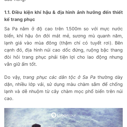
1.1. Điều kiện khí hậu & địa hình ảnh hưởng đến thiết
kế trang phục
Sa Pa nằm ở độ cao trên 1.500m so với mực nước
biển, khí hậu ôn đới mát mẻ, sương mù quanh năm,
lạnh giá vào mùa đông (thậm chí có tuyết rơi). Bên
cạnh đó, địa hình núi cao dốc đứng, ruộng bậc thang
đòi hỏi trang phục phải tiện lợi cho lao động nhưng
vẫn giữ ấm tốt.
Do vậy,
trang phục các dân tộc ở Sa Pa
thường dày
dặn, nhiều lớp vải, sử dụng màu chàm sẫm để chống
lạnh và dễ nhuộm từ cây chàm mọc phổ biến trên núi
cao.