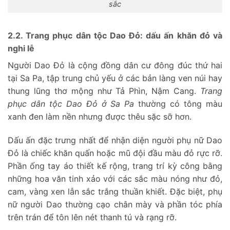
sắc
2.2. Trang phục dân tộc Dao Đỏ: dấu ấn khăn đỏ và
nghi lễ
Người Dao Đỏ là cộng đồng dân cư đông đúc thứ hai
tại Sa Pa, tập trung chủ yếu ở các bản làng ven núi hay
thung lũng thơ mộng như Tả Phìn, Nậm Cang.
Trang
phục dân tộc Dao Đỏ ở Sa Pa
thường có tông màu
xanh đen làm nền nhưng được thêu sặc sỡ hơn.
Dấu ấn đặc trưng nhất để nhận diện người phụ nữ Dao
Đỏ là chiếc khăn quấn hoặc mũ đội đầu màu đỏ rực rỡ.
Phần ống tay áo thiết kế rộng, trang trí kỳ công bằng
những hoa văn tinh xảo với các sắc màu nóng như đỏ,
cam, vàng xen lẫn sắc trắng thuần khiết. Đặc biệt, phụ
nữ người Dao thường cạo chân mày và phần tóc phía
trên trán để tôn lên nét thanh tú và rạng rỡ.