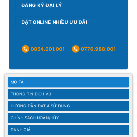
ĐĂNG KÝ ĐẠI LÝ
ĐẶT ONLINE NHIỀU ƯU ĐÃI
Liên hệ hỗ trợ
0854.001.001
0776.988.001
MÔ TẢ
THÔNG TIN DỊCH VỤ
HƯỚNG DẪN ĐẶT & SỬ DỤNG
CHÍNH SÁCH HOÀN/HỦY
ĐÁNH GIÁ