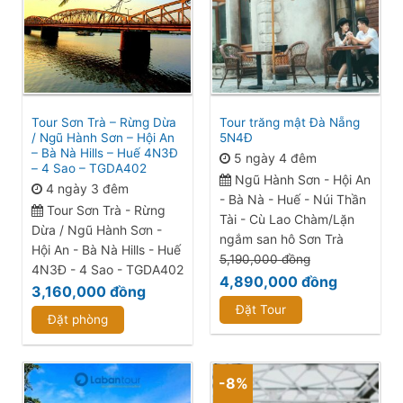
Tour Sơn Trà – Rừng Dừa
Tour trăng mật Đà Nẵng
/ Ngũ Hành Sơn – Hội An
5N4Đ
– Bà Nà Hills – Huế 4N3Đ
5 ngày 4 đêm
– 4 Sao – TGDA402
Ngũ Hành Sơn - Hội An
4 ngày 3 đêm
- Bà Nà - Huế - Núi Thần
Tour Sơn Trà - Rừng
Tài - Cù Lao Chàm/Lặn
Dừa / Ngũ Hành Sơn -
ngắm san hô Sơn Trà
Hội An - Bà Nà Hills - Huế
5,190,000
đồng
4N3Đ - 4 Sao - TGDA402
4,890,000
đồng
3,160,000
đồng
Đặt Tour
Đặt phòng
-8%