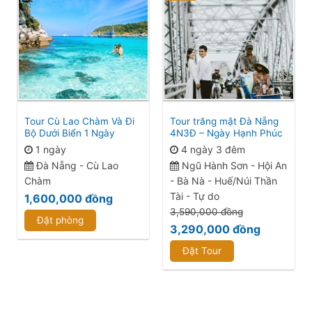
Tour Cù Lao Chàm Và Đi
Tour trăng mật Đà Nẵng
Bộ Dưới Biển 1 Ngày
4N3Đ – Ngày Hạnh Phúc
1 ngày
4 ngày 3 đêm
Đà Nẵng - Cù Lao
Ngũ Hành Sơn - Hội An
Chàm
- Bà Nà - Huế/Núi Thần
Tài - Tự do
1,600,000
đồng
3,590,000
đồng
Đặt phòng
3,290,000
đồng
Đặt Tour