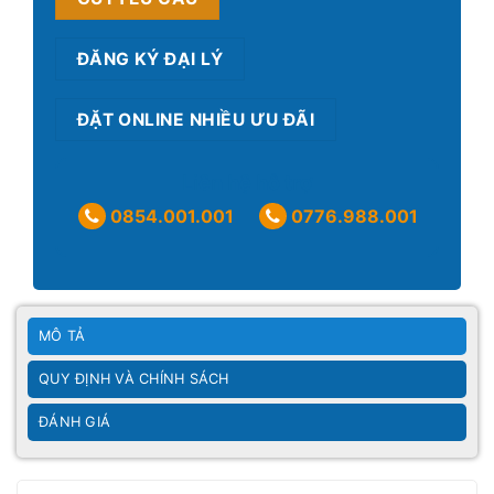
ĐĂNG KÝ ĐẠI LÝ
ĐẶT ONLINE NHIỀU ƯU ĐÃI
Liên hệ hỗ trợ
0854.001.001
0776.988.001
MÔ TẢ
QUY ĐỊNH VÀ CHÍNH SÁCH
ĐÁNH GIÁ