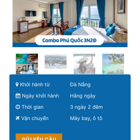
Khởi hành từ
Đà Nẵng
Ngày khởi hành
Hằng ngày
Thời gian
3 ngày 2 đêm
Vận chuyển
Máy bay, ô tô
Giá từ:
4.990.000 ₫
GỬI YÊU CẦU