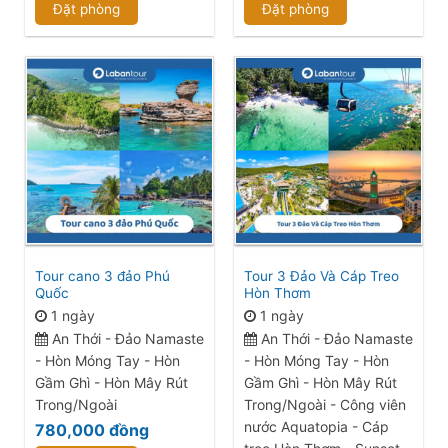
Đặt phòng
Đặt phòng
Tour cano 3 đảo Phú
Tour 3 Đảo Và Cáp Treo
Quốc
Hòn Thơm
1 ngày
1 ngày
An Thới - Đảo Namaste
An Thới - Đảo Namaste
- Hòn Móng Tay - Hòn
- Hòn Móng Tay - Hòn
Gầm Ghì - Hòn Mây Rút
Gầm Ghì - Hòn Mây Rút
Trong/Ngoài
Trong/Ngoài - Công viên
nước Aquatopia - Cáp
780,000
đồng