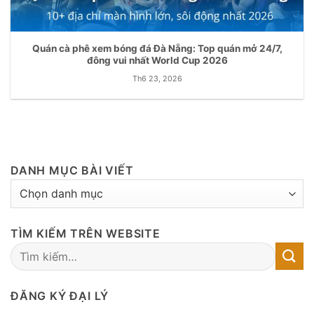
Quán cà phê xem bóng đá Đà Nẵng: Top quán mở 24/7,
đông vui nhất World Cup 2026
Th6 23, 2026
DANH MỤC BÀI VIẾT
DANH
MỤC
BÀI
TÌM KIẾM TRÊN WEBSITE
VIẾT
ĐĂNG KÝ ĐẠI LÝ