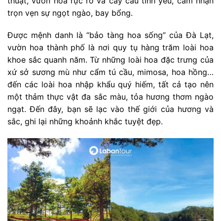
thuật, vườn hoa rực rỡ và cây cầu tình yêu, cảm nhận
trọn vẹn sự ngọt ngào, bay bổng.
Được mệnh danh là “bảo tàng hoa sống” của Đà Lạt,
vườn hoa thành phố là nơi quy tụ hàng trăm loài hoa
khoe sắc quanh năm. Từ những loài hoa đặc trưng của
xứ sở sương mù như cẩm tú cầu, mimosa, hoa hồng…
đến các loài hoa nhập khẩu quý hiếm, tất cả tạo nên
một thảm thực vật đa sắc màu, tỏa hương thơm ngào
ngạt. Đến đây, bạn sẽ lạc vào thế giới của hương và
sắc, ghi lại những khoảnh khắc tuyệt đẹp.