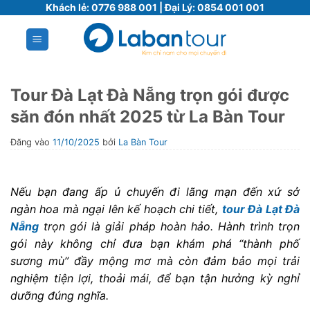
Bỏ
Khách lẻ:
0776 988 001
| Đại Lý:
0854 001 001
qua
nội
dung
Tour Đà Lạt Đà Nẵng trọn gói được
săn đón nhất 2025 từ La Bàn Tour
Đăng vào
11/10/2025
bởi
La Bàn Tour
Nếu bạn đang ấp ủ chuyến đi lãng mạn đến xứ sở
ngàn hoa mà ngại lên kế hoạch chi tiết,
tour Đà Lạt Đà
Nẵng
trọn gói là giải pháp hoàn hảo. Hành trình trọn
gói này không chỉ đưa bạn khám phá “thành phố
sương mù” đầy mộng mơ mà còn đảm bảo mọi trải
nghiệm tiện lợi, thoải mái, để bạn tận hưởng kỳ nghỉ
dưỡng đúng nghĩa.