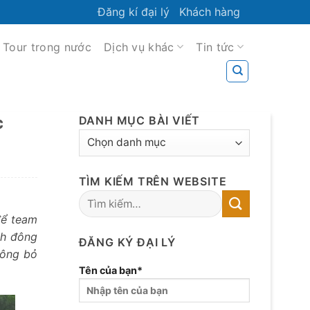
Đăng kí đại lý
Khách hàng
Tour trong nước
Dịch vụ khác
Tin tức
c
DANH MỤC BÀI VIẾT
DANH
MỤC
BÀI
TÌM KIẾM TRÊN WEBSITE
VIẾT
để team
ánh đông
ĐĂNG KÝ ĐẠI LÝ
hông bỏ
Tên của bạn*