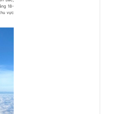
ảng 18-
khu vực