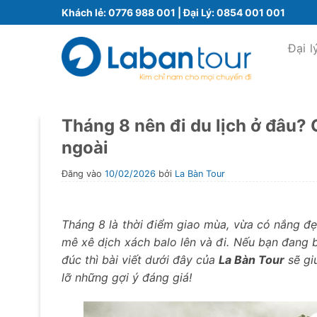
Bỏ
Khách lẻ:
0776 988 001
| Đại Lý:
0854 001 001
qua
nội
Đại l
dung
Tháng 8 nên đi du lịch ở đâu?
ngoài
Đăng vào
10/02/2026
bởi
La Bàn Tour
Tháng 8 là thời điểm giao mùa, vừa có nắng đẹ
mê xê dịch xách balo lên và đi. Nếu bạn đang
đúc thì bài viết dưới đây của
La Bàn Tour
sẽ gi
lỡ những gợi ý đáng giá!