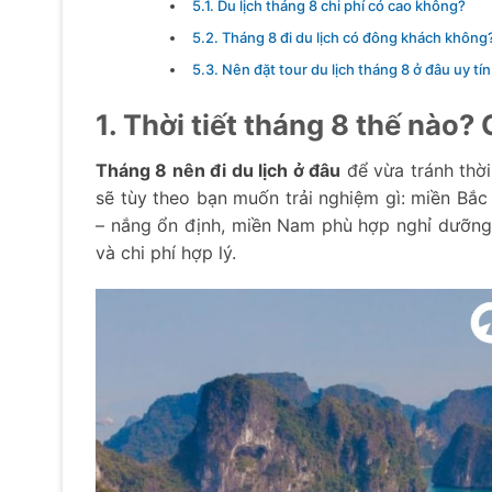
5.1. Du lịch tháng 8 chi phí có cao không?
5.2. Tháng 8 đi du lịch có đông khách không
5.3. Nên đặt tour du lịch tháng 8 ở đâu uy tín
1. Thời tiết tháng 8 thế nào?
Tháng 8 nên đi du lịch ở đâu
để vừa tránh thời
sẽ tùy theo bạn muốn trải nghiệm gì: miền Bắc
– nắng ổn định, miền Nam phù hợp nghỉ dưỡng
và chi phí hợp lý.