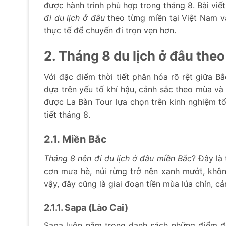
được hành trình phù hợp trong tháng 8. Bài viế
đi du lịch ở đâu
theo từng miền tại Việt Nam v
thực tế để chuyến đi trọn vẹn hơn.
2. Tháng 8 du lịch ở đâu the
Với đặc điểm thời tiết phân hóa rõ rệt giữa B
dựa trên yếu tố khí hậu, cảnh sắc theo mùa và
được La Bàn Tour lựa chọn trên kinh nghiệm t
tiết tháng 8.
2.1. Miền Bắc
Tháng 8 nên đi du lịch ở đâu miền Bắc
? Đây là
cơn mưa hè, núi rừng trở nên xanh mướt, khôn
vậy, đây cũng là giai đoạn tiền mùa lúa chín, 
2.1.1. Sapa (Lào Cai)
Sapa luôn nằm trong danh sách những điểm đ