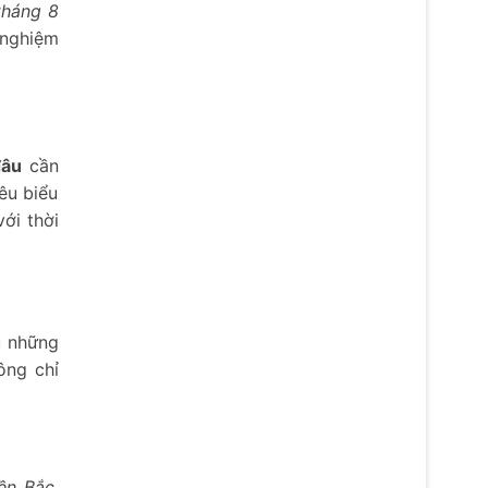
tháng 8
 nghiệm
đâu
cần
êu biểu
ới thời
u những
ông chỉ
iền Bắc
,