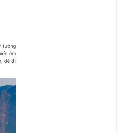
ý tưởng
biển êm
, dễ đi