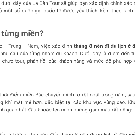
t dưới đây của La Bàn Tour sẽ giúp bạn xác định chính xác
à một số quốc gia quốc tế được yêu thích, kèm theo kinh
o từng miền?
ắc – Trung – Nam, việc xác định
tháng 8 nên đi du lịch ở 
 nhu cầu của từng nhóm du khách. Dưới đây là điểm đến ti
ổ chức tour, phản hồi của khách hàng và mức độ phù hợp v
 thời điểm miền Bắc chuyển mình rõ rệt nhất trong năm, sa
g khí mát mẻ hơn, đặc biệt tại các khu vực vùng cao. Kh
cảnh quan bắt đầu khoác lên mình những gam màu rất riêng:
ến lý tưởng khi nhắc đến
tháng 8 nên đi du lịch ở đâu m