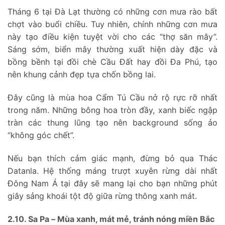
Tháng 6 tại Đà Lạt thường có những cơn mưa rào bất
chợt vào buổi chiều. Tuy nhiên, chính những cơn mưa
này tạo điều kiện tuyệt vời cho các “thợ săn mây”.
Sáng sớm, biển mây thường xuất hiện dày đặc và
bồng bềnh tại đồi chè Cầu Đất hay đồi Đa Phú, tạo
nên khung cảnh đẹp tựa chốn bồng lai.
Đây cũng là mùa hoa Cẩm Tú Cầu nở rộ rực rỡ nhất
trong năm. Những bông hoa tròn đầy, xanh biếc ngập
tràn các thung lũng tạo nên background sống ảo
“không góc chết”.
Nếu bạn thích cảm giác mạnh, đừng bỏ qua Thác
Datanla. Hệ thống máng trượt xuyên rừng dài nhất
Đông Nam Á tại đây sẽ mang lại cho bạn những phút
giây sảng khoái tột độ giữa rừng thông xanh mát.
2.10. Sa Pa – Mùa xanh, mát mẻ, tránh nóng miền Bắc