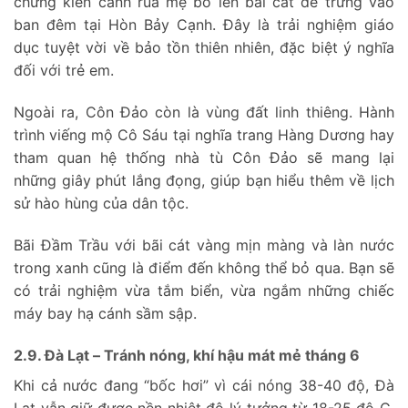
chứng kiến cảnh rùa mẹ bò lên bãi cát đẻ trứng vào
ban đêm tại Hòn Bảy Cạnh. Đây là trải nghiệm giáo
dục tuyệt vời về bảo tồn thiên nhiên, đặc biệt ý nghĩa
đối với trẻ em.
Ngoài ra, Côn Đảo còn là vùng đất linh thiêng. Hành
trình viếng mộ Cô Sáu tại nghĩa trang Hàng Dương hay
tham quan hệ thống nhà tù Côn Đảo sẽ mang lại
những giây phút lắng đọng, giúp bạn hiểu thêm về lịch
sử hào hùng của dân tộc.
Bãi Đầm Trầu với bãi cát vàng mịn màng và làn nước
trong xanh cũng là điểm đến không thể bỏ qua. Bạn sẽ
có trải nghiệm vừa tắm biển, vừa ngắm những chiếc
máy bay hạ cánh sầm sập.
2.9. Đà Lạt – Tránh nóng, khí hậu mát mẻ tháng 6
Khi cả nước đang “bốc hơi” vì cái nóng 38-40 độ, Đà
Lạt vẫn giữ được nền nhiệt độ lý tưởng từ 18-25 độ C.