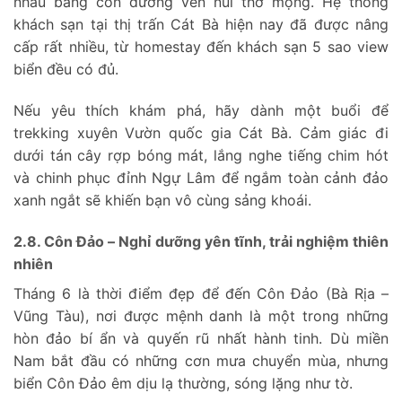
nhau bằng con đường ven núi thơ mộng. Hệ thống
khách sạn tại thị trấn Cát Bà hiện nay đã được nâng
cấp rất nhiều, từ homestay đến khách sạn 5 sao view
biển đều có đủ.
Nếu yêu thích khám phá, hãy dành một buổi để
trekking xuyên Vườn quốc gia Cát Bà. Cảm giác đi
dưới tán cây rợp bóng mát, lắng nghe tiếng chim hót
và chinh phục đỉnh Ngự Lâm để ngắm toàn cảnh đảo
xanh ngắt sẽ khiến bạn vô cùng sảng khoái.
2.8. Côn Đảo – Nghỉ dưỡng yên tĩnh, trải nghiệm thiên
nhiên
Tháng 6 là thời điểm đẹp để đến Côn Đảo (Bà Rịa –
Vũng Tàu), nơi được mệnh danh là một trong những
hòn đảo bí ẩn và quyến rũ nhất hành tinh. Dù miền
Nam bắt đầu có những cơn mưa chuyển mùa, nhưng
biển Côn Đảo êm dịu lạ thường, sóng lặng như tờ.