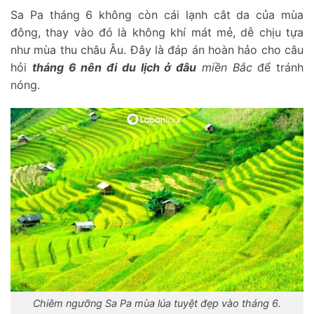
Sa Pa tháng 6 không còn cái lạnh cắt da của mùa
đông, thay vào đó là không khí mát mẻ, dễ chịu tựa
như mùa thu châu Âu. Đây là đáp án hoàn hảo cho câu
hỏi
tháng 6 nên đi du lịch ở đâu
miền Bắc
để tránh
nóng.
Chiêm ngưỡng Sa Pa mùa lúa tuyệt đẹp vào tháng 6.