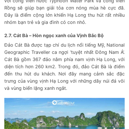
với công viên nước Typhoon Water Park và công viên
Rồng sẽ giúp bạn giải tỏa cơn nóng mùa hè cực đã.
Đây là điểm cộng lớn khiến Hạ Long thu hút rất nhiều
nhóm bạn trẻ và gia đình có con nhỏ.
2.7. Cát Bà – Hòn ngọc xanh của Vịnh Bắc Bộ
Đảo Cát Bà được tạp chí du lịch nổi tiếng Mỹ, National
Geographic Traveller ca ngợi ‘tuyệt nhất Đông Nam Á’.
Cát Bà gồm 367 đảo nằm phía nam vịnh Hạ Long, với
diện tích hơn 260 km2. Trong đó, đảo Cát Bà là điểm
đến thu hút du khách. Nơi đây mang cảnh sắc đặc
trưng của vùng vịnh Hạ Long với những dãy núi đá vôi
và vùng biển lặng xanh ngắt.