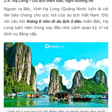
2.6. Hạ Long – Du lịch biển đảo, nghỉ dưỡng hè
Ngược ra Bắc, Vịnh Hạ Long (Quảng Ninh) luôn là cái
tên bảo chứng cho sức hút của du lịch Việt Nam. Đối
với câu hỏi
tháng 6 nên đi du lịch ở đâu
miền Bắc
, Hạ
Long luôn nằm trong top đầu nhờ cảnh quan kỳ vĩ và
dịch vụ đẳng cấp.
Vịnh Hạ Long lọt top 25 điểm đến có thiên nhiên đẹp nhất