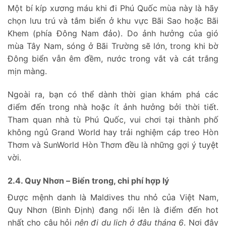
Một bí kíp xương máu khi đi Phú Quốc mùa này là hãy
chọn lưu trú và tắm biển ở khu vực Bãi Sao hoặc Bãi
Khem (phía Đông Nam đảo). Do ảnh hưởng của gió
mùa Tây Nam, sóng ở Bãi Trường sẽ lớn, trong khi bờ
Đông biển vẫn êm đềm, nước trong vắt và cát trắng
mịn màng.
Ngoài ra, bạn có thể dành thời gian khám phá các
điểm đến trong nhà hoặc ít ảnh hưởng bởi thời tiết.
Tham quan nhà tù Phú Quốc, vui chơi tại thành phố
không ngủ Grand World hay trải nghiệm cáp treo Hòn
Thơm và SunWorld Hòn Thơm đều là những gợi ý tuyệt
vời.
2.4. Quy Nhơn – Biển trong, chi phí hợp lý
Được mệnh danh là Maldives thu nhỏ của Việt Nam,
Quy Nhơn (Bình Định) đang nổi lên là điểm đến hot
nhất cho câu hỏi
nên đi du lịch ở đâu tháng 6
. Nơi đây