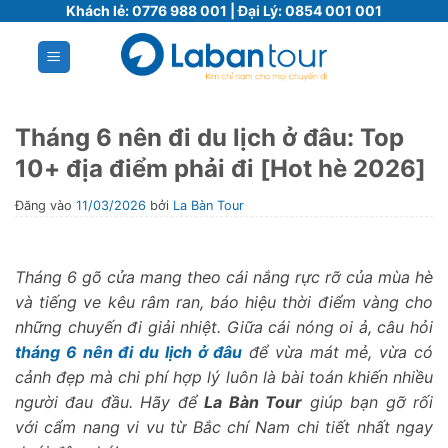
Bỏ
Khách lẻ:
0776 988 001
| Đại Lý:
0854 001 001
qua
nội
dung
Tháng 6 nên đi du lịch ở đâu: Top
10+ địa điểm phải đi [Hot hè 2026]
Đăng vào
11/03/2026
bởi
La Bàn Tour
Tháng 6 gõ cửa mang theo cái nắng rực rỡ của mùa hè
và tiếng ve kêu râm ran, báo hiệu thời điểm vàng cho
những chuyến đi giải nhiệt. Giữa cái nóng oi ả, câu hỏi
tháng 6 nên đi du lịch ở đâu
để vừa mát mẻ, vừa có
cảnh đẹp mà chi phí hợp lý luôn là bài toán khiến nhiều
người đau đầu. Hãy để
La Bàn Tour
giúp bạn gỡ rối
với cẩm nang vi vu từ Bắc chí Nam chi tiết nhất ngay