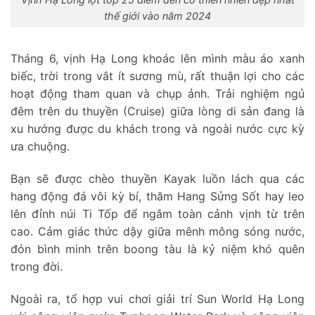
thế giới vào năm 2024
Tháng 6, vịnh Hạ Long khoác lên mình màu áo xanh
biếc, trời trong vắt ít sương mù, rất thuận lợi cho các
hoạt động tham quan và chụp ảnh. Trải nghiệm ngủ
đêm trên du thuyền (Cruise) giữa lòng di sản đang là
xu hướng được du khách trong và ngoài nước cực kỳ
ưa chuộng.
Bạn sẽ được chèo thuyền Kayak luồn lách qua các
hang động đá vôi kỳ bí, thăm Hang Sửng Sốt hay leo
lên đỉnh núi Ti Tốp để ngắm toàn cảnh vịnh từ trên
cao. Cảm giác thức dậy giữa mênh mông sóng nước,
đón bình minh trên boong tàu là kỷ niệm khó quên
trong đời.
Ngoài ra, tổ hợp vui chơi giải trí Sun World Hạ Long