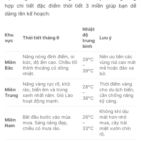
hợp chi tiết đặc điểm thời tiết 3 miền giúp bạn dễ
dàng lên kế hoạch:
Nhiệt
Khu
độ
Thời tiết tháng 6
Lưu ý
vực
trung
bình
Nắng nóng đỉnh điểm, oi
Nên ưu tiên các
29°C
Miền
bức, độ ẩm cao. Chiều tối
vùng núi cao mát
–
Bắc
thỉnh thoảng có dông
mẻ hoặc đảo xa
39°C
nhiệt.
bờ.
Nắng vàng rực rỡ, khô
Thời điểm vàng
28°C
Miền
ráo, biển êm và trong
cho du lịch biển,
–
Trung
xanh nhất năm. Gió Lào
cần chống nắng
38°C
hoạt động mạnh.
kỹ càng.
Không khí dịu
Bắt đầu bước vào mùa
26°C
mát hơn nhờ
Miền
mưa. Sáng nắng đẹp,
–
mưa, cây trái
Nam
chiều có mưa rào.
33°C
miệt vườn chín
rộ.