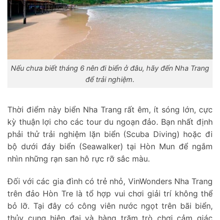
Nếu chưa biết
tháng 6 nên đi biển ở đâu
, hãy đến Nha Trang
để trải nghiệm.
Thời điểm này biển Nha Trang rất êm, ít sóng lớn, cực
kỳ thuận lợi cho các tour du ngoạn đảo. Bạn nhất định
phải thử trải nghiệm lặn biển (Scuba Diving) hoặc đi
bộ dưới đáy biển (Seawalker) tại Hòn Mun để ngắm
nhìn những rạn san hô rực rỡ sắc màu.
Đối với các gia đình có trẻ nhỏ, VinWonders Nha Trang
trên đảo Hòn Tre là tổ hợp vui chơi giải trí không thể
bỏ lỡ. Tại đây có công viên nước ngọt trên bãi biển,
thủy cung hiện đại và hàng trăm trò chơi cảm giác