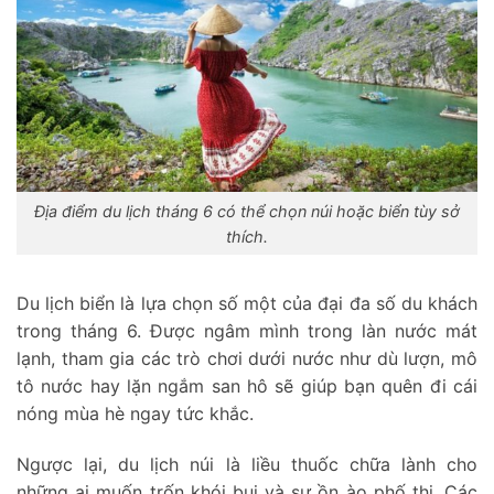
Địa điểm du lịch tháng 6 có thể chọn núi hoặc biển tùy sở
thích.
Du lịch biển là lựa chọn số một của đại đa số du khách
trong tháng 6. Được ngâm mình trong làn nước mát
lạnh, tham gia các trò chơi dưới nước như dù lượn, mô
tô nước hay lặn ngắm san hô sẽ giúp bạn quên đi cái
nóng mùa hè ngay tức khắc.
Ngược lại, du lịch núi là liều thuốc chữa lành cho
những ai muốn trốn khói bụi và sự ồn ào phố thị. Các