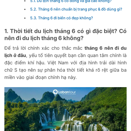
5.1. Du lịch tháng 6 có đông và giá cao không?
5.2. Tháng 6 nên chuẩn bị trang phục & đồ dùng gì?
5.3. Tháng 6 đi biển có đẹp không?
1. Thời tiết du lịch tháng 6 có gì đặc biệt? Có
nên đi du lịch tháng 6 không?
Để trả lời chính xác cho thắc mắc
tháng 6 nên đi du
lịch ở đâu
, yếu tố tiên quyết bạn cần quan tâm chính là
đặc điểm khí hậu. Việt Nam với địa hình trải dài hình
chữ S tạo nên sự phân hóa thời tiết khá rõ rệt giữa ba
miền vào giai đoạn chính hạ này.