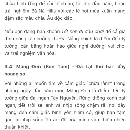
chùa Linh Ứng để cầu bình an, tài lộc đầu năm, hoặc
trải nghiệm Bà Nà Hills với các lễ hội mùa xuân mang
đậm sắc màu châu Âu độc đáo.
Nếu bạn đang băn khoăn
Tết nên đi đâu chơi
để cả gia
đình cùng tận hưởng thì Đà Nẵng chính là điểm đến lý
tưởng, cân bằng hoàn hảo giữa nghỉ dưỡng, vui chơi
và trải nghiệm văn hóa.
3.4. Măng Đen (Kon Tum) -“Đà Lạt thứ hai” đầy
hoang sơ
Với những ai muốn tìm về cảm giác “chữa lành” trong
những ngày đầu năm mới, Măng Đen là điểm đến lý
tưởng giữa đại ngàn Tây Nguyên. Rừng thông xanh bạt
ngàn, tiết trời se lạnh và nhịp sống chậm rãi nơi đây
mang đến cảm giác bình yên hiếm có, giúp bạn tạm
gác lại nhịp sống ồn ào để hòa mình vào thiên nhiên
thuần khiết.