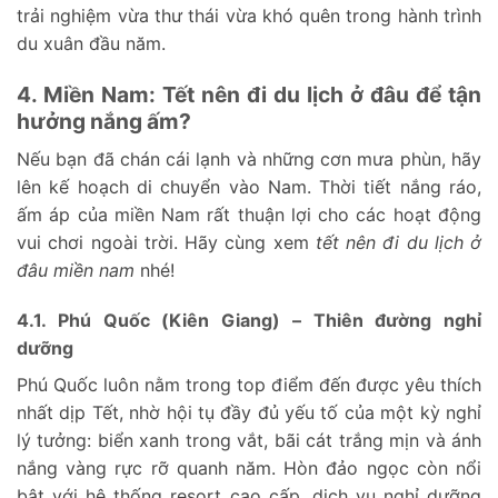
trải nghiệm vừa thư thái vừa khó quên trong hành trình
du xuân đầu năm.
4. Miền Nam: Tết nên đi du lịch ở đâu để tận
hưởng nắng ấm?
Nếu bạn đã chán cái lạnh và những cơn mưa phùn, hãy
lên kế hoạch di chuyển vào Nam. Thời tiết nắng ráo,
ấm áp của miền Nam rất thuận lợi cho các hoạt động
vui chơi ngoài trời. Hãy cùng xem
tết nên đi du lịch ở
đâu miền nam
nhé!
4.1. Phú Quốc (Kiên Giang) – Thiên đường nghỉ
dưỡng
Phú Quốc luôn nằm trong top điểm đến được yêu thích
nhất dịp Tết, nhờ hội tụ đầy đủ yếu tố của một kỳ nghỉ
lý tưởng: biển xanh trong vắt, bãi cát trắng mịn và ánh
nắng vàng rực rỡ quanh năm. Hòn đảo ngọc còn nổi
bật với hệ thống resort cao cấp, dịch vụ nghỉ dưỡng