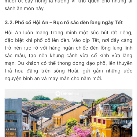
muối ớt cay nồng là hương vị khó quên cho những ai
sành ăn món này.
3.2. Phố cổ Hội An – Rực rỡ sắc đèn lồng ngày Tết
Hội An luôn mang trong mình một sức hút rất riêng,
đặc biệt khi phố cổ lên đèn. Vào dịp Tết, nơi đây càng
trở nên rực rỡ với hàng ngàn chiếc đèn lồng lung linh
sắc màu, tạo nên khung cảnh vừa cổ kính vừa lãng
mạn. Du khách có thể thong dong dạo phố, lên thuyền
thả hoa đăng trên sông Hoài, gửi gắm những ước
nguyện bình an và may mắn cho năm mới.