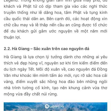
Legend. Trong không gian tâm linh giữa mây phủ, du
khách và Phật tử có dịp tham gia vào các nghi thức
truyền thống như lễ dâng hoa, tắm Phật và tụng kinh
cầu quốc thái dân an. Bên cạnh đó, các hoạt động xin
chữ cầu may và lễ thắp nến cầu an cũng được tổ chức
để du khách gửi gắm ước nguyện về một năm mới
thuận lợi.
2.2. Hà Giang – Sắc xuân trên cao nguyên đá
Hà Giang là lựa chọn lý tưởng dành cho những ai yêu
thích vẻ đẹp hùng vĩ, nguyên sơ khi tìm kiếm điểm đến
du lịch ngày Tết. Mỗi độ xuân về, cao nguyên đá Đồng
Văn như khoác lên mình tấm áo mới, rực rỡ sắc hoa cải
vàng, điểm xuyết sắc hồng hoa đào bên những ngôi
nhà trình tường cổ kính, tạo nên khung cảnh vừa thơ
mộng vừa đầy chất núi rừng.