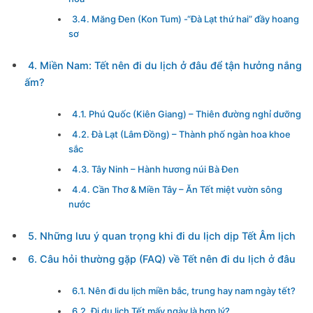
3.4. Măng Đen (Kon Tum) -“Đà Lạt thứ hai” đầy hoang
sơ
4. Miền Nam: Tết nên đi du lịch ở đâu để tận hưởng nắng
ấm?
4.1. Phú Quốc (Kiên Giang) – Thiên đường nghỉ dưỡng
4.2. Đà Lạt (Lâm Đồng) – Thành phố ngàn hoa khoe
sắc
4.3. Tây Ninh – Hành hương núi Bà Đen
4.4. Cần Thơ & Miền Tây – Ăn Tết miệt vườn sông
nước
5. Những lưu ý quan trọng khi đi du lịch dịp Tết Âm lịch
6. Câu hỏi thường gặp (FAQ) về Tết nên đi du lịch ở đâu
6.1. Nên đi du lịch miền bắc, trung hay nam ngày tết?
6.2. Đi du lịch Tết mấy ngày là hợp lý?