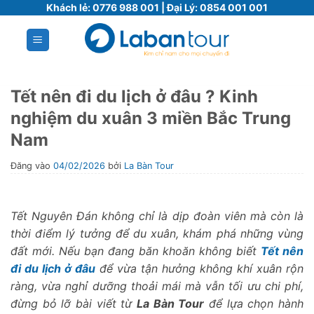
Bỏ
Khách lẻ:
0776 988 001
| Đại Lý:
0854 001 001
qua
nội
dung
Tết nên đi du lịch ở đâu ? Kinh
nghiệm du xuân 3 miền Bắc Trung
Nam
Đăng vào
04/02/2026
bởi
La Bàn Tour
Tết Nguyên Đán không chỉ là dịp đoàn viên mà còn là
thời điểm lý tưởng để du xuân, khám phá những vùng
đất mới. Nếu bạn đang băn khoăn không biết
Tết nên
đi du lịch ở đâu
để vừa tận hưởng không khí xuân rộn
ràng, vừa nghỉ dưỡng thoải mái mà vẫn tối ưu chi phí,
đừng bỏ lỡ bài viết từ
La Bàn Tour
để lựa chọn hành