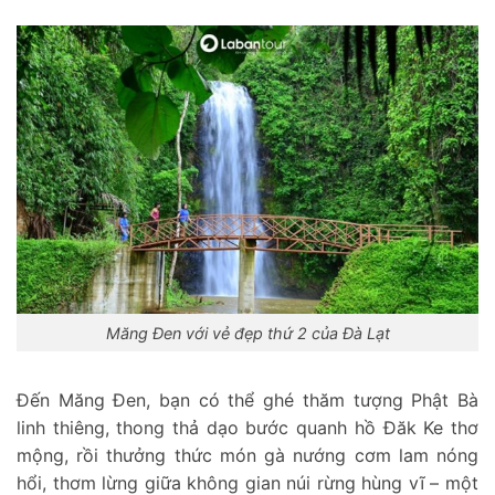
Măng Đen với vẻ đẹp thứ 2 của Đà Lạt
Đến Măng Đen, bạn có thể ghé thăm tượng Phật Bà
linh thiêng, thong thả dạo bước quanh hồ Đăk Ke thơ
mộng, rồi thưởng thức món gà nướng cơm lam nóng
hổi, thơm lừng giữa không gian núi rừng hùng vĩ – một