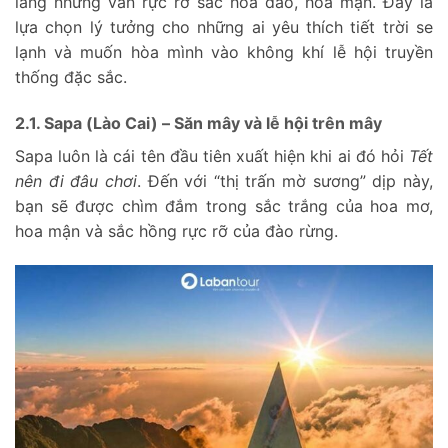
lắng nhưng vẫn rực rỡ sắc hoa đào, hoa mận. Đây là
lựa chọn lý tưởng cho những ai yêu thích tiết trời se
lạnh và muốn hòa mình vào không khí lễ hội truyền
thống đặc sắc.
2.1. Sapa (Lào Cai) – Săn mây và lễ hội trên mây
Sapa luôn là cái tên đầu tiên xuất hiện khi ai đó hỏi
Tết
nên đi đâu chơi
. Đến với “thị trấn mờ sương” dịp này,
bạn sẽ được chìm đắm trong sắc trắng của hoa mơ,
hoa mận và sắc hồng rực rỡ của đào rừng.