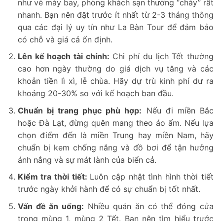
như vé máy bay, phòng khách sạn thường “cháy” rất
nhanh. Bạn nên đặt trước ít nhất từ 2-3 tháng thông
qua các đại lý uy tín như La Bàn Tour để đảm bảo
có chỗ và giá cả ổn định.
Lên kế hoạch tài chính:
Chi phí du lịch Tết thường
cao hơn ngày thường do giá dịch vụ tăng và các
khoản tiền lì xì, lễ chùa. Hãy dự trù kinh phí dư ra
khoảng 20-30% so với kế hoạch ban đầu.
Chuẩn bị trang phục phù hợp:
Nếu đi miền Bắc
hoặc Đà Lạt, đừng quên mang theo áo ấm. Nếu lựa
chọn điểm đến là miền Trung hay miền Nam, hãy
chuẩn bị kem chống nắng và đồ bơi để tận hưởng
ánh nắng và sự mát lành của biển cả.
Kiểm tra thời tiết:
Luôn cập nhật tình hình thời tiết
trước ngày khởi hành để có sự chuẩn bị tốt nhất.
Vấn đề ăn uống:
Nhiều quán ăn có thể đóng cửa
trong mùng 1, mùng 2 Tết. Bạn nên tìm hiểu trước