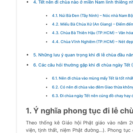
4. Tết nên đi chùa nào ở miền Nam linh thiêng n
4.1. Núi Bà Đen (Tây Ninh) – Nóc nhà Nam B
4.2. Miếu Bà Chúa Xứ (An Giang) – Điểm đến
4.3. Chùa Bà Thiên Hậu (TP.HCM) – Văn hóa
4.4. Chùa Vĩnh Nghiêm (TP.HCM) – Nét đẹp 
5. Những lưu ý quan trọng khi đi lễ chùa đầu nă
6. Các câu hỏi thường gặp khi đi chùa ngày Tết 
6.1. Nên đi chùa vào mùng mấy Tết là tốt nhấ
6.2. Có nên đi chùa vào đêm Giao thừa khôn
6.3. Đi chùa ngày Tết nên cúng đồ chay hay
1. Ý nghĩa phong tục đi lễ ch
Theo thống kê Giáo hội Phật giáo vào năm 20
viện, tịnh thất, niệm Phật đường…). Phong tục