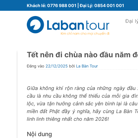
Bỏ
Khách lẻ:
0776 988 001
| Đại Lý:
0854 001 001
qua
nội
Đại l
dung
Tết nên đi chùa nào đầu năm để
Đăng vào
22/12/2025
bởi
La Bàn Tour
Giữa không khí rộn ràng của những ngày đầu 
cầu là nhu cầu không thể thiếu của mỗi gia đìn
lộc, vừa tận hưởng cảnh sắc yên bình lại là câ
miền đất Phật đầy ý nghĩa, hãy cùng La Bàn 
linh linh thiêng nhất cho năm 2026!
Nội dung