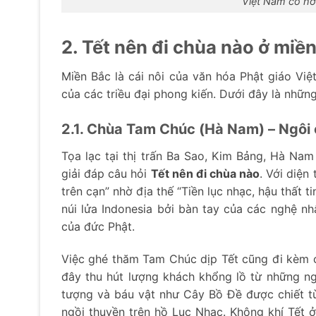
Việt Nam có hơ
2. Tết nên đi chùa nào ở miề
Miền Bắc là cái nôi của văn hóa Phật giáo Vi
của các triều đại phong kiến. Dưới đây là nhữn
2.1. Chùa Tam Chúc (Hà Nam) – Ngôi c
Tọa lạc tại thị trấn Ba Sao, Kim Bảng, Hà Nam 
giải đáp câu hỏi
Tết nên đi chùa nào
. Với diện
trên cạn” nhờ địa thế “Tiền lục nhạc, hậu thất
núi lửa Indonesia bởi bàn tay của các nghệ nhâ
của đức Phật.
Việc ghé thăm Tam Chúc dịp Tết cũng đi kèm 
đây thu hút lượng khách khổng lồ từ những n
tượng và báu vật như Cây Bồ Đề được chiết t
ngồi thuyền trên hồ Lục Nhạc. Không khí Tết ở