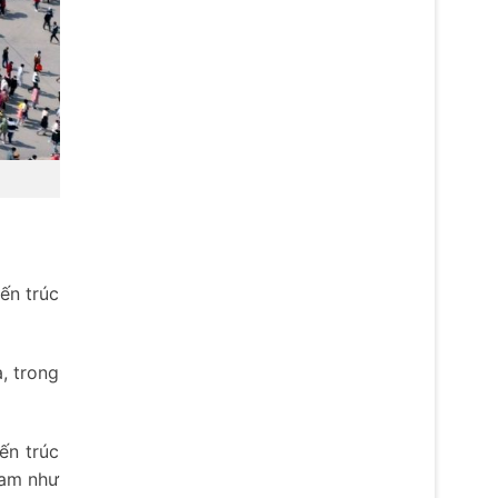
iến trúc
, trong
ến trúc
Nam như