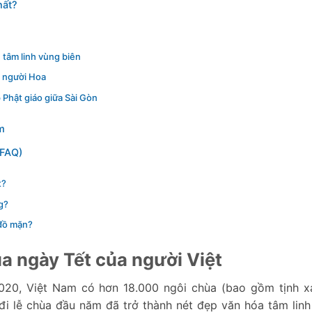
hất?
ộ
 tâm linh vùng biên
 người Hoa
Phật giáo giữa Sài Gòn
m
(FAQ)
t?
g?
 đồ mặn?
ùa ngày Tết của người Việt
20, Việt Nam có hơn 18.000 ngôi chùa (bao gồm tịnh xá
 đi lễ chùa đầu năm đã trở thành nét đẹp văn hóa tâm linh