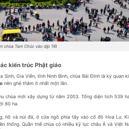
m chùa Tam Chúc vào dịp Tết
tác kiến trúc Phật giáo
Sinh, Gia Viễn, tỉnh Ninh Bình, chùa Bái Đính là kỳ quan k
ào
nên ghé thăm ít nhất một lần.
hu chùa mới xây dựng từ năm 2003. Tổng diện tích 539 ha
ới 80 ha.
g, hồ và núi đá, ở cửa ngõ phía tây vào cố đô Hoa Lư. Ki
n thống. Quần thể chùa có nhiều kỷ lục châu Á và Việt 