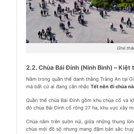
Ghé thă
2.2. Chùa Bái Đính (Ninh Bình) – Kiệt 
Nằm trong quần thể danh thắng Tràng An tại Gia 
mà bất cứ ai đang cân nhắc
Tết nên đi chùa n
Quần thể chùa Bái Đính gồm khu chùa cổ và k
đó chùa Bái Đính cổ rộng 27 ha, khu vực xây m
Chùa nằm trên sườn núi, giữa những thung lũn
chùa mới đồ sộ nhưng mang đậm bản sắc truyề