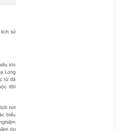
lịch sử
iếu khi
Hạ Long
c từ đá
uộc đời
bởi nơi
ác biểu
 nghiệm
iềm tin