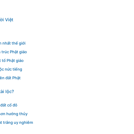
ời Việt
 nhất thế giới
n trúc Phật giáo
 tổ Phật giáo
lộc nức tiếng
ền đất Phật
ài lộc?
 đất cố đô
 sơn hướng thủy
t trắng uy nghiêm