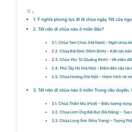
1. Ý nghĩa phong tục đi lễ chùa ngày Tết của ngư
2. Tết nên đi chùa nào ở miền Bắc?
2.1. Chùa Tam Chúc (Hà Nam) – Ngôi chùa lớn
2.2. Chùa Bái Đính (Ninh Bình) – Kiệt tác kiế
2.3. Chùa Yên Tử (Quảng Ninh) – Về miền đất
2.4. Phủ Tây Hồ (Hà Nội) – Điểm đến cầu tài 
2.5. Chùa Hương (Hà Nội) – Hành trình về mi
3. Tết nên đi chùa nào ở miền Trung cầu duyên, t
3.1. Chùa Thiên Mụ (Huế) – Biểu tượng vùng
3.2. Chùa Linh Ứng Bãi Bụt (Đà Nẵng) – Tựa
3.3. Chùa Long Sơn (Nha Trang) – Tượng Phậ