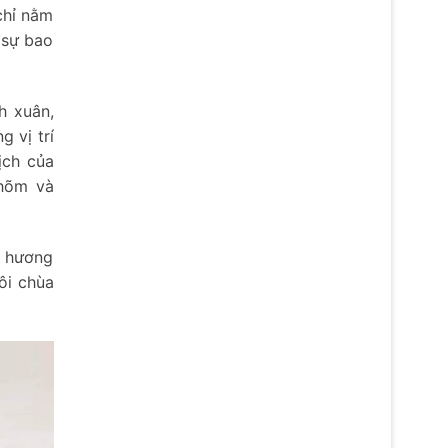
chỉ nằm
 sự bao
h xuân,
 vị trí
ịch của
nhõm và
h hương
ôi chùa