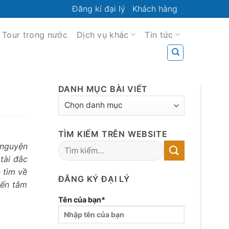
Đăng kí đại lý
Khách hàng
Tour trong nước
Dịch vụ khác
Tin tức
DANH MỤC BÀI VIẾT
DANH
MỤC
BÀI
TÌM KIẾM TRÊN WEBSITE
VIẾT
 nguyện
tài đắc
 tìm về
ĐĂNG KÝ ĐẠI LÝ
đến tâm
Tên của bạn*