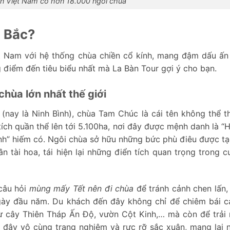
n Việt Nam có hơn 18.000 ngôi chùa
n Bắc?
ệt Nam với hệ thống chùa chiền cổ kính, mang đậm dấu ấn 
g điểm đến tiêu biểu nhất mà La Bàn Tour gợi ý cho bạn.
hùa lớn nhất thế giới
(nay là Ninh Bình), chùa Tam Chúc là cái tên không thể th
 tích quần thể lên tới 5.100ha, nơi đây được mệnh danh là “
 tinh” hiếm có. Ngôi chùa sở hữu những bức phù điêu được tạ
n tài hoa, tái hiện lại những điển tích quan trọng trong c
câu hỏi
mùng mấy Tết nên đi chùa
để tránh cảnh chen lấn, 
gày đầu năm. Du khách đến đây không chỉ để chiêm bái c
ừ cây Thiên Tháp Ấn Độ, vườn Cột Kinh,… mà còn để trải
 đây vô cùng trang nghiêm và rực rỡ sắc xuân, mang lại n