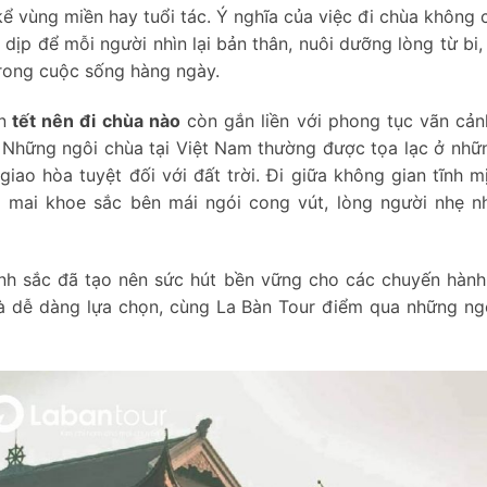
kể vùng miền hay tuổi tác. Ý nghĩa của việc đi chùa không 
 dịp để mỗi người nhìn lại bản thân, nuôi dưỡng lòng từ bi,
trong cuộc sống hàng ngày.
n
tết nên đi chùa nào
còn gắn liền với phong tục vãn cản
 Những ngôi chùa tại Việt Nam thường được tọa lạc ở những
giao hòa tuyệt đối với đất trời. Đi giữa không gian tĩnh m
 mai khoe sắc bên mái ngói cong vút, lòng người nhẹ 
ảnh sắc đã tạo nên sức hút bền vững cho các chuyến hàn
và dễ dàng lựa chọn, cùng La Bàn Tour điểm qua những ng