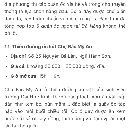
địa phương thì các quán ốc vỉa hè và trong chợ truyền
thống là lựa chọn hàng đầu. Ốc ở đây được chế biến
đậm đà, cay thơm chuẩn vị miền Trung. La Bàn Tour đã
tổng hợp top 5
quán ốc ngon tại Đà Nẵng
không thể
bỏ lỡ.
1.1. Thiên đường ốc hút Chợ Bắc Mỹ An
Địa chỉ
: Số 25 Nguyễn Bá Lân, Ngũ Hành Sơn.
Giá cả
: khoảng 20.000 – 35.000 đồng/ đĩa.
Giờ mở cửa
: 15h – 19h.
Chợ Bắc Mỹ An là thiên đường ăn vặt của sinh viên
trường Đại Học Kinh Tế với hàng loạt món ăn vặt hấp
dẫn như kem bơ, bún mắm,… đặc biệt là quầy ốc tấp
nập vào mỗi buổi chiều tối. Ốc ở đây được ăn kèm
nước sốt sả ớt cay nồng, thơm lừng và đậm vị, ăn một
lần là khó quên.