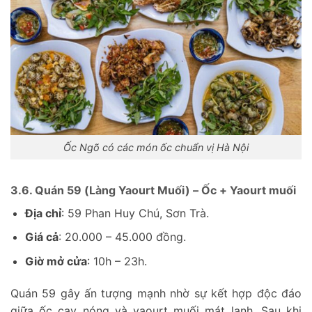
Ốc Ngõ có các món ốc chuẩn vị Hà Nội
3.6. Quán 59 (Làng Yaourt Muối) – Ốc + Yaourt muối
Địa chỉ
: 59 Phan Huy Chú, Sơn Trà.
Giá cả
: 20.000 – 45.000 đồng.
Giờ mở cửa
: 10h – 23h.
Quán 59 gây ấn tượng mạnh nhờ sự kết hợp độc đáo
giữa ốc cay nóng và yaourt muối mát lạnh. Sau khi