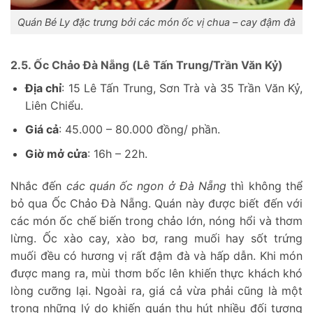
Quán Bé Ly đặc trưng bởi các món ốc vị chua – cay đậm đà
2.5. Ốc Chảo Đà Nẵng (Lê Tấn Trung/Trần Văn Kỷ)
Địa chỉ
: 15 Lê Tấn Trung, Sơn Trà và 35 Trần Văn Kỷ,
Liên Chiểu.
Giá cả
: 45.000 – 80.000 đồng/ phần.
Giờ mở cửa
: 16h – 22h.
Nhắc đến
các quán ốc ngon ở Đà Nẵng
thì không thể
bỏ qua Ốc Chảo Đà Nẵng. Quán này được biết đến với
các món ốc chế biến trong chảo lớn, nóng hổi và thơm
lừng. Ốc xào cay, xào bơ, rang muối hay sốt trứng
muối đều có hương vị rất đậm đà và hấp dẫn. Khi món
được mang ra, mùi thơm bốc lên khiến thực khách khó
lòng cưỡng lại. Ngoài ra, giá cả vừa phải cũng là một
trong những lý do khiến quán thu hút nhiều đối tượng