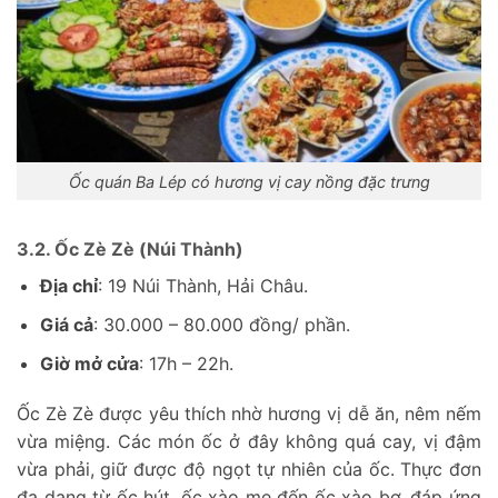
Ốc quán Ba Lép có hương vị cay nồng đặc trưng
3.2. Ốc Zè Zè (Núi Thành)
Địa chỉ
: 19 Núi Thành, Hải Châu.
Giá cả
: 30.000 – 80.000 đồng/ phần.
Giờ mở cửa
: 17h – 22h.
Ốc Zè Zè được yêu thích nhờ hương vị dễ ăn, nêm nếm
vừa miệng. Các món ốc ở đây không quá cay, vị đậm
vừa phải, giữ được độ ngọt tự nhiên của ốc. Thực đơn
đa dạng từ ốc hút, ốc xào me đến ốc xào bơ, đáp ứng