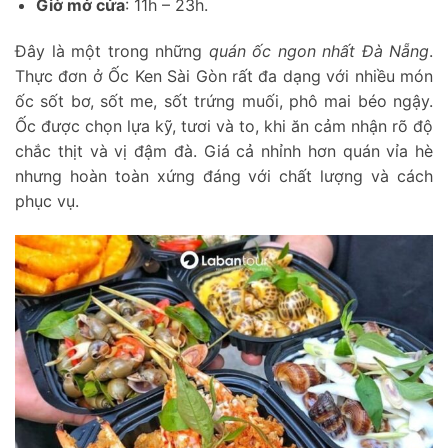
Giờ mở cửa
: 11h – 23h.
Đây là một trong những
quán ốc ngon nhất Đà Nẵng
.
Thực đơn ở Ốc Ken Sài Gòn rất đa dạng với nhiều món
ốc sốt bơ, sốt me, sốt trứng muối, phô mai béo ngậy.
Ốc được chọn lựa kỹ, tươi và to, khi ăn cảm nhận rõ độ
chắc thịt và vị đậm đà. Giá cả nhỉnh hơn quán vỉa hè
nhưng hoàn toàn xứng đáng với chất lượng và cách
phục vụ.