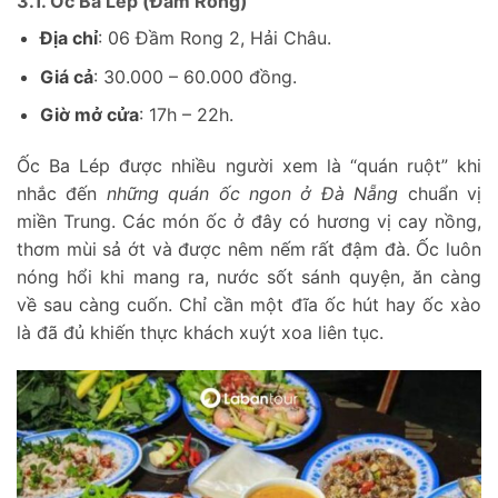
3.1. Ốc Ba Lép (Đầm Rong)
Địa chỉ
: 06 Đầm Rong 2, Hải Châu.
Giá cả
: 30.000 – 60.000 đồng.
Giờ mở cửa
: 17h – 22h.
Ốc Ba Lép được nhiều người xem là “quán ruột” khi
nhắc đến
những quán ốc ngon ở Đà Nẵng
chuẩn vị
miền Trung. Các món ốc ở đây có hương vị cay nồng,
thơm mùi sả ớt và được nêm nếm rất đậm đà. Ốc luôn
nóng hổi khi mang ra, nước sốt sánh quyện, ăn càng
về sau càng cuốn. Chỉ cần một đĩa ốc hút hay ốc xào
là đã đủ khiến thực khách xuýt xoa liên tục.