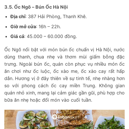
3.5. Ốc Ngõ – Bún Ốc Hà Nội
Địa chỉ
: 387 Hải Phòng, Thanh Khê.
Giờ mở cửa
: 16h – 22h.
Giá cả
: 45.000 – 60.000 đồng.
Ốc Ngõ nổi bật với món bún ốc chuẩn vị Hà Nội, nước
dùng thanh, chua nhẹ và thơm mùi giấm bỗng đặc
trưng. Ngoài bún ốc, quán còn phục vụ nhiều món ốc
ăn chơi như ốc luộc, ốc xào me, ốc xào cay rất hấp
dẫn. Hương vị ở đây thiên về sự tinh tế, nhẹ nhàng hơn
so với phong cách ốc cay miền Trung. Không gian
quán nhỏ xinh, mang lại cảm giác gần gũi, phù hợp cho
bữa ăn nhẹ hoặc đổi món vào cuối tuần.