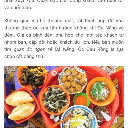
phải xuýt xoa. Quán đặc biệt đông khách vào buổi tối
và cuối tuần.
Không gian vỉa hè thoáng mát, rất thích hợp để vừa
thưởng thức ốc vừa tận hưởng không khí Đà Nẵng về
đêm. Giá cả bình dân, phù hợp cho mọi tệp khách từ
nhóm bạn, cặp đôi hoặc khách du lịch. Nếu bạn muốn
tìm
quán ốc ngon rẻ Đà Nẵng
, Ốc Cầu Rồng là lựa
chọn rất đáng thử.