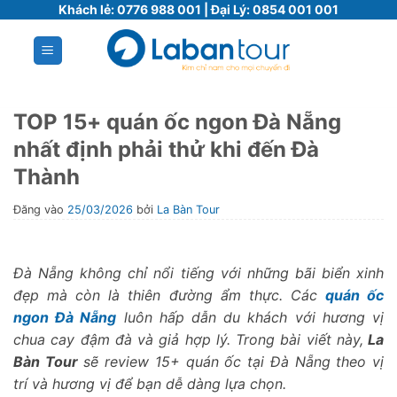
Bỏ
Khách lẻ:
0776 988 001
| Đại Lý:
0854 001 001
qua
nội
dung
TOP 15+ quán ốc ngon Đà Nẵng
nhất định phải thử khi đến Đà
Thành
Đăng vào
25/03/2026
bởi
La Bàn Tour
Đà Nẵng không chỉ nổi tiếng với những bãi biển xinh
đẹp mà còn là thiên đường ẩm thực. Các
quán ốc
ngon Đà Nẵng
luôn hấp dẫn du khách với hương vị
chua cay đậm đà và giả hợp lý. Trong bài viết này,
La
Bàn Tour
sẽ review 15+ quán ốc tại Đà Nẵng theo vị
trí và hương vị để bạn dễ dàng lựa chọn.