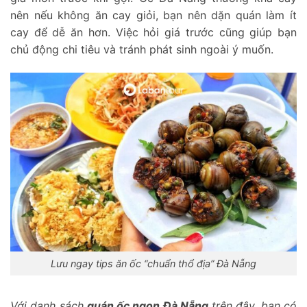
nên nếu không ăn cay giỏi, bạn nên dặn quán làm ít
cay để dễ ăn hơn. Việc hỏi giá trước cũng giúp bạn
chủ động chi tiêu và tránh phát sinh ngoài ý muốn.
Lưu ngay tips ăn ốc “chuẩn thổ địa” Đà Nẵng
Với danh sách
quán ốc ngon Đà Nẵng
trên đây, bạn có