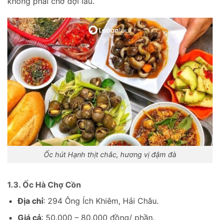
không phải chờ đợi lâu.
Ốc hút Hạnh thịt chắc, hương vị đậm đà
1.3. Ốc Hà Chợ Cồn
Địa chỉ
: 294 Ông Ích Khiêm, Hải Châu.
Giá cả
: 50.000 – 80.000 đồng/ phần.