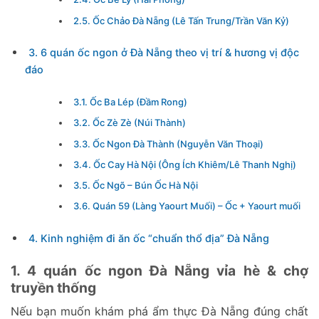
2.5. Ốc Chảo Đà Nẵng (Lê Tấn Trung/Trần Văn Kỷ)
3. 6 quán ốc ngon ở Đà Nẵng theo vị trí & hương vị độc
đáo
3.1. Ốc Ba Lép (Đầm Rong)
3.2. Ốc Zè Zè (Núi Thành)
3.3. Ốc Ngon Đà Thành (Nguyễn Văn Thoại)
3.4. Ốc Cay Hà Nội (Ông Ích Khiêm/Lê Thanh Nghị)
3.5. Ốc Ngõ – Bún Ốc Hà Nội
3.6. Quán 59 (Làng Yaourt Muối) – Ốc + Yaourt muối
4. Kinh nghiệm đi ăn ốc “chuẩn thổ địa” Đà Nẵng
1. 4 quán ốc ngon Đà Nẵng vỉa hè & chợ
truyền thống
Nếu bạn muốn khám phá ẩm thực Đà Nẵng đúng chất