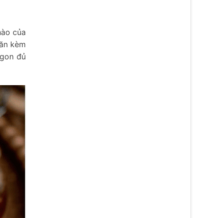
hào của
 ăn kèm
ngon đủ