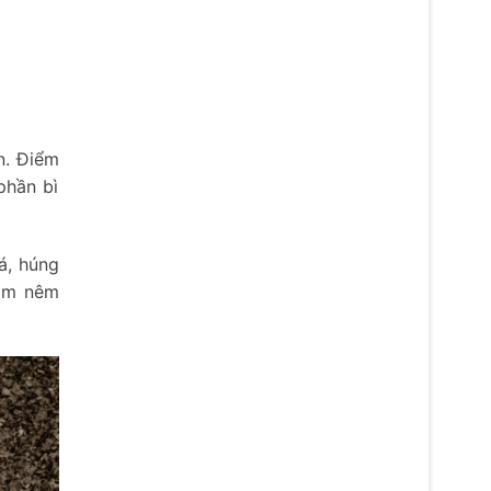
n. Điểm
phần bì
cá, húng
mắm nêm