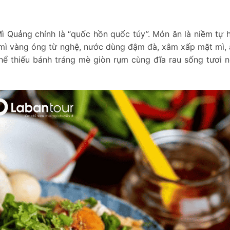
 Quảng chính là “quốc hồn quốc túy”. Món ăn là niềm tự 
i mì vàng óng từ nghệ, nước dùng đậm đà, xâm xấp mặt mì,
 thể thiếu bánh tráng mè giòn rụm cùng đĩa rau sống tươi 