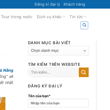
Đăng kí đại lý
Khách hàng
Tour trong nước
Dịch vụ khác
Tin tức
DANH MỤC BÀI VIẾT
DANH
MỤC
BÀI
TÌM KIẾM TRÊN WEBSITE
VIẾT
à Nẵng
ống” sẽ
ết nhất
ĐĂNG KÝ ĐẠI LÝ
Tên của bạn*