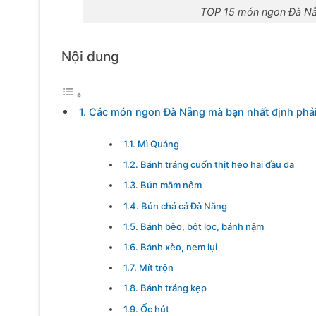
TOP 15 món ngon Đà Nẵn
Nội dung
1. Các món ngon Đà Nẵng mà bạn nhất định phải
1.1. Mì Quảng
1.2. Bánh tráng cuốn thịt heo hai đầu da
1.3. Bún mắm nêm
1.4. Bún chả cá Đà Nẵng
1.5. Bánh bèo, bột lọc, bánh nậm
1.6. Bánh xèo, nem lụi
1.7. Mít trộn
1.8. Bánh tráng kẹp
1.9. Ốc hút