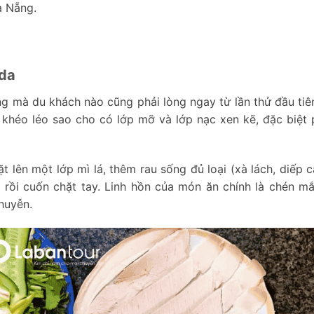
à Nẵng.
 da
 mà du khách nào cũng phải lòng ngay từ lần thử đầu tiê
 khéo léo sao cho có lớp mỡ và lớp nạc xen kẽ, đặc biệt 
t lên một lớp mì lá, thêm rau sống đủ loại (xà lách, diếp 
lên rồi cuốn chặt tay. Linh hồn của món ăn chính là chén 
huyễn.