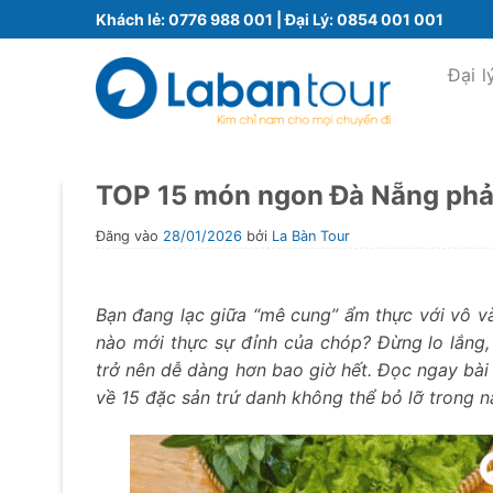
Bỏ
Khách lẻ:
0776 988 001
| Đại Lý:
0854 001 001
qua
nội
Đại l
dung
TOP 15 món ngon Đà Nẵng phải 
Đăng vào
28/01/2026
bởi
La Bàn Tour
Bạn đang lạc giữa “mê cung” ẩm thực với vô v
nào mới thực sự đỉnh của chóp? Đừng lo lắng,
trở nên dễ dàng hơn bao giờ hết. Đọc ngay bài 
về 15 đặc sản trứ danh không thể bỏ lỡ trong 