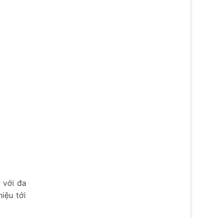
 với đa
iệu tới