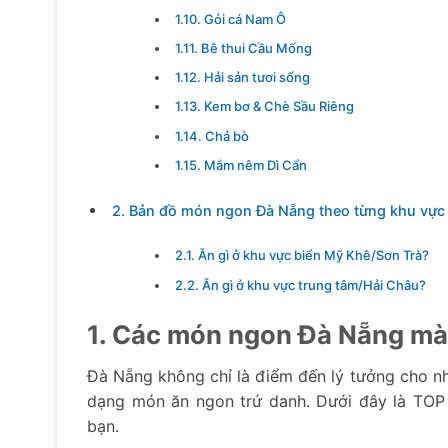
1.10. Gỏi cá Nam Ô
1.11. Bê thui Cầu Mống
1.12. Hải sản tươi sống
1.13. Kem bơ & Chè Sầu Riêng
1.14. Chả bò
1.15. Mắm nêm Dì Cẩn
2. Bản đồ món ngon Đà Nẵng theo từng khu vực
2.1. Ăn gì ở khu vực biển Mỹ Khê/Sơn Trà?
2.2. Ăn gì ở khu vực trung tâm/Hải Châu?
1. Các món ngon Đà Nẵng mà 
Đà Nẵng không chỉ là điểm đến lý tưởng cho n
dạng món ăn ngon trứ danh. Dưới đây là TOP
bạn.