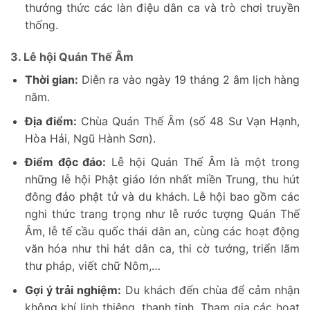
thưởng thức các làn điệu dân ca và trò chơi truyền
thống.
3. Lễ hội Quán Thế Âm
Thời gian:
Diễn ra vào ngày 19 tháng 2 âm lịch hàng
năm.
Địa điểm:
Chùa Quán Thế Âm (số 48 Sư Vạn Hạnh,
Hòa Hải, Ngũ Hành Sơn).
Điểm độc đáo:
Lễ hội Quán Thế Âm là một trong
những lễ hội Phật giáo lớn nhất miền Trung, thu hút
đông đảo phật tử và du khách. Lễ hội bao gồm các
nghi thức trang trọng như lễ rước tượng Quán Thế
Âm, lễ tế cầu quốc thái dân an, cùng các hoạt động
văn hóa như thi hát dân ca, thi cờ tướng, triển lãm
thư pháp, viết chữ Nôm,…
Gợi ý trải nghiệm:
Du khách đến chùa để cảm nhận
không khí linh thiêng, thanh tịnh. Tham gia các hoạt