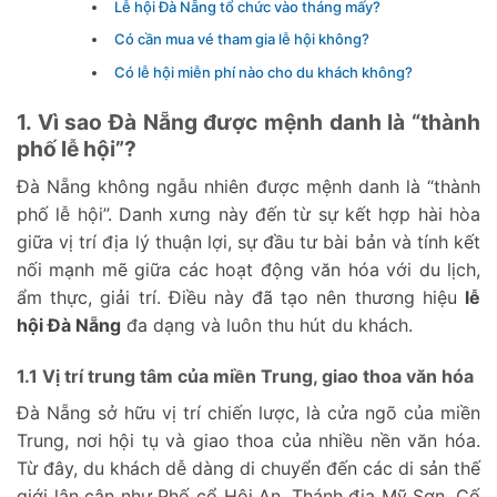
Lễ hội Đà Nẵng tổ chức vào tháng mấy?
Có cần mua vé tham gia lễ hội không?
Có lễ hội miễn phí nào cho du khách không?
1. Vì sao Đà Nẵng được mệnh danh là “thành
phố lễ hội”?
Đà Nẵng không ngẫu nhiên được mệnh danh là “thành
phố lễ hội”. Danh xưng này đến từ sự kết hợp hài hòa
giữa vị trí địa lý thuận lợi, sự đầu tư bài bản và tính kết
nối mạnh mẽ giữa các hoạt động văn hóa với du lịch,
ẩm thực, giải trí. Điều này đã tạo nên thương hiệu
lễ
hội Đà Nẵng
đa dạng và luôn thu hút du khách.
1.1 Vị trí trung tâm của miền Trung, giao thoa văn hóa
Đà Nẵng sở hữu vị trí chiến lược, là cửa ngõ của miền
Trung, nơi hội tụ và giao thoa của nhiều nền văn hóa.
Từ đây, du khách dễ dàng di chuyển đến các di sản thế
giới lân cận như Phố cổ Hội An, Thánh địa Mỹ Sơn, Cố