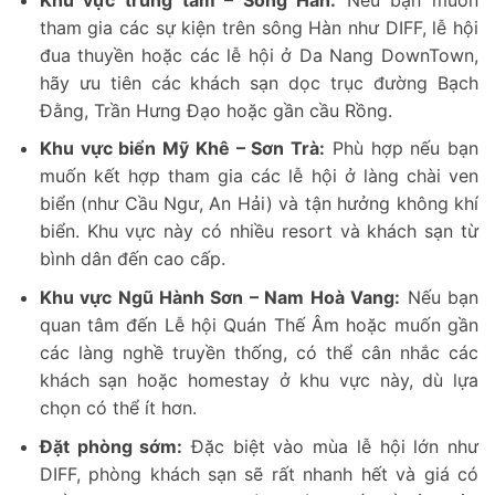
tham gia các sự kiện trên sông Hàn như DIFF, lễ hội
đua thuyền hoặc các lễ hội ở Da Nang DownTown,
hãy ưu tiên các khách sạn dọc trục đường Bạch
Đằng, Trần Hưng Đạo hoặc gần cầu Rồng.
Khu vực biển Mỹ Khê – Sơn Trà:
Phù hợp nếu bạn
muốn kết hợp tham gia các lễ hội ở làng chài ven
biển (như Cầu Ngư, An Hải) và tận hưởng không khí
biển. Khu vực này có nhiều resort và khách sạn từ
bình dân đến cao cấp.
Khu vực Ngũ Hành Sơn – Nam Hoà Vang:
Nếu bạn
quan tâm đến Lễ hội Quán Thế Âm hoặc muốn gần
các làng nghề truyền thống, có thể cân nhắc các
khách sạn hoặc homestay ở khu vực này, dù lựa
chọn có thể ít hơn.
Đặt phòng sớm:
Đặc biệt vào mùa lễ hội lớn như
DIFF, phòng khách sạn sẽ rất nhanh hết và giá có