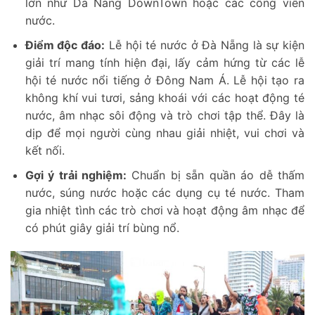
lớn như Da Nang DownTown hoặc các công viên
nước.
Điểm độc đáo:
Lễ hội té nước ở Đà Nẵng là sự kiện
giải trí mang tính hiện đại, lấy cảm hứng từ các lễ
hội té nước nổi tiếng ở Đông Nam Á. Lễ hội tạo ra
không khí vui tươi, sảng khoái với các hoạt động té
nước, âm nhạc sôi động và trò chơi tập thể. Đây là
dịp để mọi người cùng nhau giải nhiệt, vui chơi và
kết nối.
Gợi ý trải nghiệm:
Chuẩn bị sẵn quần áo dễ thấm
nước, súng nước hoặc các dụng cụ té nước. Tham
gia nhiệt tình các trò chơi và hoạt động âm nhạc để
có phút giây giải trí bùng nổ.