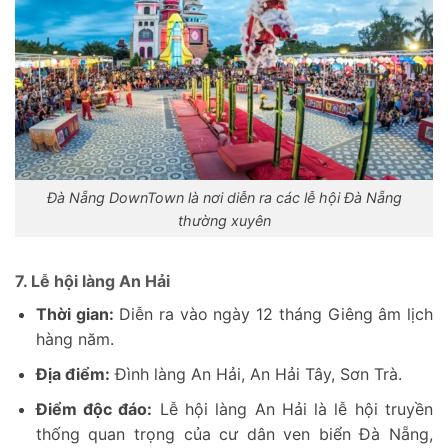
Đà Nẵng DownTown là nơi diễn ra các lễ hội Đà Nẵng
thường xuyên
7. Lễ hội làng An Hải
Thời gian:
Diễn ra vào ngày 12 tháng Giêng âm lịch
hàng năm.
Địa điểm:
Đình làng An Hải, An Hải Tây, Sơn Trà.
Điểm độc đáo:
Lễ hội làng An Hải là lễ hội truyền
thống quan trọng của cư dân ven biển Đà Nẵng,