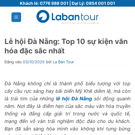
Bỏ
Khách lẻ:
0776 988 001
| Đại Lý:
0854 001 001
qua
nội
dung
Lễ hội Đà Nẵng: Top 10 sự kiện văn
hóa đặc sắc nhất
Đăng vào
03/10/2025
bởi
La Bàn Tour
Đà Nẵng không chỉ là thành phố biểu tượng với top
cây cầu rực sáng hay bãi biển Mỹ Khê diễm lệ, mà còn
là trái tim của những
lễ hội
Đà Nẵng
sôi động quanh
năm. Nơi đây là điểm hẹn của sắc màu văn hóa truyền
thống và đẳng cấp giải trí trong nước và quốc tế,
mang đến vô vàn trải nghiệm độc đáo cho du khách.
Bạn đã sẵn sàng hòa mình vào không khí tưng bừng