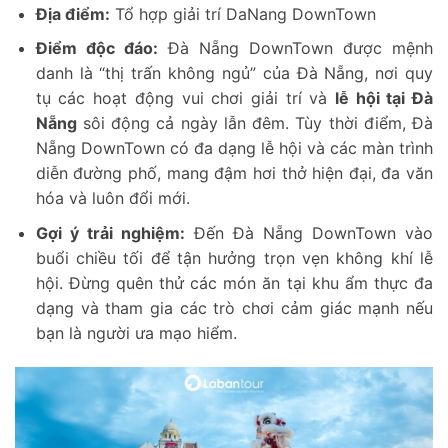
Địa điểm:
Tổ hợp giải trí DaNang DownTown
Điểm độc đáo:
Đà Nẵng DownTown được mệnh
danh là “thị trấn không ngủ” của Đà Nẵng, nơi quy
tụ các hoạt động vui chơi giải trí và
lễ hội tại Đà
Nẵng
sôi động cả ngày lẫn đêm. Tùy thời điểm, Đà
Nẵng DownTown có đa dạng lễ hội và các màn trình
diễn đường phố, mang đậm hơi thở hiện đại, đa văn
hóa và luôn đổi mới.
Gợi ý trải nghiệm:
Đến Đà Nẵng DownTown vào
buổi chiều tối để tận hưởng trọn vẹn không khí lễ
hội. Đừng quên thử các món ăn tại khu ẩm thực đa
dạng và tham gia các trò chơi cảm giác mạnh nếu
bạn là người ưa mạo hiểm.