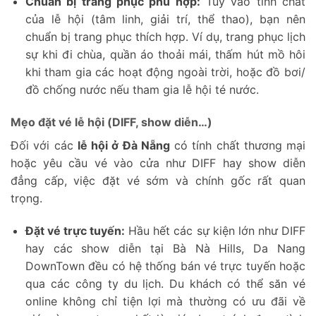
Chuẩn bị trang phục phù hợp:
Tùy vào tính chất
của lễ hội (tâm linh, giải trí, thể thao), bạn nên
chuẩn bị trang phục thích hợp. Ví dụ, trang phục lịch
sự khi đi chùa, quần áo thoải mái, thấm hút mồ hôi
khi tham gia các hoạt động ngoài trời, hoặc đồ bơi/
đồ chống nước nếu tham gia lễ hội té nước.
Mẹo đặt vé lễ hội (DIFF, show diễn…)
Đối với các
lễ hội ở Đà Nẵng
có tính chất thương mại
hoặc yêu cầu vé vào cửa như DIFF hay show diễn
đẳng cấp, việc đặt vé sớm và chính gốc rất quan
trọng.
Đặt vé trực tuyến:
Hầu hết các sự kiện lớn như DIFF
hay các show diễn tại Bà Nà Hills, Da Nang
DownTown đều có hệ thống bán vé trực tuyến hoặc
qua các công ty du lịch. Du khách có thể săn vé
online không chỉ tiện lợi mà thường có ưu đãi về