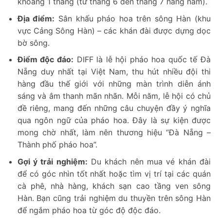
khoảng 1 tháng (từ tháng 6 đến tháng 7 hàng năm).
Địa điểm:
Sân khấu pháo hoa trên sông Hàn (khu
vực Cảng Sông Hàn) – các khán đài được dựng dọc
bờ sông.
Điểm độc đáo:
DIFF là lễ hội pháo hoa quốc tế Đà
Nẵng duy nhất tại Việt Nam, thu hút nhiều đội thi
hàng đầu thế giới với những màn trình diễn ánh
sáng và âm thanh mãn nhãn. Mỗi năm, lễ hội có chủ
đề riêng, mang đến những câu chuyện đầy ý nghĩa
qua ngôn ngữ của pháo hoa. Đây là sự kiện được
mong chờ nhất, làm nên thương hiệu “Đà Nẵng –
Thành phố pháo hoa”.
Gợi ý trải nghiệm:
Du khách nên mua vé khán đài
để có góc nhìn tốt nhất hoặc tìm vị trí tại các quán
cà phê, nhà hàng, khách sạn cao tầng ven sông
Hàn. Bạn cũng trải nghiệm du thuyền trên sông Hàn
để ngắm pháo hoa từ góc độ độc đáo.