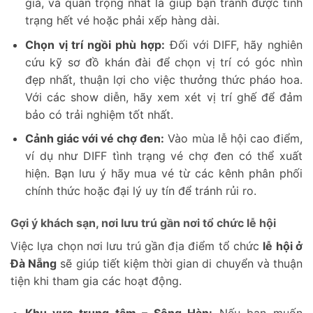
giá, và quan trọng nhất là giúp bạn tránh được tình
trạng hết vé hoặc phải xếp hàng dài.
Chọn vị trí ngồi phù hợp:
Đối với DIFF, hãy nghiên
cứu kỹ sơ đồ khán đài để chọn vị trí có góc nhìn
đẹp nhất, thuận lợi cho việc thưởng thức pháo hoa.
Với các show diễn, hãy xem xét vị trí ghế để đảm
bảo có trải nghiệm tốt nhất.
Cảnh giác với vé chợ đen:
Vào mùa lễ hội cao điểm,
ví dụ như DIFF tình trạng vé chợ đen có thể xuất
hiện. Bạn lưu ý hãy mua vé từ các kênh phân phối
chính thức hoặc đại lý uy tín để tránh rủi ro.
Gợi ý khách sạn, nơi lưu trú gần nơi tổ chức lễ hội
Việc lựa chọn nơi lưu trú gần địa điểm tổ chức
lễ hội ở
Đà Nẵng
sẽ giúp tiết kiệm thời gian di chuyển và thuận
tiện khi tham gia các hoạt động.
Khu vực trung tâm – Sông Hàn:
Nếu bạn muốn