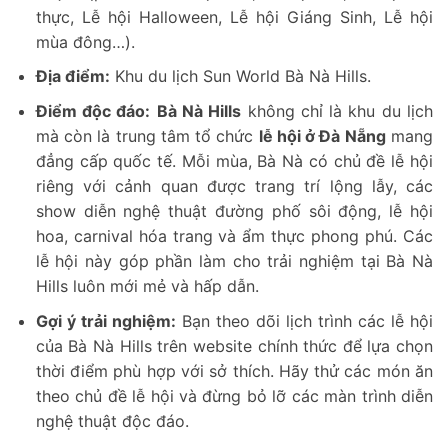
thực, Lễ hội Halloween, Lễ hội Giáng Sinh, Lễ hội
mùa đông…).
Địa điểm:
Khu du lịch Sun World Bà Nà Hills.
Điểm độc đáo:
Bà Nà Hills
không chỉ là khu du lịch
mà còn là trung tâm tổ chức
lễ hội ở Đà Nẵng
mang
đẳng cấp quốc tế. Mỗi mùa, Bà Nà có chủ đề lễ hội
riêng với cảnh quan được trang trí lộng lẫy, các
show diễn nghệ thuật đường phố sôi động, lễ hội
hoa, carnival hóa trang và ẩm thực phong phú. Các
lễ hội này góp phần làm cho trải nghiệm tại Bà Nà
Hills luôn mới mẻ và hấp dẫn.
Gợi ý trải nghiệm:
Bạn theo dõi lịch trình các lễ hội
của Bà Nà Hills trên website chính thức để lựa chọn
thời điểm phù hợp với sở thích. Hãy thử các món ăn
theo chủ đề lễ hội và đừng bỏ lỡ các màn trình diễn
nghệ thuật độc đáo.