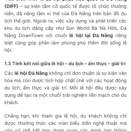
(DIFF)
– sự kiện tầm cỡ quốc tế được tổ chức thường
niên, đã nâng tầm vị thế của Đà Nẵng trên bản đồ du
lịch thế giới. Ngoài ra, việc xây dựng và phát triển các
khu du lịch đẳng cấp như Sun World Bà Nà Hills, Đà
Nẵng DownTown với chuỗi
lễ hội tại Đà Nẵng
riêng
biệt cũng góp phần làm phong phú thêm đời sống lễ
hội.
1.3 Tính kết nối giữa lễ hội – du lịch – ẩm thực – giải trí
Các
lễ hội Đà Nẵng
không chỉ đơn thuần là sự kiện văn
hóa mà còn được tích hợp chặt chẽ với các hoạt động
du lịch, ẩm thực và giải trí. Mỗi lễ hội đều được xây
dựng để tạo ra một chuỗi trải nghiệm liền mạch cho du
khách.
Chẳng hạn, khi tham gia lễ hội, du khách không chỉ
được thưởng thức các màn biểu diễn nghệ thuật mà
còn có thể kết hợp tham quan các danh lam thắng