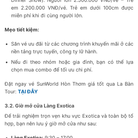
Dinner Show): Người lớn 2.500.000 VNĐ/vé – Trẻ
em 2.200.000 VNĐ/vé. Trẻ em dưới 100cm được
miễn phí khi đi cùng người lớn.
Mẹo tiết kiệm:
Săn vé ưu đãi từ các chương trình khuyến mãi ở các
nền tảng trực tuyến, công ty lữ hành.
Nếu đi theo nhóm hoặc gia đình, bạn có thể lựa
chọn mua combo để tối ưu chi phí.
Đặt ngay vé SunWorld Hòn Thơm giá tốt qua La Bàn
Tour:
TẠI ĐÂY
3.2. Giờ mở cửa Làng Exotica
Để trải nghiệm trọn vẹn khu vực Exotica và toàn bộ tổ
hợp, bạn nên lưu ý giờ mở cửa như sau:
Làng Exotica:
9:30 – 17:00