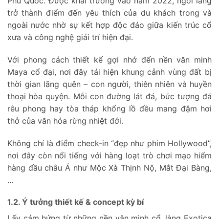
Phú Quốc. Được khai trương vào năm 2022, ngôi làng
trở thành điểm đến yêu thích của du khách trong và
ngoài nước nhờ sự kết hợp độc đáo giữa kiến trúc cổ
xưa và công nghệ giải trí hiện đại.
Với phong cách thiết kế gợi nhớ đến nền văn minh
Maya cổ đại, nơi đây tái hiện khung cảnh vùng đất bị
thời gian lãng quên – con người, thiên nhiên và huyền
thoại hòa quyện. Mỗi con đường lát đá, bức tượng đá
rêu phong hay tòa tháp khổng lồ đều mang đậm hơi
thở của văn hóa rừng nhiệt đới.
Không chỉ là điểm check-in “đẹp như phim Hollywood”,
nơi đây còn nổi tiếng với hàng loạt trò chơi mạo hiểm
hàng đầu châu Á như Mộc Xà Thịnh Nộ, Mắt Đại Bàng,
…
1.2. Ý tưởng thiết kế & concept kỳ bí
Lấy cảm hứng từ những nền văn minh cổ, làng Exotica