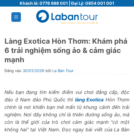
Bỏ
Khách lẻ:
0776 988 001
| Đại Lý:
0854 001 001
qua
nội
dung
Làng Exotica Hòn Thơm: Khám phá
6 trải nghiệm sống ảo & cảm giác
mạnh
Đăng vào
30/01/2026
bởi
La Bàn Tour
Nếu bạn đang tìm kiếm điểm vui chơi đẳng cấp, độc
đáo ở Nam đảo Phú Quốc thì
làng Exotica
Hòn Thơm
chính là nơi khiến bạn mê mẩn từ khung cảnh đến trải
nghiệm. Nơi đây không chỉ là thiên đường sống ảo, mà
còn là thế giới của trò chơi cảm giác mạnh “có một
không hai” tại Việt Nam. Đọc ngay bài viết của La Bàn