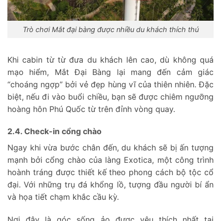
Trò chơi Mắt đại bàng được nhiều du khách thích thú
Khi cabin từ từ đưa du khách lên cao, dù không quá
mạo hiểm, Mắt Đại Bàng lại mang đến cảm giác
“choáng ngợp” bởi vẻ đẹp hùng vĩ của thiên nhiên. Đặc
biệt, nếu đi vào buổi chiều, bạn sẽ được chiêm ngưỡng
hoàng hôn Phú Quốc từ trên đỉnh vòng quay.
2.4. Check-in cổng chào
Ngay khi vừa bước chân đến, du khách sẽ bị ấn tượng
mạnh bởi cổng chào của làng Exotica, một công trình
hoành tráng được thiết kế theo phong cách bộ tộc cổ
đại. Với những trụ đá khổng lồ, tượng đầu người bí ẩn
và họa tiết chạm khắc cầu kỳ.
Nơi đây là góc sống ảo được yêu thích nhất tại