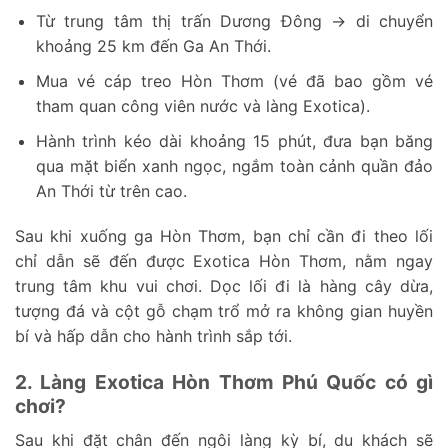
Từ trung tâm thị trấn Dương Đông → di chuyển
khoảng 25 km đến Ga An Thới.
Mua vé cáp treo Hòn Thơm (vé đã bao gồm vé
tham quan công viên nước và làng Exotica).
Hành trình kéo dài khoảng 15 phút, đưa bạn băng
qua mặt biển xanh ngọc, ngắm toàn cảnh quần đảo
An Thới từ trên cao.
Sau khi xuống ga Hòn Thơm, bạn chỉ cần đi theo lối
chỉ dẫn sẽ đến được Exotica Hòn Thơm, nằm ngay
trung tâm khu vui chơi. Dọc lối đi là hàng cây dừa,
tượng đá và cột gỗ chạm trổ mở ra không gian huyền
bí và hấp dẫn cho hành trình sắp tới.
2. Làng Exotica Hòn Thơm Phú Quốc có gì
chơi?
Sau khi đặt chân đến ngôi làng kỳ bí, du khách sẽ