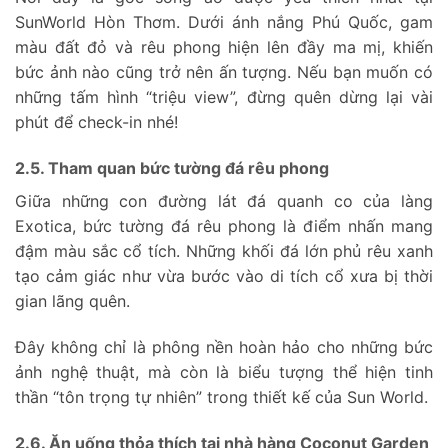
SunWorld Hòn Thơm. Dưới ánh nắng Phú Quốc, gam
màu đất đỏ và rêu phong hiện lên đầy ma mị, khiến
bức ảnh nào cũng trở nên ấn tượng. Nếu bạn muốn có
những tấm hình “triệu view”, đừng quên dừng lại vài
phút để check-in nhé!
2.5. Tham quan bức tường đá rêu phong
Giữa những con đường lát đá quanh co của làng
Exotica, bức tường đá rêu phong là điểm nhấn mang
đậm màu sắc cổ tích. Những khối đá lớn phủ rêu xanh
tạo cảm giác như vừa bước vào di tích cổ xưa bị thời
gian lãng quên.
Đây không chỉ là phông nền hoàn hảo cho những bức
ảnh nghệ thuật, mà còn là biểu tượng thể hiện tinh
thần “tôn trọng tự nhiên” trong thiết kế của Sun World.
2.6. Ăn uống thỏa thích tại nhà hàng Coconut Garden