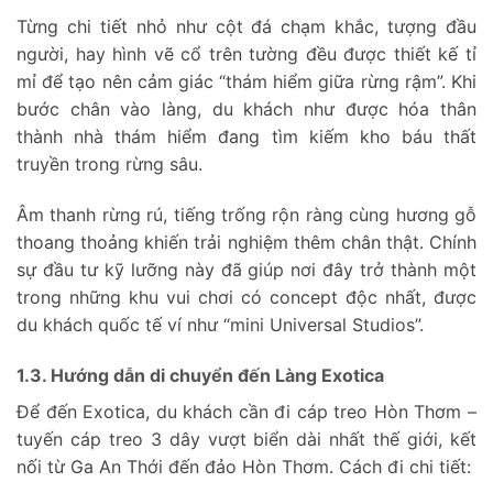
Từng chi tiết nhỏ như cột đá chạm khắc, tượng đầu
người, hay hình vẽ cổ trên tường đều được thiết kế tỉ
mỉ để tạo nên cảm giác “thám hiểm giữa rừng rậm”. Khi
bước chân vào làng, du khách như được hóa thân
thành nhà thám hiểm đang tìm kiếm kho báu thất
truyền trong rừng sâu.
Âm thanh rừng rú, tiếng trống rộn ràng cùng hương gỗ
thoang thoảng khiến trải nghiệm thêm chân thật. Chính
sự đầu tư kỹ lưỡng này đã giúp nơi đây trở thành một
trong những khu vui chơi có concept độc nhất, được
du khách quốc tế ví như “mini Universal Studios”.
1.3. Hướng dẫn di chuyển đến Làng Exotica
Để đến Exotica, du khách cần đi cáp treo Hòn Thơm –
tuyến cáp treo 3 dây vượt biển dài nhất thế giới, kết
nối từ Ga An Thới đến đảo Hòn Thơm. Cách đi chi tiết: