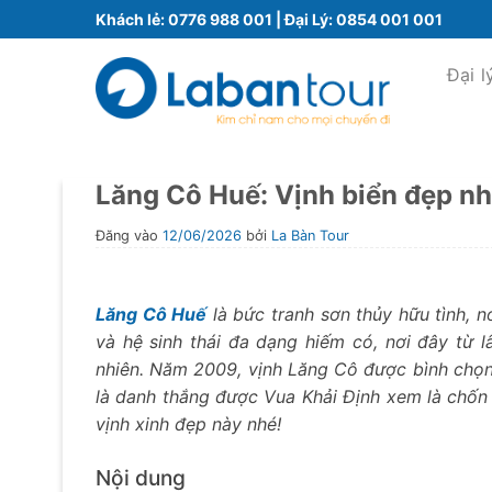
Bỏ
Khách lẻ:
0776 988 001
| Đại Lý:
0854 001 001
qua
nội
Đại l
dung
Lăng Cô Huế: Vịnh biển đẹp nhấ
Đăng vào
12/06/2026
bởi
La Bàn Tour
Lăng Cô Huế
là bức tranh sơn thủy hữu tình, 
và hệ sinh thái đa dạng hiếm có, nơi đây từ 
nhiên. Năm 2009, vịnh Lăng Cô được bình chọn
là danh thắng được Vua Khải Định xem là chốn 
vịnh xinh đẹp này nhé!
Nội dung