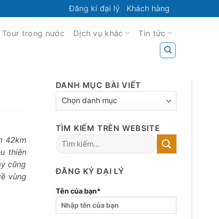
Đăng kí đại lý
Khách hàng
Tour trong nước
Dịch vụ khác
Tin tức
DANH MỤC BÀI VIẾT
DANH
MỤC
BÀI
TÌM KIẾM TRÊN WEBSITE
VIẾT
ơn 42km
u thiên
ây cũng
ĐĂNG KÝ ĐẠI LÝ
về vùng
Tên của bạn*