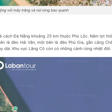
ng với mây trắng và núi rừng bao quanh
à cách Đà Nẵng khoảng 25 km thuộc Phú Lộc. Nằm lọt th
ên là đèo Hải Vân, một bên là đèo Phú Gia, gần cảng Ch
ạy dài. Khu vực Lăng Cô còn có những cánh rừng nhiệt đới.