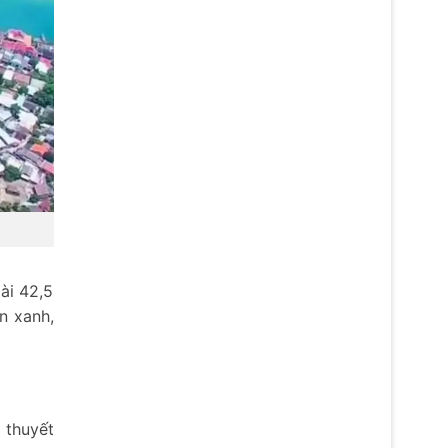
ài 42,5
ển xanh,
 thuyết