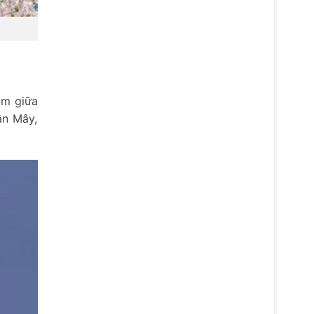
ỏm giữa
ân Mây,