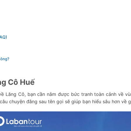
FAQ)
hông?
ăng Cô Huế
 về Lăng Cô, bạn cần nắm được bức tranh toàn cảnh về vù
à câu chuyện đằng sau tên gọi sẽ giúp bạn hiểu sâu hơn về gi