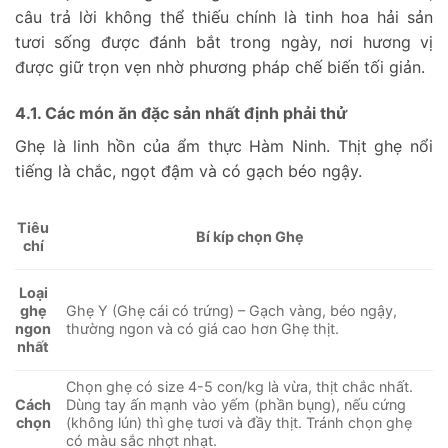
câu trả lời không thể thiếu chính là tinh hoa hải sản
tươi sống được đánh bắt trong ngày, nơi hương vị
được giữ trọn vẹn nhờ phương pháp chế biến tối giản.
4.1. Các món ăn đặc sản nhất định phải thử
Ghẹ là linh hồn của ẩm thực Hàm Ninh. Thịt ghẹ nổi
tiếng là chắc, ngọt đậm và có gạch béo ngậy.
Tiêu
Bí kíp chọn Ghẹ
chí
Loại
Ghẹ Y (Ghẹ cái có trứng) – Gạch vàng, béo ngậy,
ghẹ
thường ngon và có giá cao hơn Ghẹ thịt.
ngon
nhất
Chọn ghẹ có size 4-5 con/kg là vừa, thịt chắc nhất.
Dùng tay ấn mạnh vào yếm (phần bụng), nếu cứng
Cách
(không lún) thì ghẹ tươi và đầy thịt. Tránh chọn ghẹ
chọn
có màu sắc nhợt nhạt.