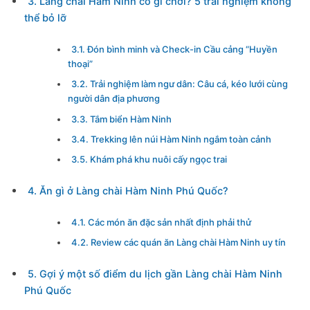
3. Làng chài Hàm Ninh có gì chơi? 5 trải nghiệm không
thể bỏ lỡ
3.1. Đón bình minh và Check-in Cầu cảng “Huyền
thoại”
3.2. Trải nghiệm làm ngư dân: Câu cá, kéo lưới cùng
người dân địa phương
3.3. Tắm biển Hàm Ninh
3.4. Trekking lên núi Hàm Ninh ngắm toàn cảnh
3.5. Khám phá khu nuôi cấy ngọc trai
4. Ăn gì ở Làng chài Hàm Ninh Phú Quốc?
4.1. Các món ăn đặc sản nhất định phải thử
4.2. Review các quán ăn Làng chài Hàm Ninh uy tín
5. Gợi ý một số điểm du lịch gần Làng chài Hàm Ninh
Phú Quốc