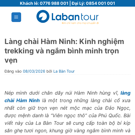
Bỏ
Khách lẻ:
0776 988 001
| Đại Lý:
0854 001 001
qua
nội
dung
Làng chài Hàm Ninh: Kinh nghiệm
trekking và ngắm bình minh trọn
vẹn
Đăng vào
08/03/2026
bởi
La Bàn Tour
Nép mình dưới chân dãy núi Hàm Ninh hùng vĩ,
làng
chài Hàm Ninh
là một trong những làng chài cổ xưa
nhất còn giữ trọn vẹn nét mộc mạc của Đảo Ngọc,
được mệnh danh là “Viên ngọc thô” của Phú Quốc. Bài
viết này của La Bàn Tour sẽ cung cấp toàn bộ bí kíp
săn ghẹ tươi ngon, khung giờ vàng ngắm bình minh và