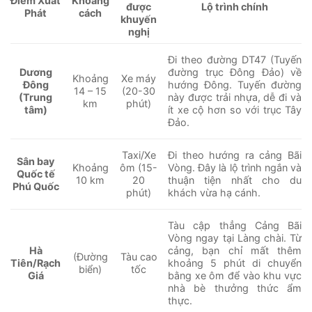
Khoảng
Điểm Xuất
được
Lộ trình chính
cách
Phát
khuyến
nghị
Đi theo đường DT47 (Tuyến
Dương
đường trục Đông Đảo) về
Khoảng
Xe máy
Đông
hướng Đông. Tuyến đường
14 – 15
(20-30
(Trung
này được trải nhựa, dễ đi và
km
phút)
tâm)
ít xe cộ hơn so với trục Tây
Đảo.
Taxi/Xe
Đi theo hướng ra cảng Bãi
Sân bay
Khoảng
ôm (15-
Vòng. Đây là lộ trình ngắn và
Quốc tế
10 km
20
thuận tiện nhất cho du
Phú Quốc
phút)
khách vừa hạ cánh.
Tàu cập thẳng Cảng Bãi
Vòng ngay tại Làng chài. Từ
Hà
cảng, bạn chỉ mất thêm
(Đường
Tàu cao
Tiên/Rạch
khoảng 5 phút di chuyển
biển)
tốc
Giá
bằng xe ôm để vào khu vực
nhà bè thưởng thức ẩm
thực.