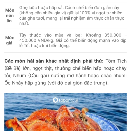
Ghẹ luộc hoặc hấp sả. Cách chế biến đơn giản này
Món
(không cần nhiều gia vị) giữ lại 100% vị ngọt tự nhiên
nên
của ghẹ tươi, mang lại trải nghiệm ẩm thực chân thực
ăn
nhất.
Tùy thuộc vào mùa và loại: Khoảng 350.000 –
Mức
450.000 VNĐ/kg. Giá có thể biến động mạnh vào dịp
giá
lễ Tết hoặc khi biển động.
Các món hải sản khác nhất định phải thử:
Tôm Tích
(Bề Bề) lớn, ngọt thịt, thường chế biến hấp hoặc cháy
tỏi; Nhum (Cầu gai) nướng mỡ hành hoặc cháo nhum;
Ốc Nhảy hấp gừng (với độ dai giòn đặc trưng).