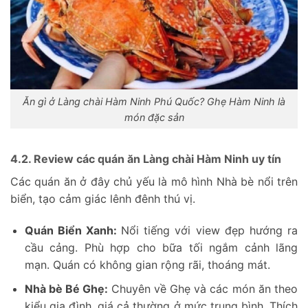
Ăn gì ở Làng chài Hàm Ninh Phú Quốc? Ghẹ Hàm Ninh là
món đặc sản
4.2. Review các quán ăn Làng chài Hàm Ninh uy tín
Các quán ăn ở đây chủ yếu là mô hình Nhà bè nổi trên
biển, tạo cảm giác lênh đênh thú vị.
Quán Biển Xanh:
Nổi tiếng với view đẹp hướng ra
cầu cảng. Phù hợp cho bữa tối ngắm cảnh lãng
mạn. Quán có không gian rộng rãi, thoáng mát.
Nhà bè Bé Ghẹ:
Chuyên về Ghẹ và các món ăn theo
kiểu gia đình, giá cả thường ở mức trung bình. Thích