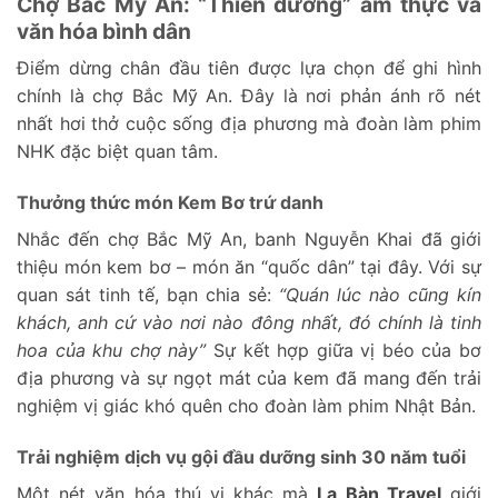
Chợ Bắc Mỹ An: “Thiên đường” ẩm thực và
văn hóa bình dân
Điểm dừng chân đầu tiên được lựa chọn để ghi hình
chính là chợ Bắc Mỹ An. Đây là nơi phản ánh rõ nét
nhất hơi thở cuộc sống địa phương mà đoàn làm phim
NHK đặc biệt quan tâm.
Thưởng thức món Kem Bơ trứ danh
Nhắc đến chợ Bắc Mỹ An, banh Nguyễn Khai đã giới
thiệu món kem bơ – món ăn “quốc dân” tại đây. Với sự
quan sát tinh tế, bạn chia sẻ:
“Quán lúc nào cũng kín
khách, anh cứ vào nơi nào đông nhất, đó chính là tinh
hoa của khu chợ này”
Sự kết hợp giữa vị béo của bơ
địa phương và sự ngọt mát của kem đã mang đến trải
nghiệm vị giác khó quên cho đoàn làm phim Nhật Bản.
Trải nghiệm dịch vụ gội đầu dưỡng sinh 30 năm tuổi
Một nét văn hóa thú vị khác mà
La Bàn Travel
giới