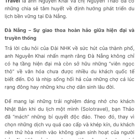
Travel
là anh Nguyễn Khai và chị Nguyễn Thảo đã có
những chia sẻ tâm huyết về định hướng phát triển du
lịch bền vững tại Đà Nẵng.
Đà Nẵng – Sự giao thoa hoàn hảo giữa hiện đại và
truyền thống
Trả lời câu hỏi của Đài NHK về sức hút của thành phố,
anh Nguyễn Khai nhấn mạnh rằng Đà Nẵng không chỉ
có hạ tầng hiện đại mà còn sở hữu những “viên ngọc
thô” về văn hóa chưa được nhiều du khách quốc tế
biết đến. Đó là nhịp sống hối hả của những chợ cá lúc
rạng đông hay những khu chợ dân sinh lâu đời.
Để mang lại những trải nghiệm đáng nhớ cho khách
Nhật Bản khi du lịch một mình (Solotravel), bạn Thảo
đã “mách” những bí quyết độc đáo. Theo đó, thay vì
chọn những dịch vụ quá cao cấp và khép kín, du khách
nên thử hòa mình vào không gian sinh hoạt của người