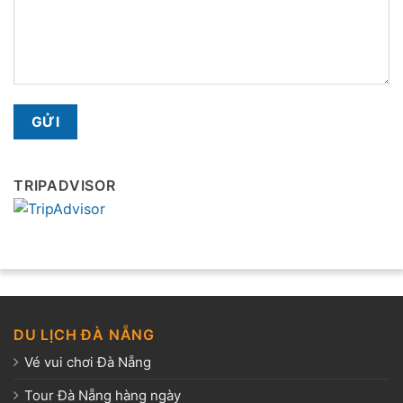
TRIPADVISOR
DU LỊCH ĐÀ NẴNG
Vé vui chơi Đà Nẵng
Tour Đà Nẵng hàng ngày