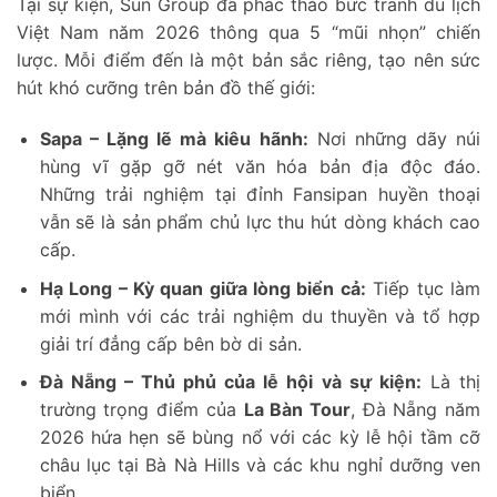
Tại sự kiện, Sun Group đã phác thảo bức tranh du lịch
Việt Nam năm 2026 thông qua 5 “mũi nhọn” chiến
lược. Mỗi điểm đến là một bản sắc riêng, tạo nên sức
hút khó cưỡng trên bản đồ thế giới:
Sapa – Lặng lẽ mà kiêu hãnh:
Nơi những dãy núi
hùng vĩ gặp gỡ nét văn hóa bản địa độc đáo.
Những trải nghiệm tại đỉnh Fansipan huyền thoại
vẫn sẽ là sản phẩm chủ lực thu hút dòng khách cao
cấp.
Hạ Long – Kỳ quan giữa lòng biển cả:
Tiếp tục làm
mới mình với các trải nghiệm du thuyền và tổ hợp
giải trí đẳng cấp bên bờ di sản.
Đà Nẵng – Thủ phủ của lễ hội và sự kiện:
Là thị
trường trọng điểm của
La Bàn Tour
, Đà Nẵng năm
2026 hứa hẹn sẽ bùng nổ với các kỳ lễ hội tầm cỡ
châu lục tại Bà Nà Hills và các khu nghỉ dưỡng ven
biển.