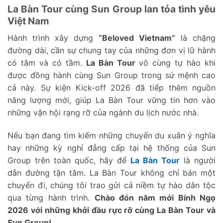
La Bàn Tour cùng Sun Group lan tỏa tình yêu
Việt Nam
Hành trình xây dựng
“Beloved Vietnam”
là chặng
đường dài, cần sự chung tay của những đơn vị lữ hành
có tâm và có tầm.
La Bàn Tour
vô cùng tự hào khi
được đồng hành cùng Sun Group trong sứ mệnh cao
cả này. Sự kiện Kick-off 2026 đã tiếp thêm nguồn
năng lượng mới, giúp La Bàn Tour vững tin hơn vào
những vận hội rạng rỡ của ngành du lịch nước nhà.
Nếu bạn đang tìm kiếm những chuyến du xuân ý nghĩa
hay những kỳ nghỉ đẳng cấp tại hệ thống của Sun
Group trên toàn quốc, hãy để
La Bàn Tour
là người
dẫn đường tận tâm. La Bàn Tour không chỉ bán một
chuyến đi, chúng tôi trao gửi cả niềm tự hào dân tộc
qua từng hành trình.
Chào đón năm mới Bính Ngọ
2026 với những khởi đầu rực rỡ cùng La Bàn Tour và
Sun Group!