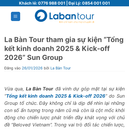
Bỏ
Khách lẻ:
0776 988 001
| Đại Lý:
0854 001 001
qua
nội
dung
La Bàn Tour tham gia sự kiện “Tổng
kết kinh doanh 2025 & Kick-off
2026” Sun Group
Đăng vào
26/01/2026
bởi
La Bàn Tour
Vừa qua,
La Bàn Tour
đã vinh dự góp mặt tại sự kiện
“
Tổng kết kinh doanh 2025 & Kick-off 2026
” do Sun
Group tổ chức. Đây không chỉ là dịp để nhìn lại những
con số ấn tượng trong năm cũ mà còn là cột mốc khởi
động cho chiến lược phát triển đầy khát vọng với chủ
đề “Beloved Vietnam”. Trong vai trò đối tác chiến lược,