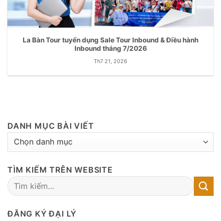
La Bàn Tour tuyển dụng Sale Tour Inbound & Điều hành
Inbound tháng 7/2026
Th7 21, 2026
DANH MỤC BÀI VIẾT
DANH
MỤC
BÀI
TÌM KIẾM TRÊN WEBSITE
VIẾT
ĐĂNG KÝ ĐẠI LÝ