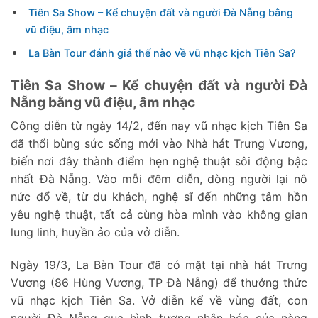
Tiên Sa Show – Kể chuyện đất và người Đà Nẵng bằng
vũ điệu, âm nhạc
La Bàn Tour đánh giá thế nào về vũ nhạc kịch Tiên Sa?
Tiên Sa Show – Kể chuyện đất và người Đà
Nẵng bằng vũ điệu, âm nhạc
Công diễn từ ngày 14/2, đến nay vũ nhạc kịch Tiên Sa
đã thổi bùng sức sống mới vào Nhà hát Trưng Vương,
biến nơi đây thành điểm hẹn nghệ thuật sôi động bậc
nhất Đà Nẵng. Vào mỗi đêm diễn, dòng người lại nô
nức đổ về, từ du khách, nghệ sĩ đến những tâm hồn
yêu nghệ thuật, tất cả cùng hòa mình vào không gian
lung linh, huyền ảo của vở diễn.
Ngày 19/3, La Bàn Tour đã có mặt tại nhà hát Trưng
Vương (86 Hùng Vương, TP Đà Nẵng) để thưởng thức
vũ nhạc kịch Tiên Sa. Vở diễn kể về vùng đất, con