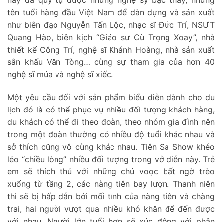
này đã quy tụ được những nghệ sỹ bậc thầy, những
tên tuổi hàng đầu Việt Nam để dàn dựng và sản xuất
như biên đạo Nguyễn Tấn Lộc, nhạc sĩ Đức Trí, NSƯT
Quang Hào, biên kịch “Giáo sư Cù Trọng Xoay”, nhà
thiết kế Công Trí, nghệ sĩ Khánh Hoàng, nhà sản xuất
sân khấu Văn Tòng… cùng sự tham gia của hơn 40
nghệ sĩ múa và nghệ sĩ xiếc.
Một yêu cầu đối với sản phẩm biểu diễn dành cho du
lịch đó là có thể phục vụ nhiều đối tượng khách hàng,
du khách có thể đi theo đoàn, theo nhóm gia đình nên
trong một đoàn thường có nhiều độ tuổi khác nhau và
sở thích cũng vô cùng khác nhau. Tiên Sa Show khéo
léo “chiều lòng” nhiều đối tượng trong vở diễn này. Trẻ
em sẽ thích thú với những chú voọc bất ngờ trèo
xuống từ tầng 2, các nàng tiên bay lượn. Thanh niên
thì sẽ bị hấp dẫn bởi mối tình của nàng tiên và chàng
trai, hai người vượt qua nhiều khó khăn để đến được
với nhau. Người lớn tuổi hơn sẽ xúc động với phân