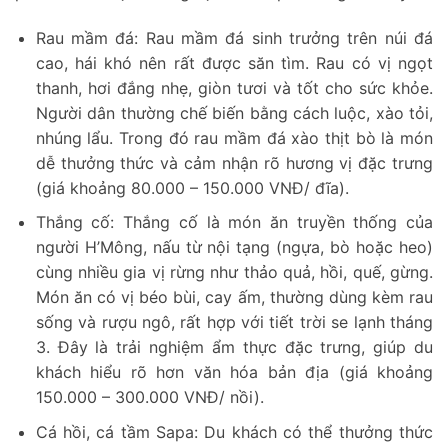
Rau mầm đá: Rau mầm đá sinh trưởng trên núi đá
cao, hái khó nên rất được săn tìm. Rau có vị ngọt
thanh, hơi đắng nhẹ, giòn tươi và tốt cho sức khỏe.
Người dân thường chế biến bằng cách luộc, xào tỏi,
nhúng lẩu. Trong đó rau mầm đá xào thịt bò là món
dễ thưởng thức và cảm nhận rõ hương vị đặc trưng
(giá khoảng 80.000 – 150.000 VNĐ/ đĩa).
Thắng cố: Thắng cố là món ăn truyền thống của
người H’Mông, nấu từ nội tạng (ngựa, bò hoặc heo)
cùng nhiều gia vị rừng như thảo quả, hồi, quế, gừng.
Món ăn có vị béo bùi, cay ấm, thường dùng kèm rau
sống và rượu ngô, rất hợp với tiết trời se lạnh tháng
3. Đây là trải nghiệm ẩm thực đặc trưng, giúp du
khách hiểu rõ hơn văn hóa bản địa (giá khoảng
150.000 – 300.000 VNĐ/ nồi).
Cá hồi, cá tầm Sapa: Du khách có thể thưởng thức