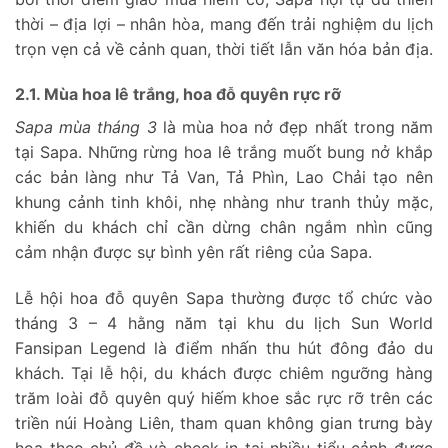
thời – địa lợi – nhân hòa, mang đến trải nghiệm du lịch
trọn vẹn cả về cảnh quan, thời tiết lẫn văn hóa bản địa.
2.1. Mùa hoa lê trắng, hoa đỗ quyên rực rỡ
Sapa mùa tháng 3
là mùa hoa nở đẹp nhất trong năm
tại Sapa. Những rừng hoa lê trắng muốt bung nở khắp
các bản làng như Tả Van, Tả Phìn, Lao Chải tạo nên
khung cảnh tinh khôi, nhẹ nhàng như tranh thủy mặc,
khiến du khách chỉ cần dừng chân ngắm nhìn cũng
cảm nhận được sự bình yên rất riêng của Sapa.
Lễ hội hoa đỗ quyên Sapa thường được tổ chức vào
tháng 3 – 4 hằng năm tại khu du lịch Sun World
Fansipan Legend là điểm nhấn thu hút đông đảo du
khách. Tại lễ hội, du khách được chiêm ngưỡng hàng
trăm loài đỗ quyên quý hiếm khoe sắc rực rỡ trên các
triền núi Hoàng Liên, tham quan không gian trưng bày