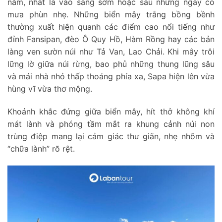
năm, nhất là vào sáng sớm hoặc sau những ngày có
mưa phùn nhẹ. Những biển mây trắng bồng bềnh
thường xuất hiện quanh các điểm cao nổi tiếng như
đỉnh Fansipan, đèo Ô Quy Hồ, Hàm Rồng hay các bản
làng ven sườn núi như Tả Van, Lao Chải. Khi mây trôi
lững lờ giữa núi rừng, bao phủ những thung lũng sâu
và mái nhà nhỏ thấp thoáng phía xa, Sapa hiện lên vừa
hùng vĩ vừa thơ mộng.
Khoảnh khắc đứng giữa biển mây, hít thở không khí
mát lành và phóng tầm mắt ra khung cảnh núi non
trùng điệp mang lại cảm giác thư giãn, nhẹ nhõm và
“chữa lành” rõ rệt.