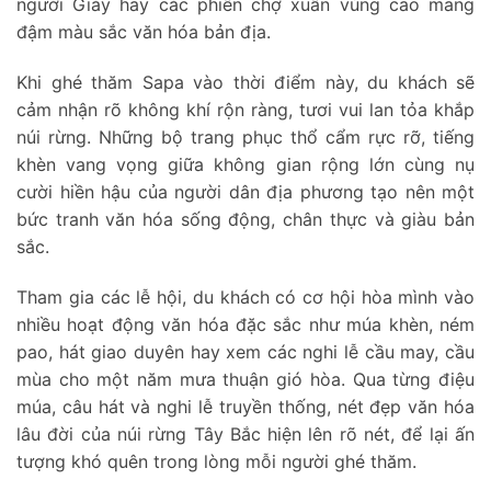
người Giáy hay các phiên chợ xuân vùng cao mang
đậm màu sắc văn hóa bản địa.
Khi ghé thăm Sapa vào thời điểm này, du khách sẽ
cảm nhận rõ không khí rộn ràng, tươi vui lan tỏa khắp
núi rừng. Những bộ trang phục thổ cẩm rực rỡ, tiếng
khèn vang vọng giữa không gian rộng lớn cùng nụ
cười hiền hậu của người dân địa phương tạo nên một
bức tranh văn hóa sống động, chân thực và giàu bản
sắc.
Tham gia các lễ hội, du khách có cơ hội hòa mình vào
nhiều hoạt động văn hóa đặc sắc như múa khèn, ném
pao, hát giao duyên hay xem các nghi lễ cầu may, cầu
mùa cho một năm mưa thuận gió hòa. Qua từng điệu
múa, câu hát và nghi lễ truyền thống, nét đẹp văn hóa
lâu đời của núi rừng Tây Bắc hiện lên rõ nét, để lại ấn
tượng khó quên trong lòng mỗi người ghé thăm.