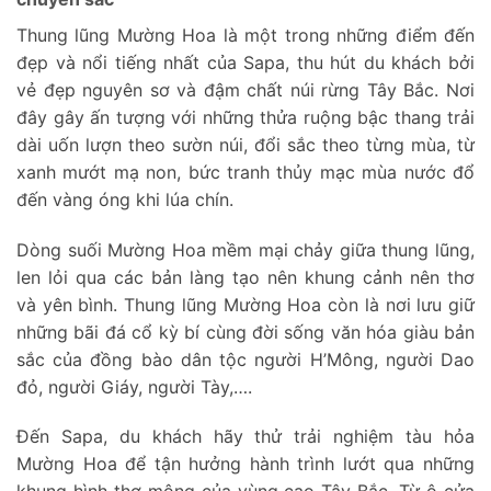
Thung lũng Mường Hoa là một trong những điểm đến
đẹp và nổi tiếng nhất của Sapa, thu hút du khách bởi
vẻ đẹp nguyên sơ và đậm chất núi rừng Tây Bắc. Nơi
đây gây ấn tượng với những thửa ruộng bậc thang trải
dài uốn lượn theo sườn núi, đổi sắc theo từng mùa, từ
xanh mướt mạ non, bức tranh thủy mạc mùa nước đổ
đến vàng óng khi lúa chín.
Dòng suối Mường Hoa mềm mại chảy giữa thung lũng,
len lỏi qua các bản làng tạo nên khung cảnh nên thơ
và yên bình. Thung lũng Mường Hoa còn là nơi lưu giữ
những bãi đá cổ kỳ bí cùng đời sống văn hóa giàu bản
sắc của đồng bào dân tộc người H’Mông, người Dao
đỏ, người Giáy, người Tày,….
Đến Sapa, du khách hãy thử trải nghiệm tàu hỏa
Mường Hoa để tận hưởng hành trình lướt qua những