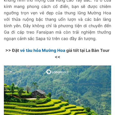
khung hình thơ mộng của vùng cao Tây Bắc. Từ ô cửa
kính mang phong cách cổ điển, bạn sẽ được chiêm
ngưỡng trọn vẹn vẻ đẹp của thung lũng Mường Hoa
với thửa ruộng bậc thang uốn lượn và các bản làng
bình yên. Đây không chỉ là phương tiện di chuyển đến
Ga đi cáp treo Fansipan mà còn trải nghiệm thưởng
ngoạn cảnh sắc Sapa từ trên cao đầy ấn tượng.
>> Đặt
vé tàu hỏa Mường Hoa
giá tốt tại La Bàn Tour
<<