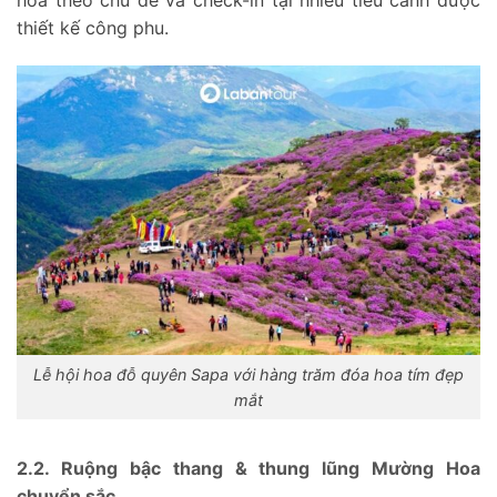
hoa theo chủ đề và check-in tại nhiều tiểu cảnh được
thiết kế công phu.
Lễ hội hoa đỗ quyên Sapa với hàng trăm đóa hoa tím đẹp
mắt
2.2. Ruộng bậc thang & thung lũng Mường Hoa
chuyển sắc