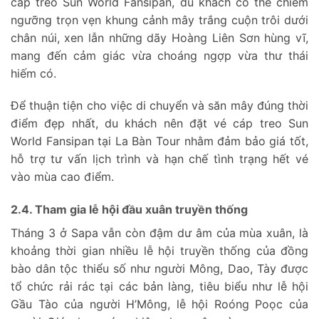
cáp treo Sun World Fansipan, du khách có thể chiêm
ngưỡng trọn vẹn khung cảnh mây trắng cuộn trôi dưới
chân núi, xen lẫn những dãy Hoàng Liên Sơn hùng vĩ,
mang đến cảm giác vừa choáng ngợp vừa thư thái
hiếm có.
Để thuận tiện cho việc di chuyển và săn mây đúng thời
điểm đẹp nhất, du khách nên đặt vé cáp treo Sun
World Fansipan tại La Bàn Tour nhằm đảm bảo giá tốt,
hỗ trợ tư vấn lịch trình và hạn chế tình trạng hết vé
vào mùa cao điểm.
2.4. Tham gia lễ hội đầu xuân truyền thống
Tháng 3 ở Sapa vẫn còn đậm dư âm của mùa xuân, là
khoảng thời gian nhiều lễ hội truyền thống của đồng
bào dân tộc thiểu số như người Mông, Dao, Tày được
tổ chức rải rác tại các bản làng, tiêu biểu như lễ hội
Gầu Tào của người H’Mông, lễ hội Roóng Poọc của