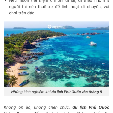
Nếu muốn tiết kiệm chi phí đi lại, đi theo nhóm ít
người thì nên thuê xe để linh hoạt di chuyển, vui
chơi trên đảo.
Những kinh nghiệm khi
du lịch Phú Quốc vào tháng 8
Không ồn ào, không chen chúc,
du lịch Phú Quốc