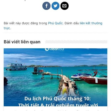
Bài viết này được đăng trong
Phú Quốc
. Đánh dấu
liên kết thường
trực
.
Bài viết liên quan