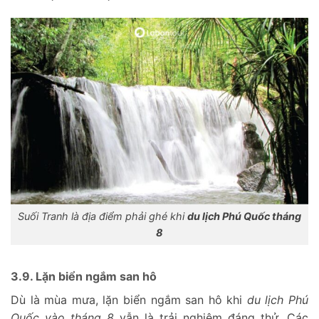
Suối Tranh là địa điểm phải ghé khi
du lịch Phú Quốc tháng
8
3.9. Lặn biển ngắm san hô
Dù là mùa mưa, lặn biển ngắm san hô khi
du lịch Phú
Quốc vào tháng 8
vẫn là trải nghiệm đáng thử. Các