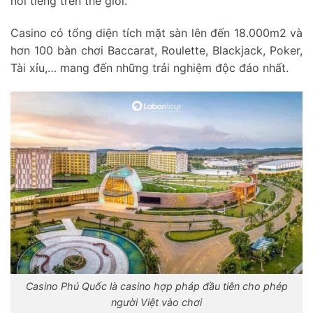
nổi tiếng trên thế giới.
Casino có tổng diện tích mặt sàn lên đến 18.000m2 và
hơn 100 bàn chơi Baccarat, Roulette, Blackjack, Poker,
Tài xỉu,… mang đến những trải nghiệm độc đáo nhất.
Casino Phú Quốc là casino hợp pháp đầu tiên cho phép
người Việt vào chơi