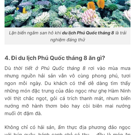
Lặn biển ngắm san hô khi
du lịch Phú Quốc tháng 8
là trải
nghiệm đáng thử
4. Đi du lịch Phú Quốc tháng 8 ăn gì?
Dù
thời tiết ở Phú Quốc tháng 8
rơi vào mùa mưa
nhưng nguồn hải sản vẫn vô cùng phong phú, tươi
ngon mỗi ngày. Du khách có thể dễ dàng tìm thấy
những món đặc trưng của đảo ngọc như ghẹ Hàm Ninh
với thịt chắc ngọt, gỏi cá trích thanh mát, nhum biển
nướng mỡ hành thơm béo hay còi biên mai nướng
muối ớt đậm đà.
Không chỉ có hải sản, ẩm thực địa phương đảo ngọc
với bún quậy, bánh canh chả cá thu,… đều là món ăn