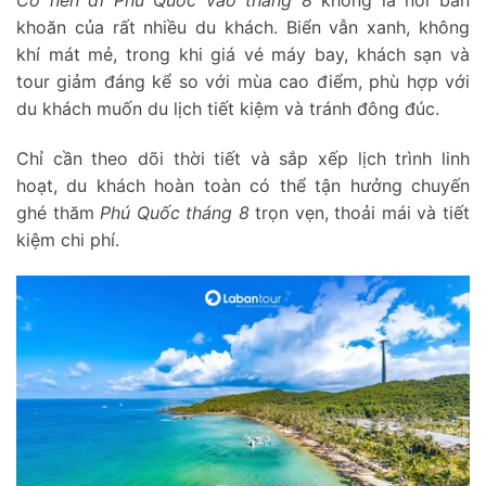
khoăn của rất nhiều du khách. Biển vẫn xanh, không
khí mát mẻ, trong khi giá vé máy bay, khách sạn và
tour giảm đáng kể so với mùa cao điểm, phù hợp với
du khách muốn du lịch tiết kiệm và tránh đông đúc.
Chỉ cần theo dõi thời tiết và sắp xếp lịch trình linh
hoạt, du khách hoàn toàn có thể tận hưởng chuyến
ghé thăm
Phú Quốc tháng 8
trọn vẹn, thoải mái và tiết
kiệm chi phí.