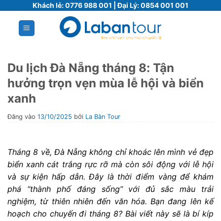
Bỏ
Khách lẻ:
0776 988 001
| Đại Lý:
0854 001 001
qua
nội
dung
Du lịch Đà Nẵng tháng 8: Tận
hưởng trọn vẹn mùa lễ hội và biển
xanh
Đăng vào
13/10/2025
bởi
La Bàn Tour
Tháng 8 về, Đà Nẵng không chỉ khoác lên mình vẻ đẹp
biển xanh cát trắng rực rỡ mà còn sôi động với lễ hội
và sự kiện hấp dẫn. Đây là thời điểm vàng để khám
phá “thành phố đáng sống” với đủ sắc màu trải
nghiệm, từ thiên nhiên đến văn hóa. Bạn đang lên kế
hoạch cho chuyến đi tháng 8? Bài viết này sẽ là bí kíp