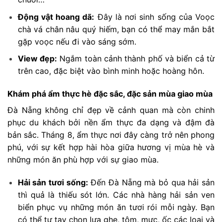
Động vật hoang dã:
Đây là nơi sinh sống của Voọc
chà vá chân nâu quý hiếm, bạn có thể may mắn bắt
gặp voọc nếu đi vào sáng sớm.
View đẹp:
Ngắm toàn cảnh thành phố và biển cả từ
trên cao, đặc biệt vào bình minh hoặc hoàng hôn.
Khám phá ẩm thực hè đặc sắc, đặc sản mùa giao mùa
Đà Nẵng không chỉ đẹp về cảnh quan mà còn chinh
phục du khách bởi nền ẩm thực đa dạng và đậm đà
bản sắc. Tháng 8, ẩm thực nơi đây càng trở nên phong
phú, với sự kết hợp hài hòa giữa hương vị mùa hè và
những món ăn phù hợp với sự giao mùa.
Hải sản tươi sống:
Đến Đà Nẵng mà bỏ qua hải sản
thì quả là thiếu sót lớn. Các nhà hàng hải sản ven
biển phục vụ những món ăn tươi rói mỗi ngày. Bạn
có thể tự tay chọn lựa ghẹ, tôm, mực, ốc các loại và