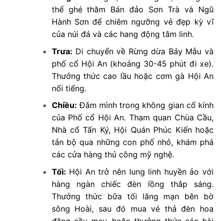
thể ghé thăm Bán đảo Sơn Trà và Ngũ
Hành Sơn để chiêm ngưỡng vẻ đẹp kỳ vĩ
của núi đá và các hang động tâm linh.
Trưa:
Di chuyển về Rừng dừa Bảy Mẫu và
phố cổ Hội An (khoảng 30-45 phút đi xe).
Thưởng thức cao lầu hoặc cơm gà Hội An
nổi tiếng.
Chiều:
Đắm mình trong không gian cổ kính
của Phố cổ Hội An. Tham quan Chùa Cầu,
Nhà cổ Tấn Ký, Hội Quán Phúc Kiến hoặc
tản bộ qua những con phố nhỏ, khám phá
các cửa hàng thủ công mỹ nghệ.
Tối:
Hội An trở nên lung linh huyền ảo với
hàng ngàn chiếc đèn lồng thắp sáng.
Thưởng thức bữa tối lãng mạn bên bờ
sông Hoài, sau đó mua vé thả đèn hoa
đăng cầu may, hoặc thưởng thức các bài