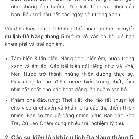
như không ảnh hưởng đến lịch trình vui chơi của
bạn. Bầu trời hầu hết các ngày đều trong xanh.
Với điều kiện thời tiết không thể thuận lợi hơn, chuyến
du lịch Đà Nẵng tháng 5
mở ra vô vàn cơ hội để bạn
khám phá và trải nghiệm.
Tắm biển & lặn biển: Nắng đẹp, biển êm, nước trong
xanh và ấm áp. Các bãi biển nổi tiếng như Mỹ Khê,
Non Nước trở thành những thiên đường thực sự.
Đây cũng là thời điểm nước biển trong nhất, tầm
nhìn tốt nhất cho các hoạt động lặn ngắm san hô.
Khám phá đảo/rừng: Thời tiết khô ráo rất thuận lợi
cho việc di chuyển và khám phá các địa điểm thiên
nhiên. Bạn có thể dễ dàng chinh phục Bán đảo Sơn
Trà, Cù Lao Chàm cùng nhiều trải nghiệm lý thú.
2. Các sự kiện lớn khi du lịch Đà Nẵng tháng 5