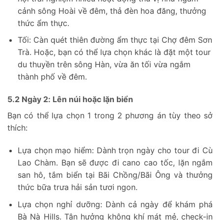
cảnh sông Hoài về đêm, thả đèn hoa đăng, thưởng
thức ẩm thực.
Tối: Càn quét thiên đường ẩm thực tại Chợ đêm Sơn
Trà. Hoặc, bạn có thể lựa chọn khác là đặt một tour
du thuyền trên sông Hàn, vừa ăn tối vừa ngắm
thành phố về đêm.
5.2 Ngày 2: Lên núi hoặc lặn biển
Bạn có thể lựa chọn 1 trong 2 phương án tùy theo sở
thích:
Lựa chọn mạo hiểm: Dành trọn ngày cho tour đi Cù
Lao Chàm. Bạn sẽ được đi cano cao tốc, lặn ngắm
san hô, tắm biển tại Bãi Chồng/Bãi Ông và thưởng
thức bữa trưa hải sản tươi ngon.
Lựa chọn nghỉ dưỡng: Dành cả ngày để khám phá
Bà Nà Hills. Tận hưởng không khí mát mẻ, check-in