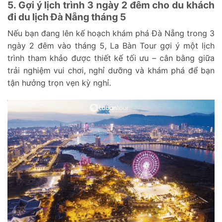
5. Gợi ý lịch trình 3 ngày 2 đêm cho du khách
đi du lịch Đà Nẵng tháng 5
Nếu bạn đang lên kế hoạch khám phá Đà Nẵng trong 3
ngày 2 đêm vào tháng 5, La Bàn Tour gợi ý một lịch
trình tham khảo được thiết kế tối ưu – cân bằng giữa
trải nghiệm vui chơi, nghỉ dưỡng và khám phá để bạn
tận hưởng trọn vẹn kỳ nghỉ.