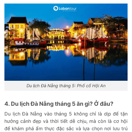
Du lịch Đà Nẵng tháng 5: Phố cổ Hội An
4. Du lịch Đà Nẵng tháng 5 ăn gì? Ở đâu?
Du lịch Đà Nẵng vào tháng 5 không chỉ là dịp để tận
hưởng cảnh đẹp và thời tiết dễ chịu, mà còn là cơ hội
để khám phá ẩm thực đặc sắc và lựa chọn nơi lưu trú