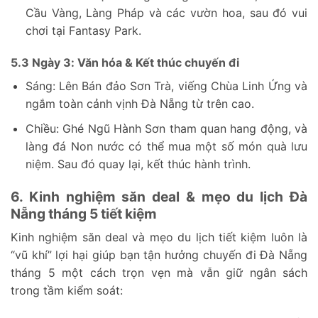
Cầu Vàng, Làng Pháp và các vườn hoa, sau đó vui
chơi tại Fantasy Park.
5.3 Ngày 3: Văn hóa & Kết thúc chuyến đi
Sáng: Lên Bán đảo Sơn Trà, viếng Chùa Linh Ứng và
ngắm toàn cảnh vịnh Đà Nẵng từ trên cao.
Chiều: Ghé Ngũ Hành Sơn tham quan hang động, và
làng đá Non nước có thể mua một số món quà lưu
niệm. Sau đó quay lại, kết thúc hành trình.
6. Kinh nghiệm săn deal & mẹo du lịch Đà
Nẵng tháng 5 tiết kiệm
Kinh nghiệm săn deal và mẹo du lịch tiết kiệm luôn là
“vũ khí” lợi hại giúp bạn tận hưởng chuyến đi Đà Nẵng
tháng 5 một cách trọn vẹn mà vẫn giữ ngân sách
trong tầm kiểm soát: