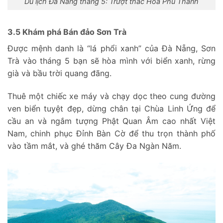
Du lịch Đà Nẵng tháng 5: Trượt thác Hòa Phú Thành
3.5 Khám phá Bán đảo Sơn Trà
Được mệnh danh là “lá phổi xanh” của Đà Nẵng, Sơn
Trà vào tháng 5 bạn sẽ hòa mình với biển xanh, rừng
già và bầu trời quang đãng.
Thuê một chiếc xe máy và chạy dọc theo cung đường
ven biển tuyệt đẹp, dừng chân tại Chùa Linh Ứng để
cầu an và ngắm tượng Phật Quan Âm cao nhất Việt
Nam, chinh phục Đỉnh Bàn Cờ để thu trọn thành phố
vào tầm mắt, và ghé thăm Cây Đa Ngàn Năm.