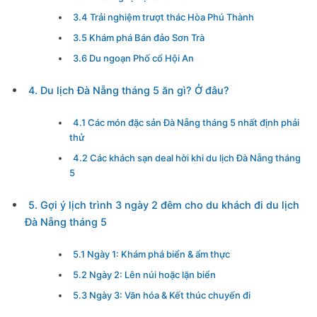
3.4 Trải nghiệm trượt thác Hòa Phú Thành
3.5 Khám phá Bán đảo Sơn Trà
3.6 Du ngoạn Phố cổ Hội An
4. Du lịch Đà Nẵng tháng 5 ăn gì? Ở đâu?
4.1 Các món đặc sản Đà Nẵng tháng 5 nhất định phải
thử
4.2 Các khách sạn deal hời khi du lịch Đà Nẵng tháng
5
5. Gợi ý lịch trình 3 ngày 2 đêm cho du khách đi du lịch
Đà Nẵng tháng 5
5.1 Ngày 1: Khám phá biển & ẩm thực
5.2 Ngày 2: Lên núi hoặc lặn biển
5.3 Ngày 3: Văn hóa & Kết thúc chuyến đi