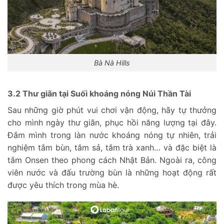
Bà Nà Hills
3.2 Thư giãn tại Suối khoáng nóng Núi Thần Tài
Sau những giờ phút vui chơi vận động, hãy tự thưởng
cho mình ngày thư giãn, phục hồi năng lượng tại đây.
Đắm mình trong làn nước khoáng nóng tự nhiên, trải
nghiệm tắm bùn, tắm sả, tắm trà xanh… và đặc biệt là
tắm Onsen theo phong cách Nhật Bản. Ngoài ra, công
viên nước và đấu trường bùn là những hoạt động rất
được yêu thích trong mùa hè.