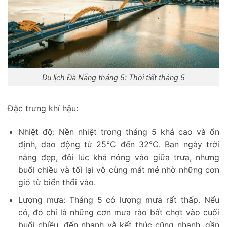
Du lịch Đà Nẵng tháng 5: Thời tiết tháng 5
Đặc trưng khí hậu:
Nhiệt độ: Nền nhiệt trong tháng 5 khá cao và ổn
định, dao động từ 25°C đến 32°C. Ban ngày trời
nắng đẹp, đôi lúc khá nóng vào giữa trưa, nhưng
buổi chiều và tối lại vô cùng mát mẻ nhờ những cơn
gió từ biển thổi vào.
Lượng mưa: Tháng 5 có lượng mưa rất thấp. Nếu
có, đó chỉ là những cơn mưa rào bất chợt vào cuối
buổi chiều, đến nhanh và kết thúc cũng nhanh, gần