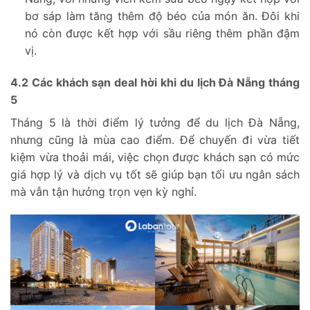
bơ sáp làm tăng thêm độ béo của món ăn. Đôi khi
nó còn được kết hợp với sầu riêng thêm phần đậm
vị.
4.2 Các khách sạn deal hời khi du lịch Đà Nẵng tháng
5
Tháng 5 là thời điểm lý tưởng để du lịch Đà Nẵng,
nhưng cũng là mùa cao điểm. Để chuyến đi vừa tiết
kiệm vừa thoải mái, việc chọn được khách sạn có mức
giá hợp lý và dịch vụ tốt sẽ giúp bạn tối ưu ngân sách
mà vẫn tận hưởng trọn vẹn kỳ nghỉ.