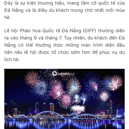
Đây là sự kiện thương hiệu, mang tầm cỡ quốc tế của
Đà Nẵng và là điều du khách mong chờ nhất mỗi mùa
hè.
Lễ hội Pháo hoa Quốc tế Đà Nẵng (DIFF) thường diễn
ra vào tháng 6 và tháng 7. Tuy nhiên, du khách đến Đà
Nẵng có thể thưởng thức những màn trình diễn đầu
tiên nếu lễ hội được tổ chức sớm hơn để phục vụ du
lịch hè.