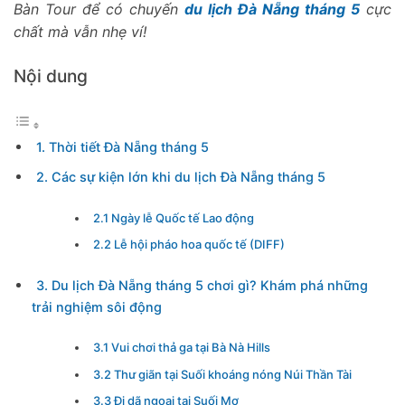
Bàn Tour để có chuyến
du lịch Đà Nẵng tháng 5
cực
chất mà vẫn nhẹ ví!
Nội dung
1. Thời tiết Đà Nẵng tháng 5
2. Các sự kiện lớn khi du lịch Đà Nẵng tháng 5
2.1 Ngày lễ Quốc tế Lao động
2.2 Lễ hội pháo hoa quốc tế (DIFF)
3. Du lịch Đà Nẵng tháng 5 chơi gì? Khám phá những
trải nghiệm sôi động
3.1 Vui chơi thả ga tại Bà Nà Hills
3.2 Thư giãn tại Suối khoáng nóng Núi Thần Tài
3.3 Đi dã ngoại tại Suối Mơ