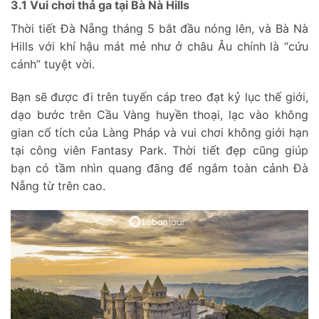
3.1 Vui chơi thả ga tại Bà Nà Hills
Thời tiết Đà Nẵng tháng 5 bắt đầu nóng lên, và Bà Nà
Hills với khí hậu mát mẻ như ở châu Âu chính là “cứu
cánh” tuyệt vời.
Bạn sẽ được đi trên tuyến cáp treo đạt kỷ lục thế giới,
dạo bước trên Cầu Vàng huyền thoại, lạc vào không
gian cổ tích của Làng Pháp và vui chơi không giới hạn
tại công viên Fantasy Park. Thời tiết đẹp cũng giúp
bạn có tầm nhìn quang đãng để ngắm toàn cảnh Đà
Nẵng từ trên cao.