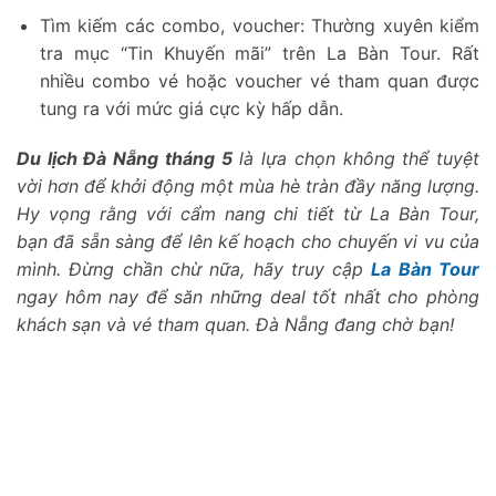
Tìm kiếm các combo, voucher: Thường xuyên kiểm
tra mục “Tin Khuyến mãi” trên La Bàn Tour. Rất
nhiều combo vé hoặc voucher vé tham quan được
tung ra với mức giá cực kỳ hấp dẫn.
Du lịch Đà Nẵng tháng 5
là lựa chọn không thể tuyệt
vời hơn để khởi động một mùa hè tràn đầy năng lượng.
Hy vọng rằng với cẩm nang chi tiết từ La Bàn Tour,
bạn đã sẵn sàng để lên kế hoạch cho chuyến vi vu của
mình. Đừng chần chừ nữa, hãy truy cập
La Bàn Tour
ngay hôm nay để săn những deal tốt nhất cho phòng
khách sạn và vé tham quan. Đà Nẵng đang chờ bạn!