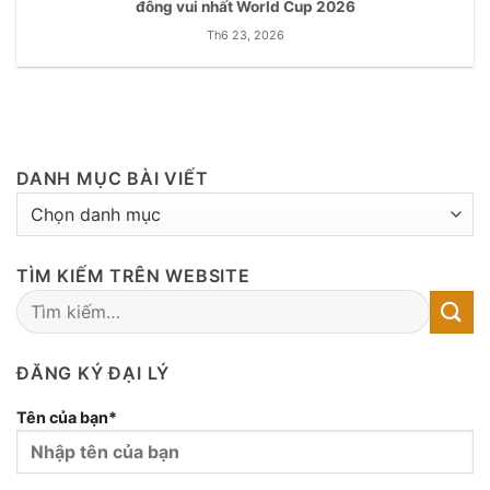
đông vui nhất World Cup 2026
Th6 23, 2026
DANH MỤC BÀI VIẾT
DANH
MỤC
BÀI
TÌM KIẾM TRÊN WEBSITE
VIẾT
ĐĂNG KÝ ĐẠI LÝ
Tên của bạn*