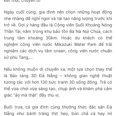
kết thúc chuyến đi
Ngày cuối cùng, gia đình nên chọn những hoạt động
nhẹ nhàng để nghỉ ngơi và tái tạo năng lượng trước khi
trở về. Gợi ý hàng đầu là Công viên Suối Khoáng Nóng
Thần Tài, nằm trong khu bảo tồn Bà Nà Núi Chúa, cách
trung tâm khoảng 30km. Hoặc du khách có thể
nghiệm công viên nước Mikazuki Water Park để trải
nghiệm các dịch vụ tắm onsen, công viên nước chuẩn
xứ phù Tang,…
Nếu không muốn di chuyển xa, một lựa chọn thay thế
là Bảo tàng 3D Đà Nẵng – không gian nghệ thuật
tương tác với hơn 130 bức tranh 3D sống động. Trẻ có
thể vừa chơi vừa sáng tạo, chụp ảnh và khám phá cảm
giác “ảo mà thật” đầy thú vị.
Buổi trưa, cả gia đình cùng thưởng thức đặc sản Đà
Nẵng như bánh tráng thịt heo, bún chả cá hay mì