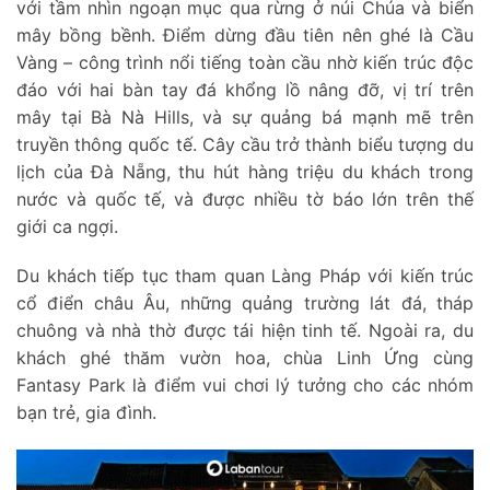
với tầm nhìn ngoạn mục qua rừng ở núi Chúa và biển
mây bồng bềnh. Điểm dừng đầu tiên nên ghé là Cầu
Vàng – công trình nổi tiếng toàn cầu nhờ kiến trúc độc
đáo với hai bàn tay đá khổng lồ nâng đỡ, vị trí trên
mây tại Bà Nà Hills, và sự quảng bá mạnh mẽ trên
truyền thông quốc tế. Cây cầu trở thành biểu tượng du
lịch của Đà Nẵng, thu hút hàng triệu du khách trong
nước và quốc tế, và được nhiều tờ báo lớn trên thế
giới ca ngợi.
Du khách tiếp tục tham quan Làng Pháp với kiến trúc
cổ điển châu Âu, những quảng trường lát đá, tháp
chuông và nhà thờ được tái hiện tinh tế. Ngoài ra, du
khách ghé thăm vườn hoa, chùa Linh Ứng cùng
Fantasy Park là điểm vui chơi lý tưởng cho các nhóm
bạn trẻ, gia đình.