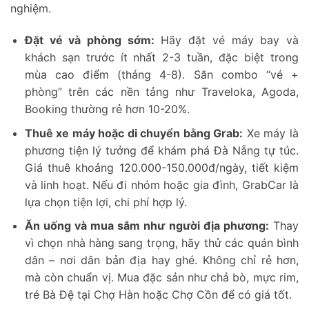
nghiệm.
Đặt vé và phòng sớm:
Hãy đặt vé máy bay và
khách sạn trước ít nhất 2-3 tuần, đặc biệt trong
mùa cao điểm (tháng 4-8). Săn combo “vé +
phòng” trên các nền tảng như Traveloka, Agoda,
Booking thường rẻ hơn 10-20%.
Thuê xe máy hoặc di chuyển bằng Grab:
Xe máy là
phương tiện lý tưởng để khám phá Đà Nẵng tự túc.
Giá thuê khoảng 120.000-150.000đ/ngày, tiết kiệm
và linh hoạt. Nếu đi nhóm hoặc gia đình, GrabCar là
lựa chọn tiện lợi, chi phí hợp lý.
Ăn uống và mua sắm như người địa phương:
Thay
vì chọn nhà hàng sang trọng, hãy thử các quán bình
dân – nơi dân bản địa hay ghé. Không chỉ rẻ hơn,
mà còn chuẩn vị. Mua đặc sản như chả bò, mực rim,
tré Bà Đệ tại Chợ Hàn hoặc Chợ Cồn để có giá tốt.