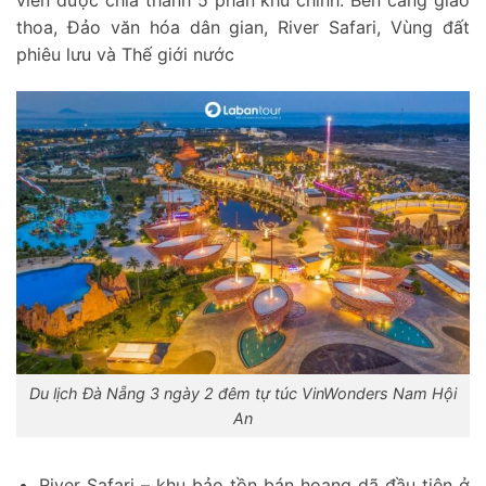
viên được chia thành 5 phân khu chính: Bến cảng giao
thoa, Đảo văn hóa dân gian, River Safari, Vùng đất
phiêu lưu và Thế giới nước
Du lịch Đà Nẵng 3 ngày 2 đêm tự túc VinWonders Nam Hội
An
River Safari – khu bảo tồn bán hoang dã đầu tiên ở