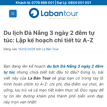
Bỏ
Khách lẻ:
0776 988 001
| Đại Lý:
0854 001 001
qua
nội
dung
Du lịch Đà Nẵng 3 ngày 2 đêm tự
túc: Lập kế hoạch chi tiết từ A-Z
Đăng vào
15/02/2026
bởi
La Bàn Tour
Bạn đang lên kế hoạch
du lịch Đà Nẵng 3 ngày 2 đêm
tự túc
nhưng chưa biết bắt đầu từ đâu? Đừng lo, bài
viết này của
La Bàn Tour
sẽ giúp bạn có trong tay lộ
trình hoàn chỉnh từ A-Z: chi phí, địa điểm vui chơi, ăn
uống, lưu trú và cả mẹo tiết kiệm thực tế. Đọc ngay để
tự tin lên đường khám phá thành phố biển xinh đẹp
này trọn vẹn nhất!