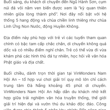
Buổi sáng, du khách di chuyển đến Ngũ Hành Sơn, cụm
núi đá vôi nằm ven biển được xem là “kỳ quan thiên
nhiên giữa lòng thành phố”. Nơi đây nổi bật với hệ
thống 5 hang động và chùa chiền linh thiêng như chùa
Linh Ứng Non Nước, động Huyền Không.
Địa điểm này phù hợp với trẻ vì các tuyến tham quan
chính có bậc tam cấp chắc chắn, di chuyển không quá
dốc và có nhiều điểm nghỉ chân. Trẻ có thể vừa đi vừa
khám phá các hình thù đá tự nhiên, học hỏi về văn hóa
Phật giáo và địa chất.
Buổi chiều, dành trọn thời gian tại VinWonders Nam
Hội An – tổ hợp vui chơi giải trí quy mô lớn chỉ cách
trung tâm Đà Nẵng khoảng 45 phút di chuyển.
VinWonders Nam Hội An hấp dẫn du khách nhờ kết
hợp giữa trải nghiệm văn hóa truyền thống, thế giới
giải trí hiện đại và vườn thú du khảo độc đáo. Công