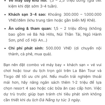
Vé máy bay khứ hồi:
1,5 – 2,5 triệu đồng (giá tiết
kiệm khi đặt sớm 3-4 tuần).
Khách sạn 3-4 sao:
Khoảng 300.000 – 1.000.000
VNĐ/đêm (khu trung tâm hoặc gần biển Mỹ Khê).
Ăn uống & tham quan:
1,5 – 2 triệu đồng (không
bao gồm vé Bà Nà Hills, Núi Thần Tài, Ngũ Hành
Sơn, phố cổ Hội An…)
Chi phí phát sinh:
500.000 VNĐ (di chuyển nội
thành, cà phê, mua quà).
Bạn nên đặt combo vé máy bay + khách sạn + vé vui
chơi hoặc tour du lịch trọn gói trên La Bàn Tour và
Tixgo để tối ưu chi phí. Nếu muốn trải nghiệm thoải
mái hơn, hãy nâng ngân sách thêm 1-2 triệu để lựa
chọn resort 4 sao hoặc các bữa ăn cao cấp hơn. Việc
dự trù trước giúp bạn tránh chi tiêu phát sinh không
cần thiết khi
du lịch Đà Nẵng tự túc 3 ngày
.