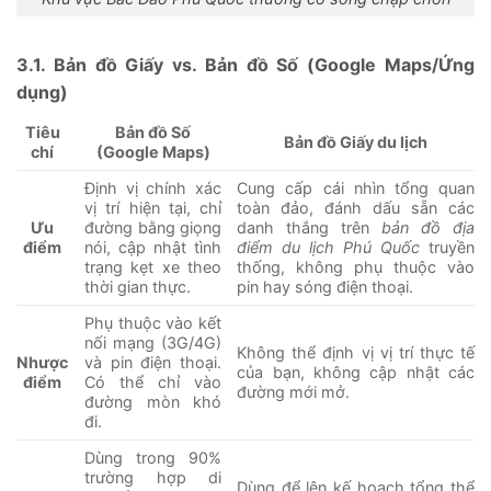
3.1. Bản đồ Giấy vs. Bản đồ Số (Google Maps/Ứng
dụng)
Tiêu
Bản đồ Số
Bản đồ Giấy du lịch
chí
(Google Maps)
Định vị chính xác
Cung cấp cái nhìn tổng quan
vị trí hiện tại, chỉ
toàn đảo, đánh dấu sẵn các
đường bằng giọng
danh thắng trên
bản đồ địa
Ưu
nói, cập nhật tình
điểm du lịch Phú Quốc
truyền
điểm
trạng kẹt xe theo
thống, không phụ thuộc vào
thời gian thực.
pin hay sóng điện thoại.
Phụ thuộc vào kết
nối mạng (3G/4G)
Không thể định vị vị trí thực tế
và pin điện thoại.
Nhược
của bạn, không cập nhật các
Có thể chỉ vào
điểm
đường mới mở.
đường mòn khó
đi.
Dùng trong 90%
trường hợp di
Dùng để lên kế hoạch tổng thể