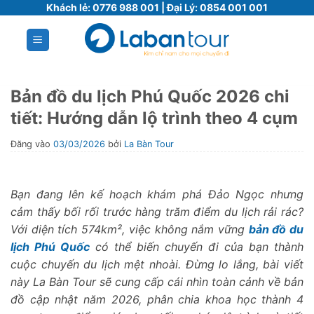
Bỏ
Khách lẻ:
0776 988 001
| Đại Lý:
0854 001 001
qua
nội
dung
Bản đồ du lịch Phú Quốc 2026 chi
tiết: Hướng dẫn lộ trình theo 4 cụm
Đăng vào
03/03/2026
bởi
La Bàn Tour
Bạn đang lên kế hoạch khám phá Đảo Ngọc nhưng
cảm thấy bối rối trước hàng trăm điểm du lịch rải rác?
Với diện tích 574km², việc không nắm vững
bản đồ du
lịch Phú Quốc
có thể biến chuyến đi của bạn thành
cuộc chuyến du lịch mệt nhoài. Đừng lo lắng, bài viết
này La Bàn Tour sẽ cung cấp cái nhìn toàn cảnh về bản
đồ cập nhật năm 2026, phân chia khoa học thành 4