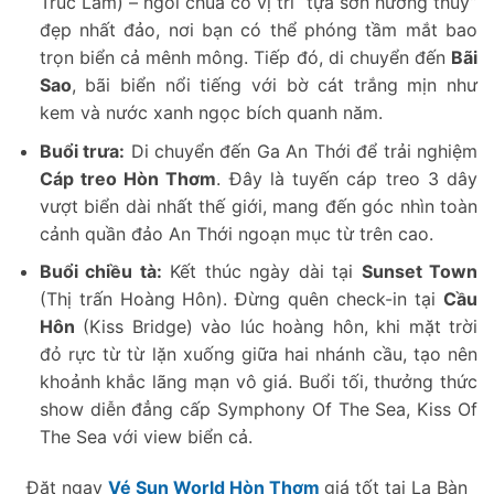
Trúc Lâm) – ngôi chùa có vị trí “tựa sơn hướng thủy”
đẹp nhất đảo, nơi bạn có thể phóng tầm mắt bao
trọn biển cả mênh mông. Tiếp đó, di chuyển đến
Bãi
Sao
, bãi biển nổi tiếng với bờ cát trắng mịn như
kem và nước xanh ngọc bích quanh năm.
Buổi trưa:
Di chuyển đến Ga An Thới để trải nghiệm
Cáp treo Hòn Thơm
. Đây là tuyến cáp treo 3 dây
vượt biển dài nhất thế giới, mang đến góc nhìn toàn
cảnh quần đảo An Thới ngoạn mục từ trên cao.
Buổi chiều tà:
Kết thúc ngày dài tại
Sunset Town
(Thị trấn Hoàng Hôn). Đừng quên check-in tại
Cầu
Hôn
(Kiss Bridge) vào lúc hoàng hôn, khi mặt trời
đỏ rực từ từ lặn xuống giữa hai nhánh cầu, tạo nên
khoảnh khắc lãng mạn vô giá. Buổi tối, thưởng thức
show diễn đẳng cấp Symphony Of The Sea, Kiss Of
The Sea với view biển cả.
Đặt ngay
Vé Sun World Hòn Thơm
giá tốt tại La Bàn