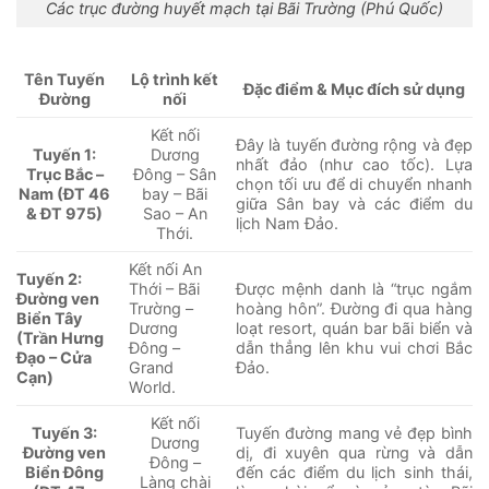
Các trục đường huyết mạch tại Bãi Trường (Phú Quốc)
Tên Tuyến
Lộ trình kết
Đặc điểm & Mục đích sử dụng
Đường
nối
Kết nối
Đây là tuyến đường rộng và đẹp
Dương
Tuyến 1:
nhất đảo (như cao tốc). Lựa
Đông – Sân
Trục Bắc –
chọn tối ưu để di chuyển nhanh
bay – Bãi
Nam (ĐT 46
giữa Sân bay và các điểm du
Sao – An
& ĐT 975)
lịch Nam Đảo.
Thới.
Kết nối An
Tuyến 2:
Thới – Bãi
Được mệnh danh là “trục ngắm
Đường ven
Trường –
hoàng hôn”. Đường đi qua hàng
Biển Tây
Dương
loạt resort, quán bar bãi biển và
(Trần Hưng
Đông –
dẫn thẳng lên khu vui chơi Bắc
Đạo – Cửa
Grand
Đảo.
Cạn)
World.
Kết nối
Tuyến 3:
Tuyến đường mang vẻ đẹp bình
Dương
Đường ven
dị, đi xuyên qua rừng và dẫn
Đông –
Biển Đông
đến các điểm du lịch sinh thái,
Làng chài