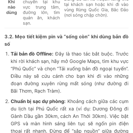
chuyển tại khu
Khi
tại khách sạn hoặc khi đi vào
vực trung tâm,
nào
vùng Rừng Quốc Gia, Bắc Đảo
đường lớn, tìm
dùng
(nơi sóng chập chờn).
quán ăn, khách
sạn.
3.2. Mẹo tiết kiệm pin và “sống còn” khi dùng bản đồ
số
Tải bản đồ Offline:
Đây là thao tác bắt buộc. Trước
khi rời khách sạn, hãy mở Google Maps, tìm khu vực
“Phú Quốc” và chọn “Tải xuống bản đồ ngoại tuyến”.
Điều này sẽ cứu cánh cho bạn khi đi vào những
đoạn đường xuyên rừng mất sóng (như đường đi
Bãi Thơm, Rạch Tràm).
Chuẩn bị sạc dự phòng:
Khoảng cách giữa các cụm
du lịch tại Phú Quốc rất xa (ví dụ: Dương Đông đi
Gành Dầu gần 30km, cách An Thới 30km). Việc bật
GPS và màn hình sáng liên tục sẽ ngốn pin điện
thoại rất nhanh. Đừng để “sập nguồn” giữa đường