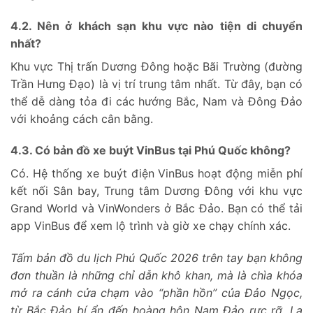
4.2. Nên ở khách sạn khu vực nào tiện di chuyển
nhất?
Khu vực Thị trấn Dương Đông hoặc Bãi Trường (đường
Trần Hưng Đạo) là vị trí trung tâm nhất. Từ đây, bạn có
thể dễ dàng tỏa đi các hướng Bắc, Nam và Đông Đảo
với khoảng cách cân bằng.
4.3. Có bản đồ xe buýt VinBus tại Phú Quốc không?
Có. Hệ thống xe buýt điện VinBus hoạt động miễn phí
kết nối Sân bay, Trung tâm Dương Đông với khu vực
Grand World và VinWonders ở Bắc Đảo. Bạn có thể tải
app VinBus để xem lộ trình và giờ xe chạy chính xác.
Tấm bản đồ du lịch Phú Quốc 2026 trên tay bạn không
đơn thuần là những chỉ dẫn khô khan, mà là chìa khóa
mở ra cánh cửa chạm vào “phần hồn” của Đảo Ngọc,
từ Bắc Đảo bí ẩn đến hoàng hôn Nam Đảo rực rỡ. La