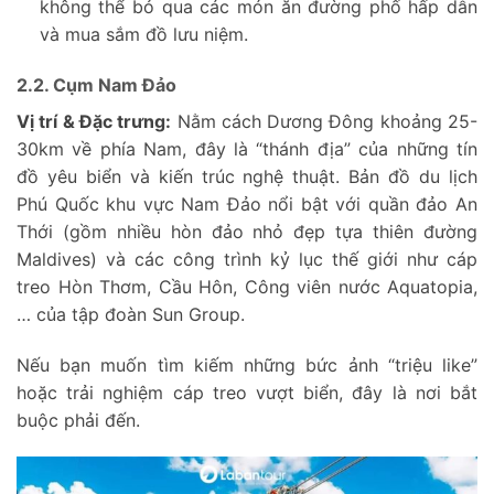
không thể bỏ qua các món ăn đường phố hấp dẫn
và mua sắm đồ lưu niệm.
2.2. Cụm Nam Đảo
Vị trí & Đặc trưng:
Nằm cách Dương Đông khoảng 25-
30km về phía Nam, đây là “thánh địa” của những tín
đồ yêu biển và kiến trúc nghệ thuật. Bản đồ du lịch
Phú Quốc khu vực Nam Đảo nổi bật với quần đảo An
Thới (gồm nhiều hòn đảo nhỏ đẹp tựa thiên đường
Maldives) và các công trình kỷ lục thế giới như cáp
treo Hòn Thơm, Cầu Hôn, Công viên nước Aquatopia,
… của tập đoàn Sun Group.
Nếu bạn muốn tìm kiếm những bức ảnh “triệu like”
hoặc trải nghiệm cáp treo vượt biển, đây là nơi bắt
buộc phải đến.