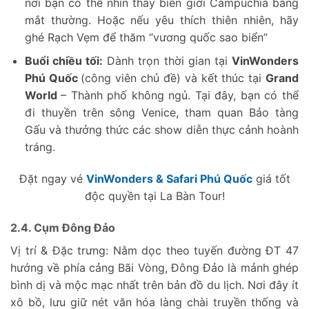
nơi bạn có thể nhìn thấy biên giới Campuchia bằng
mắt thường. Hoặc nếu yêu thích thiên nhiên, hãy
ghé Rạch Vẹm để thăm “vương quốc sao biển”
Buổi chiều tối:
Dành trọn thời gian tại
VinWonders
Phú Quốc
(công viên chủ đề) và kết thúc tại
Grand
World
– Thành phố không ngủ. Tại đây, bạn có thể
đi thuyền trên sông Venice, tham quan Bảo tàng
Gấu và thưởng thức các show diễn thực cảnh hoành
tráng.
Đặt ngay vé
VinWonders & Safari Phú Quốc
giá tốt
độc quyền tại La Bàn Tour!
2.4. Cụm Đông Đảo
Vị trí & Đặc trưng: Nằm dọc theo tuyến đường ĐT 47
hướng về phía cảng Bãi Vòng, Đông Đảo là mảnh ghép
bình dị và mộc mạc nhất trên bản đồ du lịch. Nơi đây ít
xô bồ, lưu giữ nét văn hóa làng chài truyền thống và