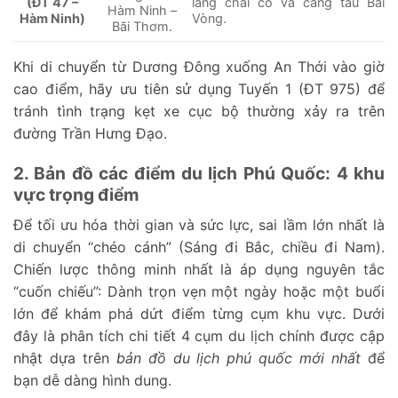
(ĐT 47 –
làng chài cổ và cảng tàu Bãi
Hàm Ninh –
Hàm Ninh)
Vòng.
Bãi Thơm.
Khi di chuyển từ Dương Đông xuống An Thới vào giờ
cao điểm, hãy ưu tiên sử dụng Tuyến 1 (ĐT 975) để
tránh tình trạng kẹt xe cục bộ thường xảy ra trên
đường Trần Hưng Đạo.
2. Bản đồ các điểm du lịch Phú Quốc: 4 khu
vực trọng điểm
Để tối ưu hóa thời gian và sức lực, sai lầm lớn nhất là
di chuyển “chéo cánh” (Sáng đi Bắc, chiều đi Nam).
Chiến lược thông minh nhất là áp dụng nguyên tắc
“cuốn chiếu”: Dành trọn vẹn một ngày hoặc một buổi
lớn để khám phá dứt điểm từng cụm khu vực. Dưới
đây là phân tích chi tiết 4 cụm du lịch chính được cập
nhật dựa trên
bản đồ du lịch phú quốc mới nhất
để
bạn dễ dàng hình dung.