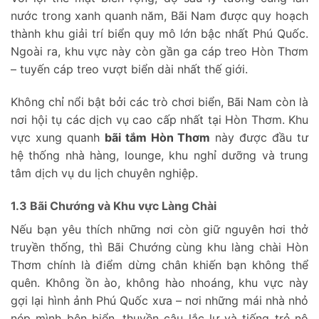
nước trong xanh quanh năm, Bãi Nam được quy hoạch
thành khu giải trí biển quy mô lớn bậc nhất Phú Quốc.
Ngoài ra, khu vực này còn gần ga cáp treo Hòn Thơm
– tuyến cáp treo vượt biển dài nhất thế giới.
Không chỉ nổi bật bởi các trò chơi biển, Bãi Nam còn là
nơi hội tụ các dịch vụ cao cấp nhất tại Hòn Thơm. Khu
vực xung quanh
bãi tắm Hòn Thơm
này được đầu tư
hệ thống nhà hàng, lounge, khu nghỉ dưỡng và trung
tâm dịch vụ du lịch chuyên nghiệp.
1.3 Bãi Chướng và Khu vực Làng Chài
Nếu bạn yêu thích những nơi còn giữ nguyên hơi thở
truyền thống, thì Bãi Chướng cùng khu làng chài Hòn
Thơm chính là điểm dừng chân khiến bạn không thể
quên. Không ồn ào, không hào nhoáng, khu vực này
gợi lại hình ảnh Phú Quốc xưa – nơi những mái nhà nhỏ
nép mình bên biển, thuyền câu lắc lư và tiếng trẻ nô