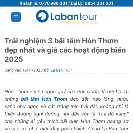
Bỏ
Khách lẻ:
0776 988 001
| Đại Lý:
0854 001 001
qua
nội
dung
Trải nghiệm 3 bãi tắm Hòn Thơm
đẹp nhất và giá các hoạt động biển
2025
Đăng vào
19/11/2025
bởi
La Bàn Tour
Hòn Thơm – viên ngọc quý của Phú Quốc, là nơi hội tụ
những
bãi tắm Hòn Thơm
đẹp đến nao lòng, nước
xanh như ngọc và cát trắng mịn trải dài. Không chỉ là
thiên đường nghỉ dưỡng, nơi đây còn là “tọa độ vàng”
cho những ai yêu thích bãi biển Hòn Thơm hoang sơ
và các trò chơi biển đầy phấn khích. Cùng La Bàn Tour