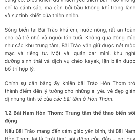
chỉ là cảnh sắc, mà còn bởi bầu không khí trong lành
và sự tinh khiết của thiên nhiên.
Sóng biển tại Bãi Trào khá êm, nước nông, rất an toàn
cho cả trẻ nhỏ và người lớn tuổi. Không quá đông đúc
như các khu trung tâm, Bãi Trào vẫn giữ được nét mộc
mạc và riêng tư. Một vài quán bar mini, khu nghỉ
dưỡng sinh thái và dịch vụ chèo kayak, lặn biển được
bố trí hợp lý.
Chính sự cân bằng ấy khiến bãi Trào Hòn Thơm trở
thành điểm đến lý tưởng cho những ai yêu vẻ đẹp giản
dị nhưng tinh tế của
các bãi tắm ở Hòn Thơm
.
1.2 Bài Nam Hòn Thơm: Trung tâm thể thao biển sôi
động
Nếu Bãi Trào mang đến cảm giác yên bình, thì Bãi Nam
Hòn Thơm lại là “trái tim” sôi động của đảo – nơi quy