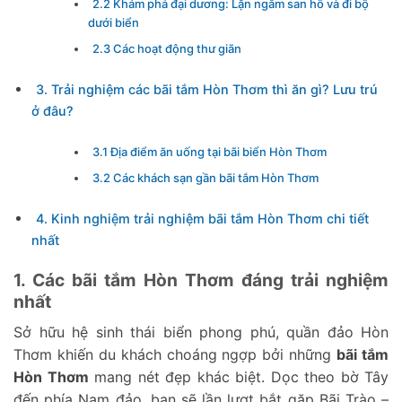
2.2 Khám phá đại dương: Lặn ngắm san hô và đi bộ
dưới biển
2.3 Các hoạt động thư giãn
3. Trải nghiệm các bãi tắm Hòn Thơm thì ăn gì? Lưu trú
ở đâu?
3.1 Địa điểm ăn uống tại bãi biển Hòn Thơm
3.2 Các khách sạn gần bãi tắm Hòn Thơm
4. Kinh nghiệm trải nghiệm bãi tắm Hòn Thơm chi tiết
nhất
1. Các bãi tắm Hòn Thơm đáng trải nghiệm
nhất
Sở hữu hệ sinh thái biển phong phú, quần đảo Hòn
Thơm khiến du khách choáng ngợp bởi những
bãi tắm
Hòn Thơm
mang nét đẹp khác biệt. Dọc theo bờ Tây
đến phía Nam đảo, bạn sẽ lần lượt bắt gặp Bãi Trào –