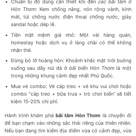
Chuẩn bị đồ dùng cần thiết khi đến
các bãi tắm ở
Hòn Thơm
: Kem chống nắng, nón rộng vành, kính
mát, túi chống nước điện thoại chống nước, giày
sandal hoặc dép lê.
Tiền mặt mệnh giá nhỏ: Một vài hàng quán,
homestay hoặc dịch vụ ở làng chài có thể không
nhận thẻ.
Đừng bỏ lỡ hoàng hôn: Khoảnh khắc mặt trời buông
xuống sau dãy núi đá ở
bãi biển Hòn Thơm
là một
trong những khung cảnh đẹp nhất Phú Quốc.
Mua vé combo: Vé cáp treo + vé khu vui chơi hoặc
combo “cáp treo + bữa trưa + trò chơi biển” sẽ tiết
kiệm 15-20% chi phí.
Hành trình khám phá
bãi tắm Hòn Thơm
là chuyến đi
để bạn chạm vào những sắc thái riêng của thiên nhiên.
Nếu bạn đang tìm kiếm địa điểm vừa có cảnh đẹp, vừa