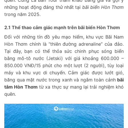
quên. Cùng La Bàn Tour tham khảo bảng giá và gợi ý
những hoạt động đáng thử nhất tại
bãi biển Hòn Thơm
trong năm 2025.
2.1 Thể thao cảm giác mạnh trên bãi biển Hòn Thơm
Đối với những tín đồ yêu mạo hiểm, khu vực Bãi Nam
Hòn Thơm chính là “thiên đường adrenaline” của đảo.
Tại đây, bạn có thể thỏa sức chinh phục sóng biển
bằng mô-tô nước (Jetski) với giá khoảng 600.000 –
850.000 VNĐ/15 phút cho một lượt (2 người), tùy loại
máy và khu vực di chuyển. Cảm giác được lướt gió,
băng qua mặt nước trong xanh và ngắm toàn cảnh
bãi
tắm Hòn Thơm
từ xa thực sự mang lại trải nghiệm khó
quên.