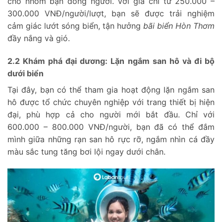
cho nhóm bạn đông người. Với giá chỉ từ 250.000 –
300.000 VNĐ/người/lượt, bạn sẽ được trải nghiệm
cảm giác lướt sóng biển, tận hưởng
bãi biển Hòn Thơm
đầy nắng và gió.
2.2 Khám phá đại dương: Lặn ngắm san hô và đi bộ
dưới biển
Tại đây, bạn có thể tham gia hoạt động lặn ngắm san
hô được tổ chức chuyên nghiệp với trang thiết bị hiện
đại, phù hợp cả cho người mới bắt đầu. Chỉ với
600.000 – 800.000 VNĐ/người, bạn đã có thể đắm
mình giữa những rạn san hô rực rỡ, ngắm nhìn cá đầy
màu sắc tung tăng bơi lội ngay dưới chân.