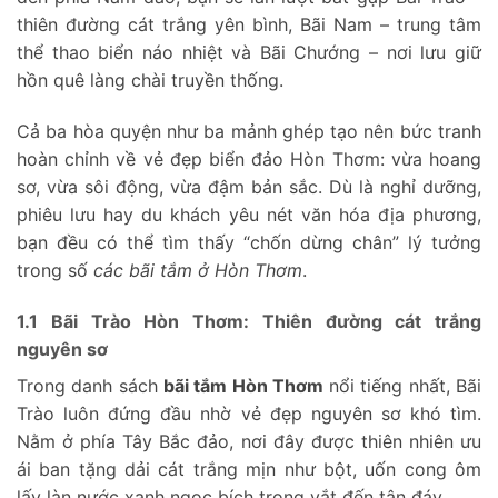
thiên đường cát trắng yên bình, Bãi Nam – trung tâm
thể thao biển náo nhiệt và Bãi Chướng – nơi lưu giữ
hồn quê làng chài truyền thống.
Cả ba hòa quyện như ba mảnh ghép tạo nên bức tranh
hoàn chỉnh về vẻ đẹp biển đảo Hòn Thơm: vừa hoang
sơ, vừa sôi động, vừa đậm bản sắc. Dù là nghỉ dưỡng,
phiêu lưu hay du khách yêu nét văn hóa địa phương,
bạn đều có thể tìm thấy “chốn dừng chân” lý tưởng
trong số
các bãi tắm ở Hòn Thơm
.
1.1 Bãi Trào Hòn Thơm: Thiên đường cát trắng
nguyên sơ
Trong danh sách
bãi tắm Hòn Thơm
nổi tiếng nhất, Bãi
Trào luôn đứng đầu nhờ vẻ đẹp nguyên sơ khó tìm.
Nằm ở phía Tây Bắc đảo, nơi đây được thiên nhiên ưu
ái ban tặng dải cát trắng mịn như bột, uốn cong ôm
lấy làn nước xanh ngọc bích trong vắt đến tận đáy.