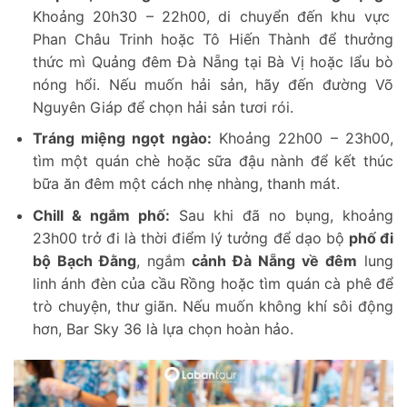
Khoảng 20h30 – 22h00, di chuyển đến khu vực
Phan Châu Trinh hoặc Tô Hiến Thành để thưởng
thức mì Quảng đêm Đà Nẵng tại Bà Vị hoặc lẩu bò
nóng hổi. Nếu muốn hải sản, hãy đến đường Võ
Nguyên Giáp để chọn hải sản tươi rói.
Tráng miệng ngọt ngào:
Khoảng 22h00 – 23h00,
tìm một quán chè hoặc sữa đậu nành để kết thúc
bữa ăn đêm một cách nhẹ nhàng, thanh mát.
Chill & ngắm phố:
Sau khi đã no bụng, khoảng
23h00 trở đi là thời điểm lý tưởng để dạo bộ
phố đi
bộ Bạch Đằng
, ngắm
cảnh Đà Nẵng về đêm
lung
linh ánh đèn của cầu Rồng hoặc tìm quán cà phê để
trò chuyện, thư giãn. Nếu muốn không khí sôi động
hơn, Bar Sky 36 là lựa chọn hoàn hảo.