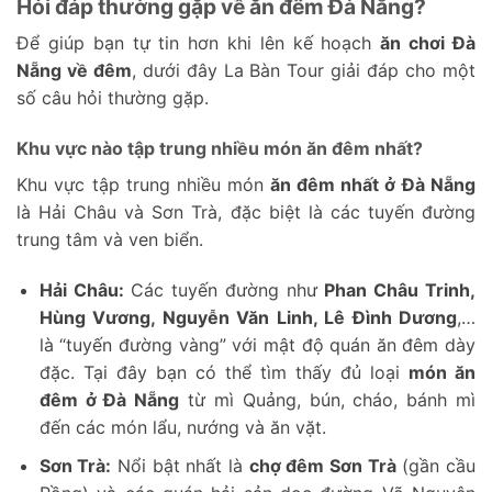
Hỏi đáp thường gặp về ăn đêm Đà Nẵng?
Để giúp bạn tự tin hơn khi lên kế hoạch
ăn chơi Đà
Nẵng về đêm
, dưới đây La Bàn Tour giải đáp cho một
số câu hỏi thường gặp.
Khu vực nào tập trung nhiều món ăn đêm nhất?
Khu vực tập trung nhiều món
ăn đêm nhất ở Đà Nẵng
là Hải Châu và Sơn Trà, đặc biệt là các tuyến đường
trung tâm và ven biển.
Hải Châu:
Các tuyến đường như
Phan Châu Trinh,
Hùng Vương, Nguyễn Văn Linh, Lê Đình Dương
,…
là “tuyến đường vàng” với mật độ quán ăn đêm dày
đặc. Tại đây bạn có thể tìm thấy đủ loại
món ăn
đêm ở Đà Nẵng
từ mì Quảng, bún, cháo, bánh mì
đến các món lẩu, nướng và ăn vặt.
Sơn Trà:
Nổi bật nhất là
chợ đêm Sơn Trà
(gần cầu