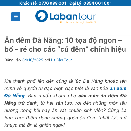
Bỏ
Khách lẻ:
0776 988 001
| Đại Lý:
0854 001 001
qua
nội
dung
Ăn đêm Đà Nẵng: 10 tọa độ ngon –
bổ – rẻ cho các “cú đêm” chính hiệu
Đăng vào
04/10/2025
bởi
La Bàn Tour
Khi thành phố lên đèn cũng là lúc Đà Nẵng khoác lên
mình vẻ quyến rũ đặc biệt, đặc biệt là văn hóa
ăn đêm
Đà Nẵng
. Bạn muốn khám phá
các món ăn đêm Đà
Nẵng
trứ danh, từ hải sản tươi rói đến những món lẩu
nướng nóng hổi hay ăn vặt chuẩn sinh viên? Cùng La
Bàn Tour điểm danh những quán ăn đêm “chất lừ”, mở
khuya mà ăn là ghiền ngay!