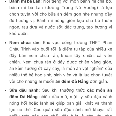
Bánh mì bà Lan:
Nổi tiếng với món bánh mì chả bò,
bánh mì bà Lan (đường Trưng Nữ Vương) là lựa
chọn tuyệt vời cho bữa ăn đêm gọn nhẹ nhưng đầy
đủ hương vị. Bánh mì nóng giòn kẹp chả bò thơm
ngon, rau dưa và nước sốt đặc trưng, tạo hương vị
khó quên.
Nem chua rán:
Khu vực cổng trường THPT Phan
Châu Trinh vào buổi tối là điểm tụ tập của nhiều xe
đẩy bán nem chua rán, khoai tây chiên, cá viên
chiên. Nem chua rán ở đây được chiên vàng giòn,
ăn kèm tương ớt cay cay, là món ăn vặt “ghiền” của
nhiều thế hệ học sinh, sinh viên và là lựa chọn tuyệt
vời cho những ai muốn
ăn đêm Đà Nẵng
đơn giản.
Sữa đậu nành:
Sau khi thưởng thức
các món ăn
đêm Đà Nẵng
nhiều dầu mỡ, một ly sữa đậu nành
nóng hổi hoặc lạnh sẽ giúp bạn giải khát và thanh
lọc cơ thể. Các quán sữa đậu nành mở khuya rất