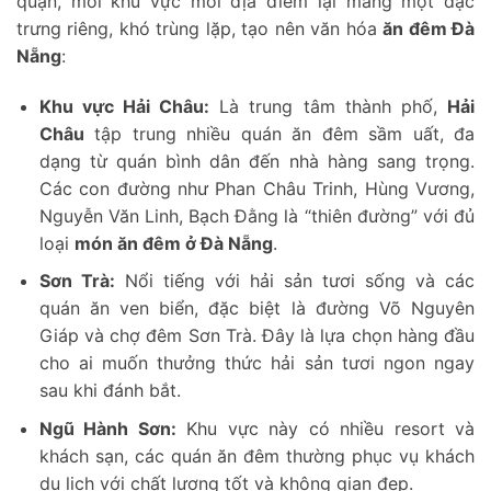
quận, mỗi khu vực mỗi địa điểm lại mang một đặc
trưng riêng, khó trùng lặp, tạo nên văn hóa
ăn đêm Đà
Nẵng
:
Khu vực Hải Châu:
Là trung tâm thành phố,
Hải
Châu
tập trung nhiều quán ăn đêm sầm uất, đa
dạng từ quán bình dân đến nhà hàng sang trọng.
Các con đường như Phan Châu Trinh, Hùng Vương,
Nguyễn Văn Linh, Bạch Đằng là “thiên đường” với đủ
loại
món ăn đêm ở Đà Nẵng
.
Sơn Trà:
Nổi tiếng với hải sản tươi sống và các
quán ăn ven biển, đặc biệt là đường Võ Nguyên
Giáp và chợ đêm Sơn Trà. Đây là lựa chọn hàng đầu
cho ai muốn thưởng thức hải sản tươi ngon ngay
sau khi đánh bắt.
Ngũ Hành Sơn:
Khu vực này có nhiều resort và
khách sạn, các quán ăn đêm thường phục vụ khách
du lịch với chất lượng tốt và không gian đẹp.