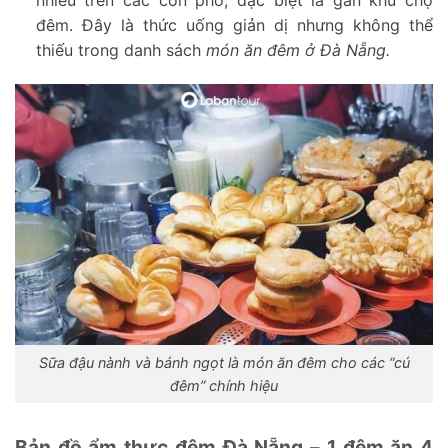
nhiều trên các con phố, đặc biệt là gần khu chợ
đêm. Đây là thức uống giản dị nhưng không thể
thiếu trong danh sách
món ăn đêm ở Đà Nẵng.
Sữa đậu nành và bánh ngọt là món ăn đêm cho các “cú
đêm” chính hiệu
Bản đồ ẩm thực đêm Đà Nẵng – 1 đêm ăn 4