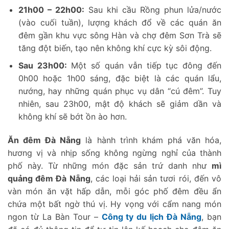
21h00 – 22h00:
Sau khi cầu Rồng phun lửa/nước
(vào cuối tuần), lượng khách đổ về các quán ăn
đêm gần khu vực sông Hàn và chợ đêm Sơn Trà sẽ
tăng đột biến, tạo nên không khí cực kỳ sôi động.
Sau 23h00:
Một số quán vẫn tiếp tục đông đến
0h00 hoặc 1h00 sáng, đặc biệt là các quán lẩu,
nướng, hay những quán phục vụ dân “cú đêm”. Tuy
nhiên, sau 23h00, mật độ khách sẽ giảm dần và
không khí sẽ bớt ồn ào hơn.
Ăn đêm Đà Nẵng
là hành trình khám phá văn hóa,
hương vị và nhịp sống không ngừng nghỉ của thành
phố này. Từ những món đặc sản trứ danh như
mì
quảng đêm Đà Nẵng
, các loại hải sản tươi rói, đến vô
vàn món ăn vặt hấp dẫn, mỗi góc phố đêm đều ẩn
chứa một bất ngờ thú vị. Hy vọng với cẩm nang món
ngon từ
La Bàn Tour –
Công ty du lịch Đà Nẵng
, bạn