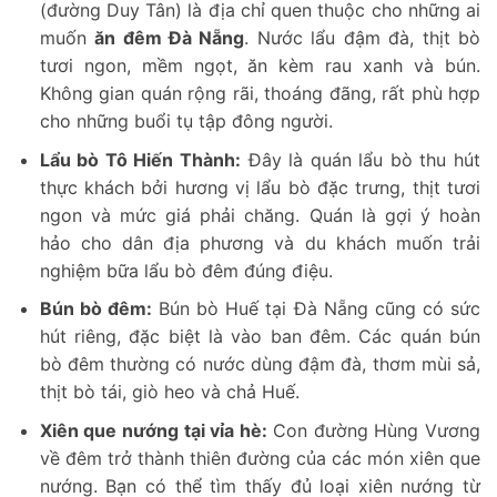
(đường Duy Tân) là địa chỉ quen thuộc cho những ai
muốn
ăn đêm Đà Nẵng
. Nước lẩu đậm đà, thịt bò
tươi ngon, mềm ngọt, ăn kèm rau xanh và bún.
Không gian quán rộng rãi, thoáng đãng, rất phù hợp
cho những buổi tụ tập đông người.
Lẩu bò Tô Hiến Thành:
Đây là quán lẩu bò thu hút
thực khách bởi hương vị lẩu bò đặc trưng, thịt tươi
ngon và mức giá phải chăng. Quán là gợi ý hoàn
hảo cho dân địa phương và du khách muốn trải
nghiệm bữa lẩu bò đêm đúng điệu.
Bún bò đêm:
Bún bò Huế tại Đà Nẵng cũng có sức
hút riêng, đặc biệt là vào ban đêm. Các quán bún
bò đêm thường có nước dùng đậm đà, thơm mùi sả,
thịt bò tái, giò heo và chả Huế.
Xiên que nướng tại vỉa hè:
Con đường Hùng Vương
về đêm trở thành thiên đường của các món xiên que
nướng. Bạn có thể tìm thấy đủ loại xiên nướng từ