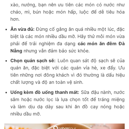
xào, nướng, bạn nên ưu tiên các món có nước như
cháo, mì, bún hoặc món hấp, luộc để dễ tiêu hóa
hơn.
Ăn vừa đủ:
Đừng cố gắng ăn quá nhiều một lúc, đặc
biệt là các món nhiều dầu mỡ. Hãy thử mỗi món vừa
phải để trải nghiệm đa dạng
các món ăn đêm Đà
Nẵng
nhưng vẫn đảm bảo sức khỏe.
Chọn quán sạch sẽ:
Luôn quan sát độ sạch sẽ của
quán ăn, đặc biệt với các quán vỉa hè, xe đẩy. Ưu
tiên những nơi đông khách vì đó thường là dấu hiệu
chất lượng và độ an toàn vệ sinh.
Uống kèm đồ uống thanh mát:
Sữa đậu nành, nước
sâm hoặc nước lọc là lựa chọn tốt để tráng miệng
và làm dịu dạ dày sau khi ăn đồ cay nóng hoặc
nhiều dầu mỡ.