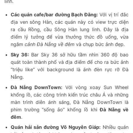
linh.
Các quán cafe/bar đường Bạch Đằng:
Với vị trí đắc
địa ven sông Hàn, các quán này có view trực diện
ra cầu Rồng, cầu Sông Hàn lung linh. Đây là địa
điểm lý tưởng để vừa thưởng thức đồ uống, vừa
ngắm
cảnh Đà Nẵng về đêm
và chụp bức ảnh đẹp.
Sky 36:
Bar Sky 36 sở hữu tầm nhìn 360 độ bao
quát toàn thành phố và địa điểm để cho ra bức ảnh
“triệu like” với background là ánh đèn rực rỡ Đà
Nẵng.
Đà Nẵng DownTown:
Với vòng xoay Sun Wheel
khổng lồ, các công trình kiến trúc châu Á và những
màn trình diễn ánh sáng, Đà Nẵng DownTown là
phim trường “sống ảo” khổng lồ khi
Đà Nẵng về
đêm
.
Quán hải sản đường Võ Nguyên Giáp:
Nhiều quán