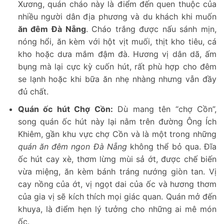
Xương, quán cháo này là điểm đến quen thuộc của
nhiều người dân địa phương và du khách khi muốn
ăn đêm Đà Nẵng
. Cháo trắng được nấu sánh mịn,
nóng hổi, ăn kèm với hột vịt muối, thịt kho tiêu, cá
kho hoặc dưa mắm đậm đà. Hương vị dân dã, ấm
bụng mà lại cực kỳ cuốn hút, rất phù hợp cho đêm
se lạnh hoặc khi bữa ăn nhẹ nhàng nhưng vẫn đầy
đủ chất.
Quán ốc hút Chợ Cồn:
Dù mang tên “chợ Cồn”,
song quán ốc hút này lại nằm trên đường Ông Ích
Khiêm, gần khu vực chợ Cồn và là một trong những
quán ăn đêm ngon Đà Nẵng
không thể bỏ qua. Đĩa
ốc hút cay xè, thơm lừng mùi sả ớt, được chế biến
vừa miệng, ăn kèm bánh tráng nướng giòn tan. Vị
cay nồng của ớt, vị ngọt dai của ốc và hương thơm
của gia vị sẽ kích thích mọi giác quan. Quán mở đến
khuya, là điểm hẹn lý tưởng cho những ai mê món
ốc.