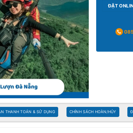
ĐẶT ONLI
085
N THANH TOÁN & SỬ DỤNG
CHÍNH SÁCH HOÀN/HỦY
Đ