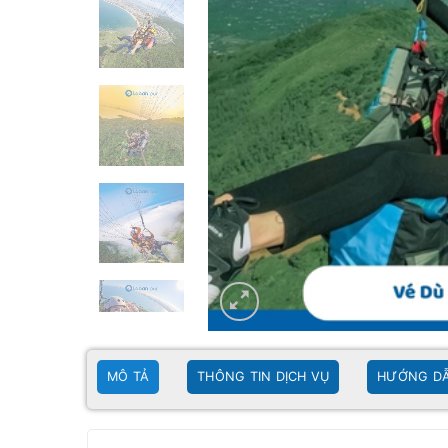
MÔ TẢ
THÔNG TIN DỊCH VỤ
HƯỚNG DẪ