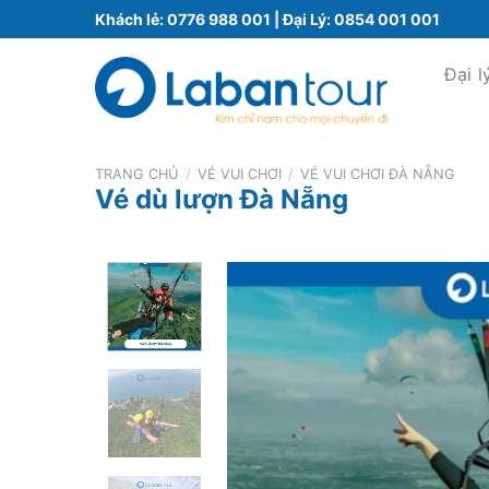
Bỏ
Khách lẻ:
0776 988 001
| Đại Lý:
0854 001 001
qua
nội
Đại l
dung
TRANG CHỦ
/
VÉ VUI CHƠI
/
VÉ VUI CHƠI ĐÀ NẴNG
Vé dù lượn Đà Nẵng