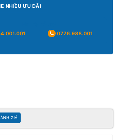
NE NHIỀU ƯU ĐÃI
Liên hệ hỗ trợ
4.001.001
0776.988.001
ÁNH GIÁ