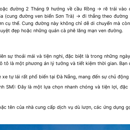
ú hoặc đường 2 Tháng 9 hướng về cầu Rồng → rẽ trái vào
a (cung đường ven biển Sơn Trà) → đi thẳng theo đường 
ợn cụ thể. Cung đường này không chỉ dễ di chuyển mà cò
 tuyệt đẹp hoặc những quán cà phê lãng mạn ven đường.
 sự thoải mái và tiện nghi, đặc biệt là trong những ngày 
 ô tô là một phương án lý tưởng và tiết kiệm thời gian. Bạn 
ê xe tự lái rất phổ biến tại Đà Nẵng, mang đến sự chủ động 
nh SM): Đây là một lựa chọn nhanh chóng và tiện lợi, đặc
oặc tên của nhà cung cấp dịch vụ dù lượn, các ứng dụng g