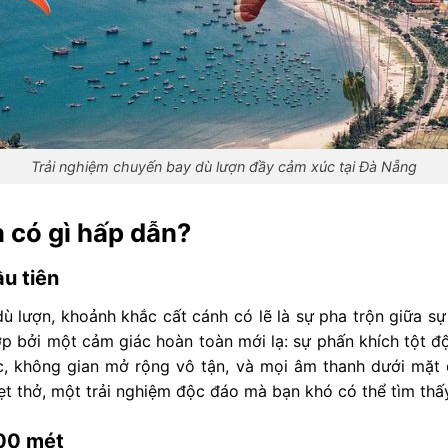
Trải nghiệm chuyến bay dù lượn đầy cảm xúc tại Đà Nẵng
 có gì hấp dẫn?
ầu tiên
lượn, khoảnh khắc cất cánh có lẽ là sự pha trộn giữa sự
ợp bởi một cảm giác hoàn toàn mới lạ: sự phấn khích tột độ
c, không gian mở rộng vô tận, và mọi âm thanh dưới mặt
ẹt thở, một trải nghiệm độc đáo mà bạn khó có thể tìm thấ
700 mét