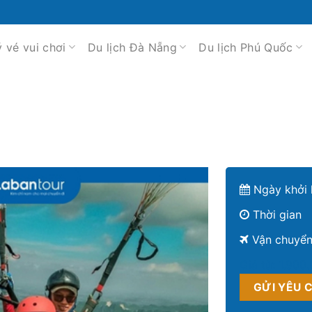
ý vé vui chơi
Du lịch Đà Nẵng
Du lịch Phú Quốc
Ngày khởi 
Thời gian
Vận chuyể
Giá từ:
1.900
GỬI YÊU 