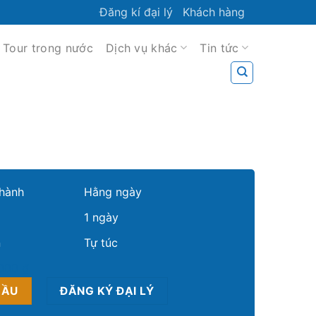
Đăng kí đại lý
Khách hàng
Tour trong nước
Dịch vụ khác
Tin tức
hành
Hằng ngày
1 ngày
n
Tự túc
.000 ₫
CẦU
ĐĂNG KÝ ĐẠI LÝ