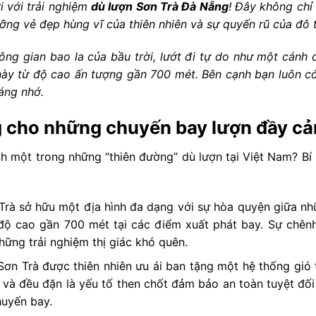
i với trải nghiệm
dù lượn Sơn Trà Đà Nẵng
! Đây không chỉ
ng vẻ đẹp hùng vĩ của thiên nhiên và sự quyến rũ của đô t
g gian bao la của bầu trời, lướt đi tự do như một cánh 
này từ độ cao ấn tượng gần 700 mét. Bên cạnh bạn luôn c
áng nhớ.
ng cho những chuyến bay lượn đầy c
ành một trong những “thiên đường” dù lượn tại Việt Nam? B
rà sở hữu một địa hình đa dạng với sự hòa quyện giữa n
là độ cao gần 700 mét tại các điểm xuất phát bay. Sự chên
ững trải nghiệm thị giác khó quên.
ơn Trà được thiên nhiên ưu ái ban tặng một hệ thống gió 
và đều đặn là yếu tố then chốt đảm bảo an toàn tuyệt đối 
huyến bay.