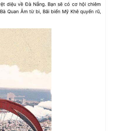
ệt diệu về Đà Nẵng. Bạn sẽ có cơ hội chiêm
Bà Quan Âm từ bi, Bãi biển Mỹ Khê quyến rũ,