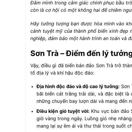
Đắm mình trong cảm giác chinh phục bầu trờ
còn là cơ hội có một không hai để chiêm ngưỡ
Hãy tưởng tượng bạn được hòa mình vào khôn
cảnh tuyệt mỹ của thành phố biển xinh đẹp 
nghiệp, đảm bảo một hành trình an toàn và đ
Sơn Trà – Điểm đến lý tưở
Vậy, điều gì đã biến bán đảo Sơn Trà trở th
tố địa lý và khí hậu độc đáo:
Địa hình độc đáo và độ cao lý tưởng:
Sơn T
bãi biển cát trắng trải dài, và đặc biệt 
những chuyến bay lượn dài và mang đến nh
Điều kiện gió tuyệt vời:
Khu vực bán đảo S
giờ vàng trong ngày. Luồng gió nhẹ nhàng 
mang lại sự êm ái và thư thái trong suốt c