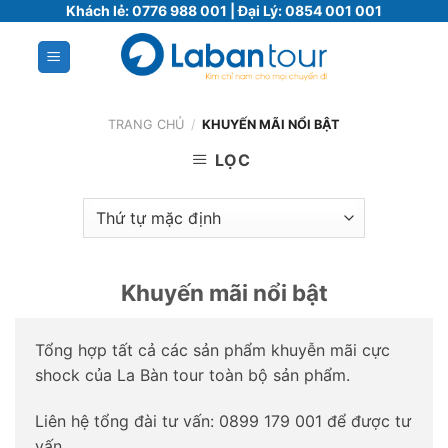
Bỏ
Khách lẻ:
0776 988 001
| Đại Lý:
0854 001 001
qua
nội
dung
TRANG CHỦ
/
KHUYẾN MÃI NỔI BẬT
LỌC
Khuyến mãi nổi bật
Tổng hợp tất cả các sản phẩm khuyễn mãi cực
shock của La Bàn tour toàn bộ sản phẩm.
Liên hệ tổng đài tư vấn: 0899 179 001 để được tư
vấn.