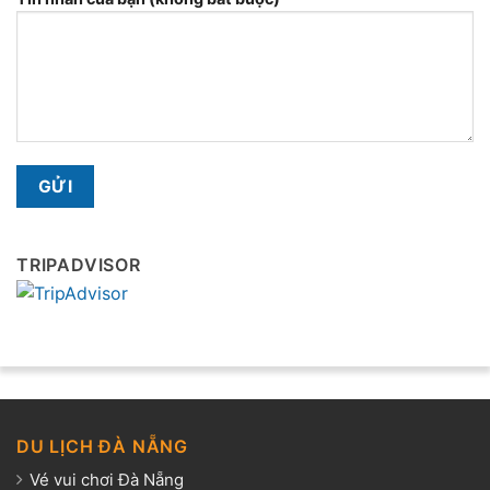
TRIPADVISOR
DU LỊCH ĐÀ NẴNG
Vé vui chơi Đà Nẵng