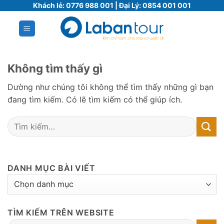
Bỏ
Khách lẻ:
0776 988 001
| Đại Lý:
0854 001 001
qua
nội
dung
Không tìm thấy gì
Dường như chúng tôi không thể tìm thấy những gì bạn
đang tìm kiếm. Có lẽ tìm kiếm có thể giúp ích.
DANH MỤC BÀI VIẾT
DANH
MỤC
BÀI
TÌM KIẾM TRÊN WEBSITE
VIẾT