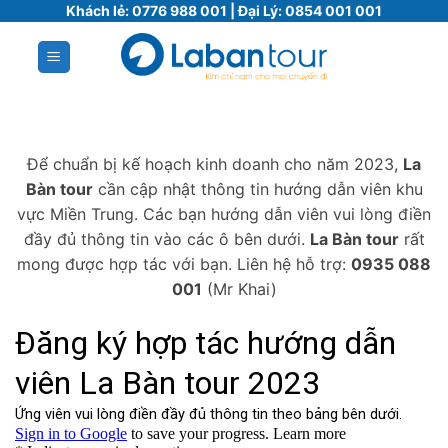
Bỏ
Khách lẻ:
0776 988 001
| Đại Lý:
0854 001 001
qua
nội
dung
Để chuẩn bị kế hoạch kinh doanh cho năm 2023,
La
Bàn tour
cần cập nhật thông tin hướng dẫn viên khu
vực Miền Trung. Các bạn hướng dẫn viên vui lòng điền
đầy đủ thông tin vào các ô bên dưới.
La Bàn tour
rất
mong được hợp tác với bạn. Liên hệ hỗ trợ:
0935 088
001
(Mr Khai)