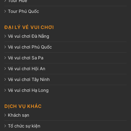
Tour Huế
Tour Phú Quốc
ĐẠI LÝ VÉ VUI CHƠI
Vé vui chơi Đà Nẵng
Vé vui chơi Phú Quốc
Vé vui chơi Sa Pa
Vé vui chơi Hội An
Vé vui chơi Tây Ninh
Vé vui chơi Hạ Long
DỊCH VỤ KHÁC
Khách sạn
Tổ chức sự kiện